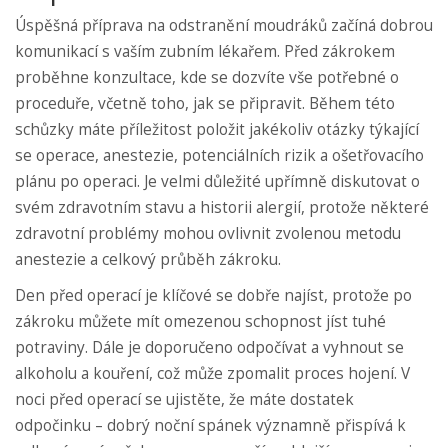
Úspěšná příprava na odstranění moudráků začíná dobrou
komunikací s vaším zubním lékařem. Před zákrokem
proběhne konzultace, kde se dozvíte vše potřebné o
proceduře, včetně toho, jak se připravit. Během této
schůzky máte příležitost položit jakékoliv otázky týkající
se operace, anestezie, potenciálních rizik a ošetřovacího
plánu po operaci. Je velmi důležité upřímně diskutovat o
svém zdravotním stavu a historii alergií, protože některé
zdravotní problémy mohou ovlivnit zvolenou metodu
anestezie a celkový průběh zákroku.
Den před operací je klíčové se dobře najíst, protože po
zákroku můžete mít omezenou schopnost jíst tuhé
potraviny. Dále je doporučeno odpočívat a vyhnout se
alkoholu a kouření, což může zpomalit proces hojení. V
noci před operací se ujistěte, že máte dostatek
odpočinku – dobrý noční spánek významně přispívá k