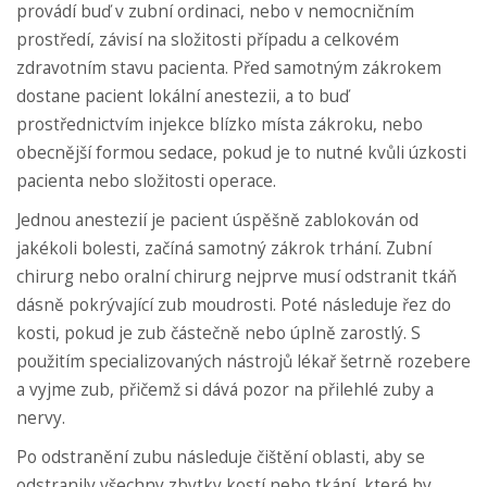
provádí buď v zubní ordinaci, nebo v nemocničním
prostředí, závisí na složitosti případu a celkovém
zdravotním stavu pacienta. Před samotným zákrokem
dostane pacient lokální anestezii, a to buď
prostřednictvím injekce blízko místa zákroku, nebo
obecnější formou sedace, pokud je to nutné kvůli úzkosti
pacienta nebo složitosti operace.
Jednou anestezií je pacient úspěšně zablokován od
jakékoli bolesti, začíná samotný zákrok trhání. Zubní
chirurg nebo oralní chirurg nejprve musí odstranit tkáň
dásně pokrývající zub moudrosti. Poté následuje řez do
kosti, pokud je zub částečně nebo úplně zarostlý. S
použitím specializovaných nástrojů lékař šetrně rozebere
a vyjme zub, přičemž si dává pozor na přilehlé zuby a
nervy.
Po odstranění zubu následuje čištění oblasti, aby se
odstranily všechny zbytky kostí nebo tkání, které by