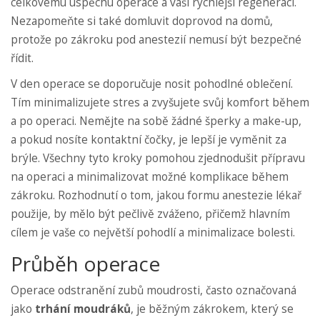
celkovému úspěchu operace a vaší rychlejší regeneraci.
Nezapomeňte si také domluvit doprovod na domů,
protože po zákroku pod anestezií nemusí být bezpečné
řídit.
V den operace se doporučuje nosit pohodlné oblečení.
Tím minimalizujete stres a zvyšujete svůj komfort během
a po operaci. Nemějte na sobě žádné šperky a make-up,
a pokud nosíte kontaktní čočky, je lepší je vyměnit za
brýle. Všechny tyto kroky pomohou zjednodušit přípravu
na operaci a minimalizovat možné komplikace během
zákroku. Rozhodnutí o tom, jakou formu anestezie lékař
použije, by mělo být pečlivě zváženo, přičemž hlavním
cílem je vaše co největší pohodlí a minimalizace bolesti.
Průběh operace
Operace odstranění zubů moudrosti, často označovaná
jako
trhání moudráků
, je běžným zákrokem, který se