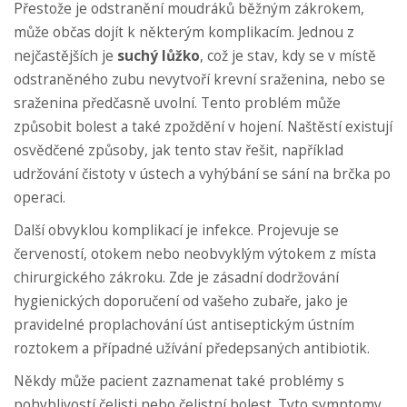
Přestože je odstranění moudráků běžným zákrokem,
může občas dojít k některým komplikacím. Jednou z
nejčastějších je
suchý lůžko
, což je stav, kdy se v místě
odstraněného zubu nevytvoří krevní sraženina, nebo se
sraženina předčasně uvolní. Tento problém může
způsobit bolest a také zpoždění v hojení. Naštěstí existují
osvědčené způsoby, jak tento stav řešit, například
udržování čistoty v ústech a vyhýbání se sání na brčka po
operaci.
Další obvyklou komplikací je infekce. Projevuje se
červeností, otokem nebo neobvyklým výtokem z místa
chirurgického zákroku. Zde je zásadní dodržování
hygienických doporučení od vašeho zubaře, jako je
pravidelné proplachování úst antiseptickým ústním
roztokem a případné užívání předepsaných antibiotik.
Někdy může pacient zaznamenat také problémy s
pohyblivostí čelisti nebo čelistní bolest. Tyto symptomy