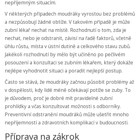
nepříjemným situacím.
V některých případech moudráky vyrostou bez problémů
a nezpůsobují žádné obtíže. V takovém případě je může
zubní lékař nechat na místě. Rozhodnutí o tom, zda je
nechat, nebo je odstranit, závisí na řadě faktorů, včetně
úhlu růstu, místa v ústní dutině a celkového stavu zubů.
Jakékoli rozhodnutí by mělo být učiněno po pečlivém
posouzení a konzultaci se zubním lékařem, který dokáže
nejlépe vyhodnotit situaci a poradit nejlepší postup.
Často se stává, že moudráky začnou působit problémy až
v dospělosti, kdy lidé méně očekávají potíže se zuby. To
je důvodem, proč je dobré mít pravidelné zubní
prohlídky a včas konzultovat možnosti s odborníky.
Preventivní odstranění moudráků může ušetřit mnoho
nepříjemností a zdravotních komplikací v budoucnosti.
Příprava na zákrok