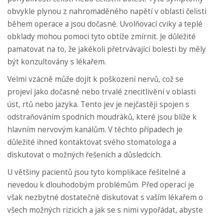
obvykle plynou z nahromaděného napětí v oblasti čelisti
během operace a jsou dočasné. Uvolňovací cviky a teplé
obklady mohou pomoci tyto obtíže zmírnit. Je důležité
pamatovat na to, že jakékoli přetrvávající bolesti by měly
být konzultovány s lékařem.
Velmi vzácně může dojít k poškození nervů, což se
projeví jako dočasné nebo trvalé znecitlivění v oblasti
úst, rtů nebo jazyka. Tento jev je nejčastěji spojen s
odstraňováním spodních moudráků, které jsou blíže k
hlavním nervovým kanálům. V těchto případech je
důležité ihned kontaktovat svého stomatologa a
diskutovat o možných řešeních a důsledcích.
U většiny pacientů jsou tyto komplikace řešitelné a
nevedou k dlouhodobým problémům. Před operací je
však nezbytné dostatečně diskutovat s vaším lékařem o
všech možných rizicích a jak se s nimi vypořádat, abyste