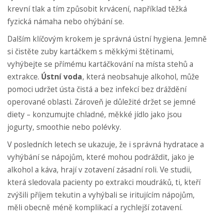
krevní tlak a tím způsobit krvácení, například těžká
fyzická námaha nebo ohýbání se.
Dalším klíčovým krokem je správná ústní hygiena. Jemně
si čistěte zuby kartáčkem s měkkými štětinami,
vyhýbejte se přímému kartáčkování na místa stehů a
extrakce.
Ústní voda
, která neobsahuje alkohol, může
pomoci udržet ústa čistá a bez infekcí bez dráždění
operované oblasti. Zároveň je důležité držet se jemné
diety – konzumujte chladné, měkké jídlo jako jsou
jogurty, smoothie nebo polévky.
V posledních letech se ukazuje, že i správná hydratace a
vyhýbání se nápojům, které mohou podráždit, jako je
alkohol a káva, hrají v zotavení zásadní roli. Ve studii,
která sledovala pacienty po extrakci moudráků, ti, kteří
zvýšili příjem tekutin a vyhýbali se iritujícím nápojům,
měli obecně méně komplikací a rychlejší zotavení.