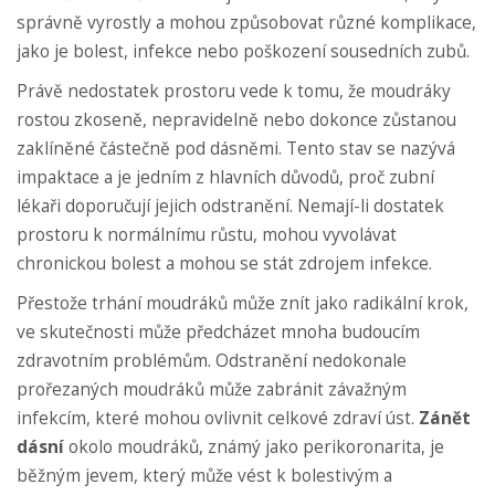
správně vyrostly a mohou způsobovat různé komplikace,
jako je bolest, infekce nebo poškození sousedních zubů.
Právě nedostatek prostoru vede k tomu, že moudráky
rostou zkoseně, nepravidelně nebo dokonce zůstanou
zaklíněné částečně pod dásněmi. Tento stav se nazývá
impaktace a je jedním z hlavních důvodů, proč zubní
lékaři doporučují jejich odstranění. Nemají-li dostatek
prostoru k normálnímu růstu, mohou vyvolávat
chronickou bolest a mohou se stát zdrojem infekce.
Přestože trhání moudráků může znít jako radikální krok,
ve skutečnosti může předcházet mnoha budoucím
zdravotním problémům. Odstranění nedokonale
prořezaných moudráků může zabránit závažným
infekcím, které mohou ovlivnit celkové zdraví úst.
Zánět
dásní
okolo moudráků, známý jako perikoronarita, je
běžným jevem, který může vést k bolestivým a