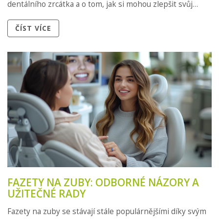
dentálního zrcátka a o tom, jak si mohou zlepšit svůj
každodenní čisticí rituál.
ČÍST VÍCE
FAZETY NA ZUBY: ODBORNÉ NÁZORY A
UŽITEČNÉ RADY
Fazety na zuby se stávají stále populárnějšími díky svým