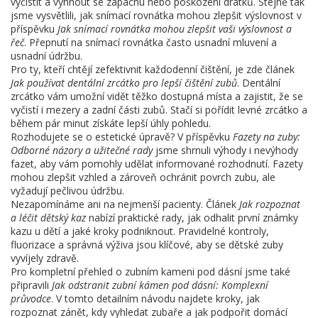
vyčistit a vyhnout se zápachu nebo poškození drátků. Stejně tak
jsme vysvětlili, jak snímací rovnátka mohou zlepšit výslovnost v
příspěvku
Jak snímací rovnátka mohou zlepšit vaši výslovnost a
řeč
. Přepnutí na snímací rovnátka často usnadní mluvení a
usnadní údržbu.
Pro ty, kteří chtějí zefektivnit každodenní čištění, je zde článek
Jak používat dentální zrcátko pro lepší čištění zubů
. Dentální
zrcátko vám umožní vidět těžko dostupná místa a zajistit, že se
vyčistí i mezery a zadní části zubů. Stačí si pořídit levné zrcátko a
během pár minut získáte lepší úhly pohledu.
Rozhodujete se o estetické úpravě? V příspěvku
Fazety na zuby:
Odborné názory a užitečné rady
jsme shrnuli výhody i nevýhody
fazet, aby vám pomohly udělat informované rozhodnutí. Fazety
mohou zlepšit vzhled a zároveň ochránit povrch zubu, ale
vyžadují pečlivou údržbu.
Nezapomínáme ani na nejmenší pacienty. Článek
Jak rozpoznat
a léčit dětský kaz
nabízí praktické rady, jak odhalit první známky
kazu u dětí a jaké kroky podniknout. Pravidelné kontroly,
fluorizace a správná výživa jsou klíčové, aby se dětské zuby
vyvíjely zdravě.
Pro kompletní přehled o zubním kameni pod dásní jsme také
připravili
Jak odstranit zubní kámen pod dásní: Komplexní
průvodce
. V tomto detailním návodu najdete kroky, jak
rozpoznat zánět, kdy vyhledat zubaře a jak podpořit domácí