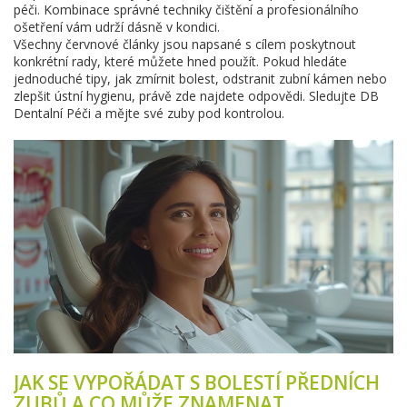
péči. Kombinace správné techniky čištění a profesionálního
ošetření vám udrží dásně v kondici.
Všechny červnové články jsou napsané s cílem poskytnout
konkrétní rady, které můžete hned použít. Pokud hledáte
jednoduché tipy, jak zmírnit bolest, odstranit zubní kámen nebo
zlepšit ústní hygienu, právě zde najdete odpovědi. Sledujte DB
Dentalní Péči a mějte své zuby pod kontrolou.
JAK SE VYPOŘÁDAT S BOLESTÍ PŘEDNÍCH
ZUBŮ A CO MŮŽE ZNAMENAT