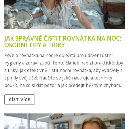
JAK SPRÁVNĚ ČISTIT ROVNÁTKA NA NOC:
OSOBNÍ TIPY A TRIKY
Péče o rovnátka na noc je důležitá pro udržení ústní
hygieny a zdraví zubů. Tento článek nabízí praktické tipy
a triky, jak efektivně čistit noční rovnátka, aby vydržely a
splnily svůj účel. Naučíte se jaké nástroje a techniky
použít, na co si dát pozor a jak předejít běžným chybám.
ČÍST VÍCE