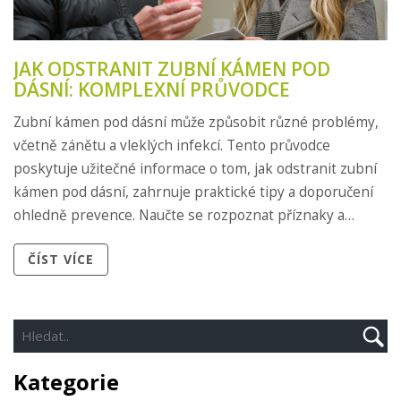
JAK ODSTRANIT ZUBNÍ KÁMEN POD
DÁSNÍ: KOMPLEXNÍ PRŮVODCE
Zubní kámen pod dásní může způsobit různé problémy,
včetně zánětu a vleklých infekcí. Tento průvodce
poskytuje užitečné informace o tom, jak odstranit zubní
kámen pod dásní, zahrnuje praktické tipy a doporučení
ohledně prevence. Naučte se rozpoznat příznaky a
zjistěte, jak správně pečovat o své zuby doma i s pomocí
ČÍST VÍCE
profesionálů.
Kategorie