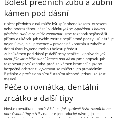
Bolest předních zubů a zubní
kámen pod dásní
Bolest předních zubů může být způsobena kazem, otřesem
nebo podrážděnou dásní. V článku
Jak se vypořádat s bolestí
předních zubů a co může znamenat
jsme rozebrali nejčastější
příčiny a ukázali, jak rychle zmírnit nepříjemné pocity. Důležitá je
nejen úleva, ale i prevence – pravidelná kontrola u zubaře a
dobrá ústní hygiena mohou bolesti předejít.
Zubní kámen pod dásní je další tichý nepřítel. V průvodci
Jak
identifikovat a léčit zubní kámen pod dásní
jsme popsali, jak
rozpoznat první známky, proč se kámen hromadí a jak ho
bezpečně odstranit. Vyvarovat se můžete jen pravidelným
čištěním a profesionálními čistěními alespoň jednou za šest
měsíců.
Péče o rovnátka, dentální
zrcátko a další tipy
Nosíte rovnátka na noc? V článku
Jak správně čistit rovnátka na
noc: Osobní tipy a triky
najdete jednoduchý návod, jak si je