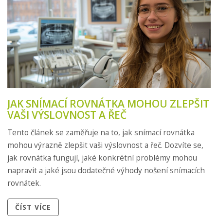
JAK SNÍMACÍ ROVNÁTKA MOHOU ZLEPŠIT
VAŠI VÝSLOVNOST A ŘEČ
Tento článek se zaměřuje na to, jak snímací rovnátka
mohou výrazně zlepšit vaši výslovnost a řeč. Dozvíte se,
jak rovnátka fungují, jaké konkrétní problémy mohou
napravit a jaké jsou dodatečné výhody nošení snímacích
rovnátek.
ČÍST VÍCE