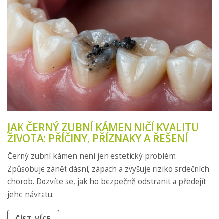
JAK ČERNÝ ZUBNÍ KÁMEN NIČÍ KVALITU
ŽIVOTA: PŘÍČINY, PŘÍZNAKY A ŘEŠENÍ
Černý zubní kámen není jen estetický problém.
Způsobuje zánět dásní, zápach a zvyšuje riziko srdečních
chorob. Dozvíte se, jak ho bezpečně odstranit a předejít
jeho návratu.
ČÍST VÍCE