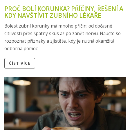
PROČ BOLÍ KORUNKA? PŘÍČINY, ŘEŠENÍ A
KDY NAVŠTÍVIT ZUBNÍHO LÉKAŘE
Bolest zubní korunky má mnoho příčin: od dočasné
citlivosti přes špatný skus až po zánět nervu. Naučte se
rozpoznat příznaky a zjistěte, kdy je nutná okamžitá
odborná pomoc.
ČÍST VÍCE