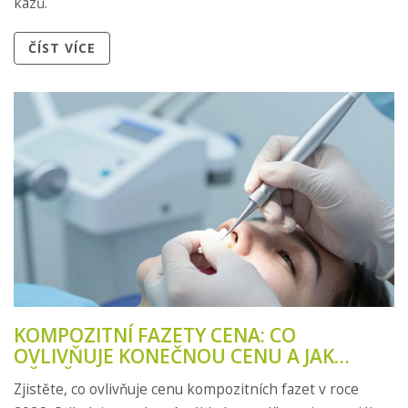
kazů.
ČÍST VÍCE
KOMPOZITNÍ FAZETY CENA: CO
OVLIVŇUJE KONEČNOU CENU A JAK
UŠETŘIT?
Zjistěte, co ovlivňuje cenu kompozitních fazet v roce