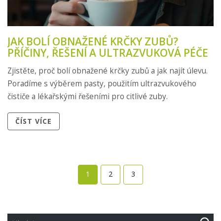
JAK BOLÍ OBNAŽENÉ KRČKY ZUBŮ?
PŘÍČINY, ŘEŠENÍ A ULTRAZVUKOVÁ PÉČE
Zjistěte, proč bolí obnažené krčky zubů a jak najít úlevu.
Poradíme s výběrem pasty, použitím ultrazvukového
čističe a lékařskými řešeními pro citlivé zuby.
ČÍST VÍCE
1
2
3