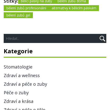
Štítky:
bělicí pásky na zuby
bělení zubů doma
bělení zubů profesionální
alternativy k bělicím páskám
bělení zubů gel
Kategorie
Stomatologie
Zdraví a wellness
Zdraví a péče o zuby
Péče o zuby
Zdraví a krása
Zdraví a péče o tělo