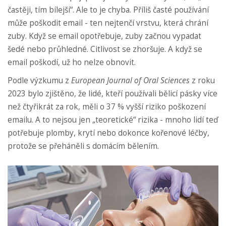
častěji, tím bílejší“. Ale to je chyba. Příliš časté používání
může poškodit email - ten nejtenčí vrstvu, která chrání
zuby. Když se email opotřebuje, zuby začnou vypadat
šedé nebo průhledné. Citlivost se zhoršuje. A když se
email poškodí, už ho nelze obnovit.
Podle výzkumu z
European Journal of Oral Sciences
z roku
2023 bylo zjištěno, že lidé, kteří používali bělicí pásky více
než čtyřikrát za rok, měli o 37 % vyšší riziko poškození
emailu. A to nejsou jen „teoretické“ rizika - mnoho lidí teď
potřebuje plomby, krytí nebo dokonce kořenové léčby,
protože se přeháněli s domácím bělením.