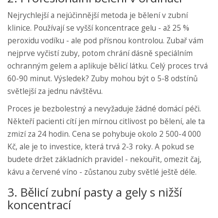
Nejrychlejší a nejúčinnější metoda je bělení v zubní
klinice. Používají se vyšší koncentrace gelu - až 25 %
peroxidu vodíku - ale pod přísnou kontrolou. Zubař vám
nejprve vyčistí zuby, potom chrání dásně speciálním
ochranným gelem a aplikuje bělicí látku. Celý proces trvá
60-90 minut. Výsledek? Zuby mohou být o 5-8 odstínů
světlejší za jednu návštěvu.
Proces je bezbolestný a nevyžaduje žádné domácí péči.
Někteří pacienti cítí jen mírnou citlivost po bělení, ale ta
zmizí za 24 hodin. Cena se pohybuje okolo 2 500-4 000
Kč, ale je to investice, která trvá 2-3 roky. A pokud se
budete držet základních pravidel - nekouřit, omezit čaj,
kávu a červené víno - zůstanou zuby světlé ještě déle.
3. Bělicí zubní pasty a gely s nižší
koncentrací