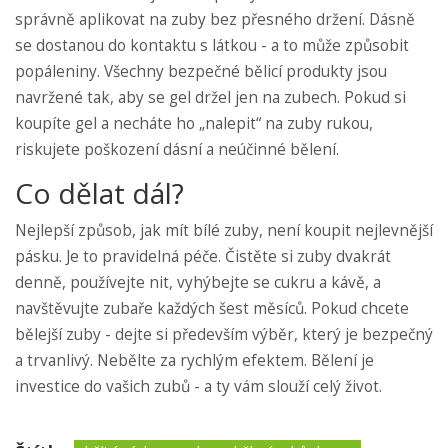
správně aplikovat na zuby bez přesného držení. Dásně
se dostanou do kontaktu s látkou - a to může způsobit
popáleniny. Všechny bezpečné bělicí produkty jsou
navržené tak, aby se gel držel jen na zubech. Pokud si
koupíte gel a necháte ho „nalepit“ na zuby rukou,
riskujete poškození dásní a neúčinné bělení.
Co dělat dál?
Nejlepší způsob, jak mít bílé zuby, není koupit nejlevnější
pásku. Je to pravidelná péče. Čistěte si zuby dvakrát
denně, používejte nit, vyhýbejte se cukru a kávě, a
navštěvujte zubaře každých šest měsíců. Pokud chcete
bělejší zuby - dejte si především výběr, který je bezpečný
a trvanlivý. Nebělte za rychlým efektem. Bělení je
investice do vašich zubů - a ty vám slouží celý život.