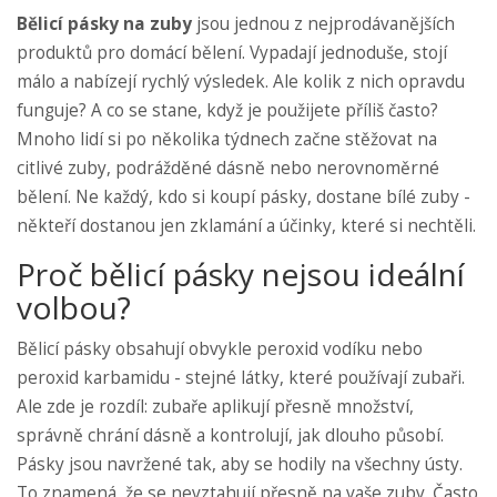
Bělicí pásky na zuby
jsou jednou z nejprodávanějších
produktů pro domácí bělení. Vypadají jednoduše, stojí
málo a nabízejí rychlý výsledek. Ale kolik z nich opravdu
funguje? A co se stane, když je použijete příliš často?
Mnoho lidí si po několika týdnech začne stěžovat na
citlivé zuby, podrážděné dásně nebo nerovnoměrné
bělení. Ne každý, kdo si koupí pásky, dostane bílé zuby -
někteří dostanou jen zklamání a účinky, které si nechtěli.
Proč bělicí pásky nejsou ideální
volbou?
Bělicí pásky obsahují obvykle peroxid vodíku nebo
peroxid karbamidu - stejné látky, které používají zubaři.
Ale zde je rozdíl: zubaře aplikují přesně množství,
správně chrání dásně a kontrolují, jak dlouho působí.
Pásky jsou navržené tak, aby se hodily na všechny ústy.
To znamená, že se nevztahují přesně na vaše zuby. Často