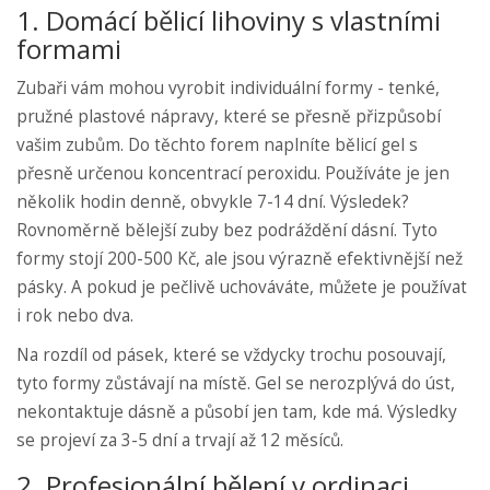
1. Domácí bělicí lihoviny s vlastními
formami
Zubaři vám mohou vyrobit individuální formy - tenké,
pružné plastové nápravy, které se přesně přizpůsobí
vašim zubům. Do těchto forem naplníte bělicí gel s
přesně určenou koncentrací peroxidu. Používáte je jen
několik hodin denně, obvykle 7-14 dní. Výsledek?
Rovnoměrně bělejší zuby bez podráždění dásní. Tyto
formy stojí 200-500 Kč, ale jsou výrazně efektivnější než
pásky. A pokud je pečlivě uchováváte, můžete je používat
i rok nebo dva.
Na rozdíl od pásek, které se vždycky trochu posouvají,
tyto formy zůstávají na místě. Gel se nerozplývá do úst,
nekontaktuje dásně a působí jen tam, kde má. Výsledky
se projeví za 3-5 dní a trvají až 12 měsíců.
2. Profesionální bělení v ordinaci