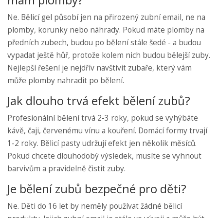
Ne. Bělicí gel působí jen na přirozený zubní email, ne na
plomby, korunky nebo náhrady. Pokud máte plomby na
předních zubech, budou po bělení stále šedé - a budou
vypadat ještě hůř, protože kolem nich budou bělejší zuby.
Nejlepší řešení je nejdřív navštívit zubaře, který vám
může plomby nahradit po bělení.
Jak dlouho trvá efekt bělení zubů?
Profesionální bělení trvá 2-3 roky, pokud se vyhýbáte
kávě, čaji, červenému vínu a kouření. Domácí formy trvají
1-2 roky. Bělicí pasty udržují efekt jen několik měsíců.
Pokud chcete dlouhodobý výsledek, musíte se vyhnout
barvivům a pravidelně čistit zuby.
Je bělení zubů bezpečné pro děti?
Ne. Děti do 16 let by neměly používat žádné bělicí