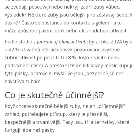
se zvedají, posouvají nebo nekryjí zadní zuby vůbec.
Výsledek? Některé zuby jsou bělejší, jiné zůstávají šedé. A
dásně? Často se dostanou do kontaktu s gelem - a to
může způsobit pálení, otok nebo dlouhodobou citlivost.
Podle studie z
Journal of Clinical Dentistry
z roku 2024 bylo
u 42 % uživatelů bělicích pásek pozorováno zvýšené
zubní citlivost po použití. U 18 % došlo k viditelnému
podráždění dásní. A přesto si tisíce lidí každý měsíc kupují
tyto pásky, protože si myslí, že jsou „bezpečnější“ než
návštěva zubaře.
Co je skutečně účinnější?
Když chcete skutečně bělejší zuby, nejen „příjemnější“
vzhled, potřebujete přístup, který je přesnější,
bezpečnější a trvanlivější. Tady jsou tři alternativy, které
fungují lépe než pásky.