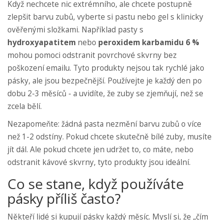
Když nechcete nic extrémního, ale chcete postupně
zlepšit barvu zubů, vyberte si pastu nebo gel s klinicky
ověřenými složkami. Například pasty s
hydroxyapatitem
nebo
peroxidem karbamidu 6 %
mohou pomoci odstranit povrchové skvrny bez
poškození emailu. Tyto produkty nejsou tak rychlé jako
pásky, ale jsou bezpečnější. Používejte je každý den po
dobu 2-3 měsíců - a uvidíte, že zuby se zjemňují, než se
zcela bělí.
Nezapomeňte: žádná pasta nezmění barvu zubů o více
než 1-2 odstíny. Pokud chcete skutečně bílé zuby, musíte
jít dál. Ale pokud chcete jen udržet to, co máte, nebo
odstranit kávové skvrny, tyto produkty jsou ideální.
Co se stane, když používáte
pásky příliš často?
Někteří lidé si kupují pásky každý měsíc. Myslí si, že „čím