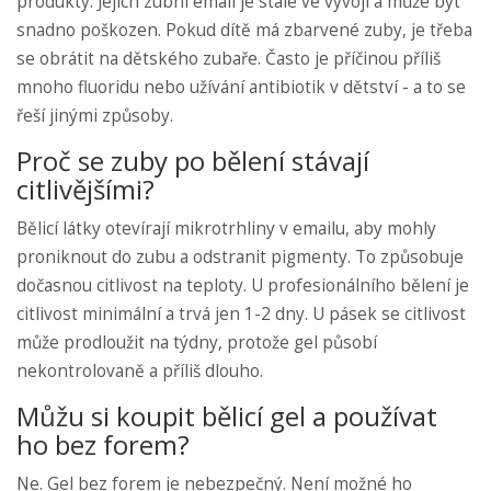
produkty. Jejich zubní email je stále ve vývoji a může být
snadno poškozen. Pokud dítě má zbarvené zuby, je třeba
se obrátit na dětského zubaře. Často je příčinou příliš
mnoho fluoridu nebo užívání antibiotik v dětství - a to se
řeší jinými způsoby.
Proč se zuby po bělení stávají
citlivějšími?
Bělicí látky otevírají mikrotrhliny v emailu, aby mohly
proniknout do zubu a odstranit pigmenty. To způsobuje
dočasnou citlivost na teploty. U profesionálního bělení je
citlivost minimální a trvá jen 1-2 dny. U pásek se citlivost
může prodloužit na týdny, protože gel působí
nekontrolovaně a příliš dlouho.
Můžu si koupit bělicí gel a používat
ho bez forem?
Ne. Gel bez forem je nebezpečný. Není možné ho