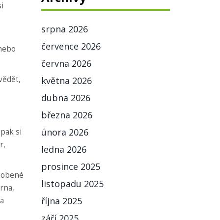
i
srpna 2026
července 2026
 nebo
června 2026
vědět,
května 2026
dubna 2026
března 2026
února 2026
pak si
r,
ledna 2026
prosince 2025
ůsobené
listopadu 2025
zrna,
října 2025
na
září 2025