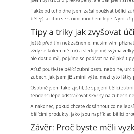
jsem byl trochu překvapený, ale pak jsem si řekl
Takže od toho dne jsem začal používat bělící zu
bělejší a cítím se s nimi mnohem lépe. Nyní už 
Tipy a triky jak zvyšovat úč
Ještě před tím než začneme, musím vám přiznat 
vždy se kolem mě točí a sleduje mě svýma velký
ale dost o mě, pojďme se podívat na nějaké tipy 
Ať už používáte bělící zubní pastu nebo ne, urč
zubech. Jak jsem již zmínil výše, mezi tyto látky pa
Osobně jsem také zjistil, že spojení bělící zubn
tendenci lépe odstraňovat skvrny na zubech než
A nakonec, pokud chcete dosáhnout co nejlepšíc
bělícími produkty, jako jsou například bělící pro
Závěr: Proč byste měli vyz