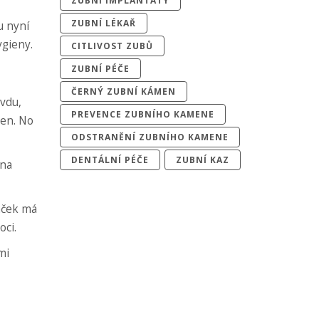
ZUBNÍ IMPLANTÁTY
ZUBNÍ LÉKAŘ
u nyní
ygieny.
CITLIVOST ZUBŮ
ZUBNÍ PÉČE
ČERNÝ ZUBNÍ KÁMEN
avdu,
PREVENCE ZUBNÍHO KAMENE
den. No
ODSTRANĚNÍ ZUBNÍHO KAMENE
DENTÁLNÍ PÉČE
ZUBNÍ KAZ
 na
táček má
oci.
mi