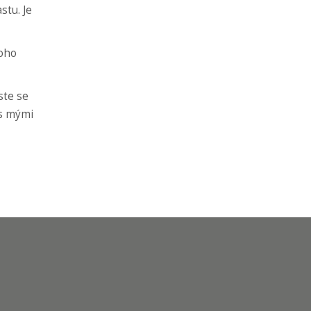
stu. Je
toho
ste se
 s mými