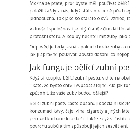
Možná se ptáte, proč byste měli používat bělící 
položil každý z nás, když stál v obchodě před re
jednoduchá. Tak jako se staráte o svůj vzhled, ta
V dnešní společnosti je bílý úsměv čím dál tím 
profesní sféru. A kdo by nechtěl mít zuby jako 
Odpověď je tedy jasná - pokud chcete zuby co nejb
jak ji správně používat, abyste dosáhli co nejle
Jak funguje bělící zubní pa
Když si koupíte bělící zubní pastu, vidíte na 
říkáte, že byste chtěli vypadat stejně. Ale jak 
způsobit, že vaše zuby budou bělejší?
Bělící zubní pasty často obsahují speciální sl
konzumací kávy, čaje, vína, cigarety a jiných láte
peroxid karbamidu a další. Takže když si čistít
povrchu zubů a tím způsobují jejich zesvětlení.