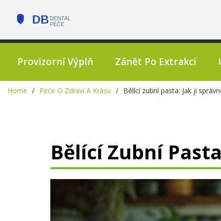
Provizorní Výplň
Zánět Po Extrakci
Home
Péče O Zdraví A Krásu
Bělící zubní pasta: Jak ji správ
Bělící Zubní Pasta