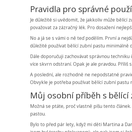
Pravidla pro správné použí
Je důležité si uvědomit, že jakkoliv může bělící 
považovat za zázračný lék. Pro dosažení nejlepš
No a já se s vámi o ně teď podělím. První a nejdů
důležité používat bělící zubní pastu minimálně 
Dále doporučuji zachovávat správnou techniku čiš
více skvrn odstraní. Opak je ale pravdou. Příliš
A poslední, ale rozhodně ne nepodstatné pravid
Obvykle je potřeba používat bělící zubní pastu n
Můj osobní příběh s bělící
Možná se ptáte, proč vlastně píšu tento článek
pastou.
Bylo to před pár lety, když mi děti Martina a Da