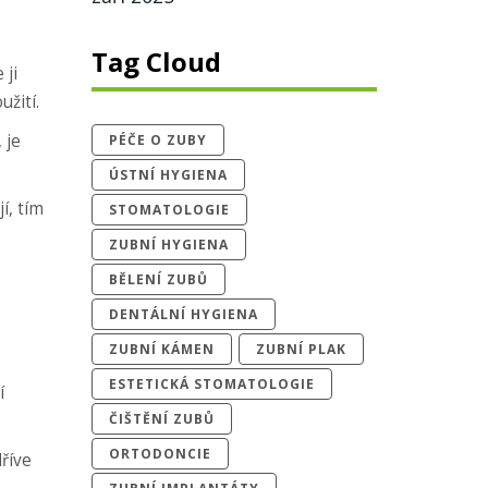
Tag Cloud
 ji
žití.
 je
PÉČE O ZUBY
ÚSTNÍ HYGIENA
í, tím
STOMATOLOGIE
ZUBNÍ HYGIENA
BĚLENÍ ZUBŮ
DENTÁLNÍ HYGIENA
ZUBNÍ KÁMEN
ZUBNÍ PLAK
ESTETICKÁ STOMATOLOGIE
í
ČIŠTĚNÍ ZUBŮ
ORTODONCIE
dříve