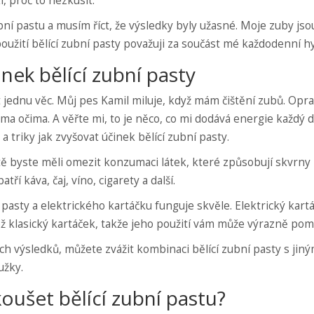
, proč to nezkusit.
bní pastu a musím říct, že výsledky byly užasné. Moje zuby jso
použití bělící zubní pasty považuji za součást mé každodenní h
inek bělící zubní pasty
jednu věc. Můj pes Kamil miluje, když mám čištění zubů. Opr
ma očima. A věřte mi, to je něco, co mi dodává energie každý 
a triky jak zvyšovat účinek bělící zubní pasty.
itě byste měli omezit konzumaci látek, které způsobují skvrny
tří káva, čaj, víno, cigarety a další.
í pasty a elektrického kartáčku funguje skvěle. Elektrický kar
 klasický kartáček, takže jeho použití vám může výrazně pom
h výsledků, můžete zvážit kombinaci bělící zubní pasty s jiný
užky.
koušet bělící zubní pastu?