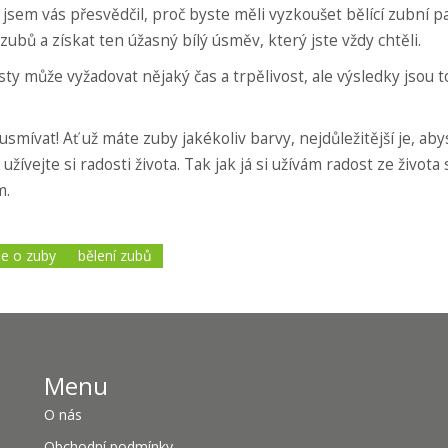
jsem vás přesvědčil, proč byste měli vyzkoušet bělící zubní pa
zubů a získat ten úžasný bílý úsměv, který jste vždy chtěli.
sty může vyžadovat nějaký čas a trpělivost, ale výsledky jsou 
mívat! Ať už máte zuby jakékoliv barvy, nejdůležitější je, aby
užívejte si radosti života. Tak jak já si užívám radost ze života
m.
e o zuby
bělení zubů
Menu
O nás
Obchodní podmínky