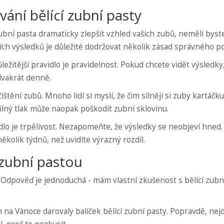
vání bělící zubní pasty
zubní pasta dramaticky zlepšit vzhled vašich zubů, neměli byste
ích výsledků je důležité dodržovat několik zásad správného pou
ležitější pravidlo je pravidelnost. Pokud chcete vidět výsledky,
dvakrát denně.
tění zubů. Mnoho lidí si myslí, že čím silněji si zuby kartáčkuj
 silný tlak může naopak poškodit zubní sklovinu.
lo je trpělivost. Nezapomeňte, že výsledky se neobjeví hned.
ěkolik týdnů, než uvidíte výrazný rozdíl.
 zubní pastou
. Odpověď je jednoduchá - mám vlastní zkušenost s bělící zubn
n na Vánoce darovaly balíček bělící zubní pasty. Popravdě, nej