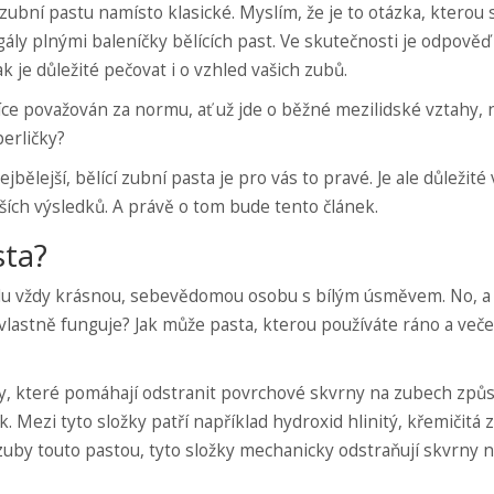
zubní pastu namísto klasické. Myslím, že je to otázka, kterou s
gály plnými baleníčky bělících past. Ve skutečnosti je odpověď
k je důležité pečovat i o vzhled vašich zubů.
více považován za normu, ať už jde o běžné mezilidské vztahy,
perličky?
ělejší, bělící zubní pasta je pro vás to pravé. Je ale důležité 
pších výsledků. A právě o tom bude tento článek.
sta?
obalu vždy krásnou, sebevědomou osobu s bílým úsměvem. No, a 
to vlastně funguje? Jak může pasta, kterou používáte ráno a veče
ožky, které pomáhají odstranit povrchové skvrny na zubech zp
k. Mezi tyto složky patří například hydroxid hlinitý, křemičitá 
e zuby touto pastou, tyto složky mechanicky odstraňují skvrny 