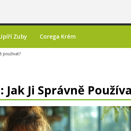
Upíří Zuby
Corega Krém
ně používat?
: Jak Ji Správně Použív