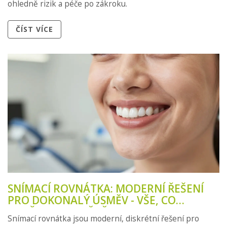
ohledně rizik a péče po zákroku.
ČÍST VÍCE
SNÍMACÍ ROVNÁTKA: MODERNÍ ŘEŠENÍ
PRO DOKONALÝ ÚSMĚV - VŠE, CO
POTŘEBUJETE VĚDĚT
Snímací rovnátka jsou moderní, diskrétní řešení pro