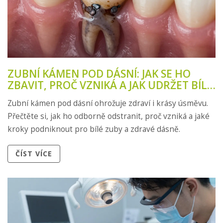
ZUBNÍ KÁMEN POD DÁSNÍ: JAK SE HO
ZBAVIT, PROČ VZNIKÁ A JAK UDRŽET BÍLÉ
ZUBY
Zubní kámen pod dásní ohrožuje zdraví i krásy úsměvu.
Přečtěte si, jak ho odborně odstranit, proč vzniká a jaké
kroky podniknout pro bílé zuby a zdravé dásně.
ČÍST VÍCE