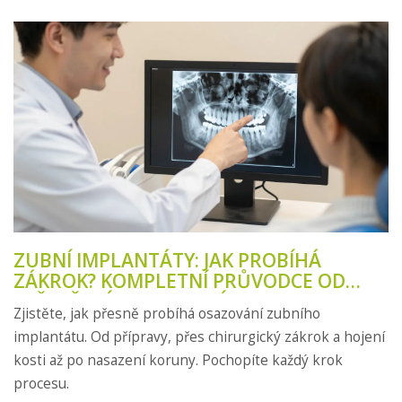
ZUBNÍ IMPLANTÁTY: JAK PROBÍHÁ
ZÁKROK? KOMPLETNÍ PRŮVODCE OD
VYŠETŘENÍ PO OSAZENÍ
Zjistěte, jak přesně probíhá osazování zubního
implantátu. Od přípravy, přes chirurgický zákrok a hojení
kosti až po nasazení koruny. Pochopíte každý krok
procesu.