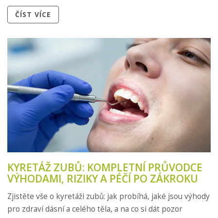
ČÍST VÍCE
KYRETÁŽ ZUBŮ: KOMPLETNÍ PRŮVODCE
VÝHODAMI, RIZIKY A PÉČÍ PO ZÁKROKU
Zjistěte vše o kyretáži zubů: jak probíhá, jaké jsou výhody
pro zdraví dásní a celého těla, a na co si dát pozor