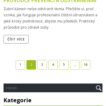
PRŮVODCE PREVENCÍ A ODSTRANĚNÍM
Zubní kámen nelze odstranit doma. Přečtěte si, proč
vzniká, jak funguje profesionální čištění ultrazvukem a
jaké kroky podniknout, abyste mu předešli. Praktický
průvodce pro zdravé zuby.
ČÍST VÍCE
1
2
3
4
5
…
16
Kategorie