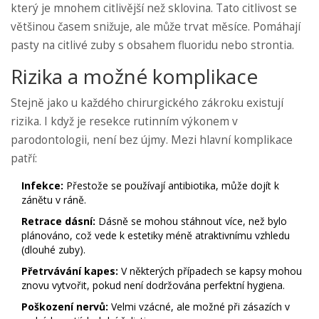
který je mnohem citlivější než sklovina. Tato citlivost se
většinou časem snižuje, ale může trvat měsíce. Pomáhají
pasty na citlivé zuby s obsahem fluoridu nebo strontia.
Rizika a možné komplikace
Stejně jako u každého chirurgického zákroku existují
rizika. I když je resekce rutinním výkonem v
parodontologii, není bez újmy. Mezi hlavní komplikace
patří:
Infekce:
Přestože se používají antibiotika, může dojít k
zánětu v ráně.
Retrace dásní:
Dásně se mohou stáhnout více, než bylo
plánováno, což vede k estetiky méně atraktivnímu vzhledu
(dlouhé zuby).
Přetrvávání kapes:
V některých případech se kapsy mohou
znovu vytvořit, pokud není dodržována perfektní hygiena.
Poškození nervů:
Velmi vzácné, ale možné při zásazích v