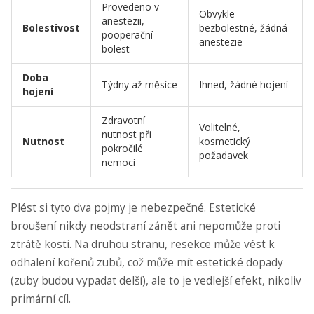
Provedeno v
Obvykle
anestezii,
Bolestivost
bezbolestné, žádná
pooperační
anestezie
bolest
Doba
Týdny až měsíce
Ihned, žádné hojení
hojení
Zdravotní
Volitelné,
nutnost při
Nutnost
kosmetický
pokročilé
požadavek
nemoci
Plést si tyto dva pojmy je nebezpečné. Estetické
broušení nikdy neodstraní zánět ani nepomůže proti
ztrátě kosti. Na druhou stranu, resekce může vést k
odhalení kořenů zubů, což může mít estetické dopady
(zuby budou vypadat delší), ale to je vedlejší efekt, nikoliv
primární cíl.