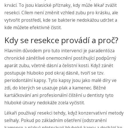
krvácí. To jsou klasické příznaky, kdy může lékař zvážit
resekci. Cílem není změnit vzhled zubu pro krásku, ale
vytvořit prostředí, kde se bakterie nedokážou udržet a
kde můžete efektivně čistit.
Kdy se resekce provádí a proč?
Hlavním důvodem pro tuto intervenci je
paradentóza
chronické zánětlivé onemocnění postihující podpůrný
aparát zubu, včetně dásní a čelistní kosti
. Když zánět
postupuje hluboko pod okraj dásně, tvoří se tzv.
periodontální kapsy. Tyto kapsy jsou jako malé díry ve
zdi, do kterých se usazuje plak a kamenec. Běžné
kartáčkování ani profesionální čištění u dentisty tyto
hluboké útvary nedokáže zcela vyčistit.
Lékaři používají resekci tehdy, když konzervativní metody
selhaly. Pokud po základním ošetření (odstranění
kamence a plaku) přetrvávají hluboké kapsy a dochází ke