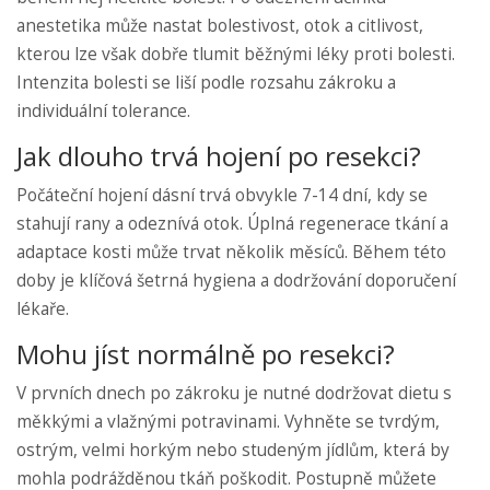
anestetika může nastat bolestivost, otok a citlivost,
kterou lze však dobře tlumit běžnými léky proti bolesti.
Intenzita bolesti se liší podle rozsahu zákroku a
individuální tolerance.
Jak dlouho trvá hojení po resekci?
Počáteční hojení dásní trvá obvykle 7-14 dní, kdy se
stahují rany a odeznívá otok. Úplná regenerace tkání a
adaptace kosti může trvat několik měsíců. Během této
doby je klíčová šetrná hygiena a dodržování doporučení
lékaře.
Mohu jíst normálně po resekci?
V prvních dnech po zákroku je nutné dodržovat dietu s
měkkými a vlažnými potravinami. Vyhněte se tvrdým,
ostrým, velmi horkým nebo studeným jídlům, která by
mohla podrážděnou tkáň poškodit. Postupně můžete