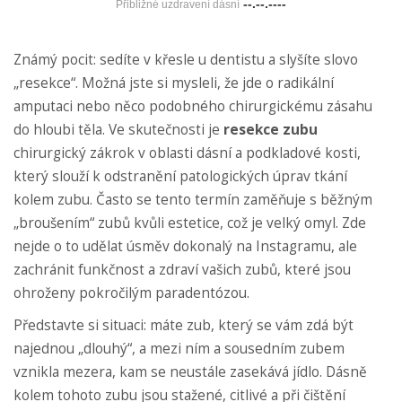
--.--.----
Přibližné uzdravení dásní
Známý pocit: sedíte v křesle u dentistu a slyšíte slovo
„resekce“. Možná jste si mysleli, že jde o radikální
amputaci nebo něco podobného chirurgickému zásahu
do hloubi těla. Ve skutečnosti je
resekce zubu
chirurgický zákrok v oblasti dásní a podkladové kosti,
který slouží k odstranění patologických úprav tkání
kolem zubu
. Často se tento termín zaměňuje s běžným
„broušením“ zubů kvůli estetice, což je velký omyl. Zde
nejde o to udělat úsměv dokonalý na Instagramu, ale
zachránit funkčnost a zdraví vašich zubů, které jsou
ohroženy pokročilým paradentózou.
Představte si situaci: máte zub, který se vám zdá být
najednou „dlouhý“, a mezi ním a sousedním zubem
vznikla mezera, kam se neustále zasekává jídlo. Dásně
kolem tohoto zubu jsou stažené, citlivé a při čištění