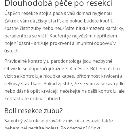
Dlouhodobá péče po resekci
Úspěch resekce stojí a padá s vaší domácí hygienou.
Zákrok vám dá „čistý start“, ale pokud budete kouřit,
špatně čistit zuby nebo neužíváte nitku/mezera kartáčky,
paradentóza se vrátí. Kouření je největším nepřítelem
hojení dásní - snižuje prokrvení a imunitní odpověď v
ústech.
Pravidelné kontroly u parodontologa jsou nezbytné.
Obvykle se doporučují každé 3-4 měsíce. Během těchto
vizit se kontroluje hloubka kapes, přítomnost krvácení a
celkový stav tkání. Pokud zjistíte, že se vám zasekává jídlo
nebo dásně opět krvácejí, nečekejte na další kontrolu, ale
kontaktujte ordinaci ihned.
Bolí resekce zubu?
Samotný zákrok se provádí v místní anestezii, takže
během něj necítíte bolest. Po odeznění účinku