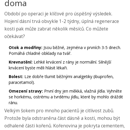
doma
Období po operaci je klíčové pro úspěšný výsledek.
Hojení dásní trvá obvykle 1-2 týdny, úplná regenerace
kosti pak může zabrat několik měsíců. Co můžete
očekávat?
Otok a modřiny:
Jsou běžné, zejména v prvních 3-5 dnech.
Pomáhá chladné obklady na tvář.
Krevnatění:
Lehké krvácení z rány je normální. Silnější
krvácení byste měli hlásit lékaři.
Bolest:
Lze dobře tlumit běžnými analgetiky (ibuprofen,
paracetamol).
Omezení stravy:
První dny jen měkká, vlažná jídla. Vyhněte
se horkému, ostrému a tvrdému jídlu, které by mohlo dráždit
ránu.
Velkým šokem pro mnoho pacientů je citlivost zubů.
Protože byla odstraněna část dásně a kosti, mohou být
odhalené části kořenů. Kořenovina je pokryta cementem,