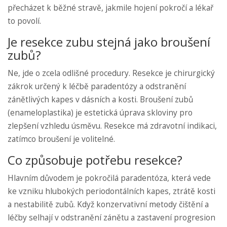
přecházet k běžné stravě, jakmile hojení pokročí a lékař
to povolí.
Je resekce zubu stejná jako broušení
zubů?
Ne, jde o zcela odlišné procedury. Resekce je chirurgický
zákrok určený k léčbě paradentózy a odstranění
zánětlivých kapes v dásních a kosti. Broušení zubů
(enameloplastika) je estetická úprava skloviny pro
zlepšení vzhledu úsměvu. Resekce má zdravotní indikaci,
zatímco broušení je volitelné.
Co způsobuje potřebu resekce?
Hlavním důvodem je pokročilá paradentóza, která vede
ke vzniku hlubokých periodontálních kapes, ztrátě kosti
a nestabilitě zubů. Když konzervativní metody čištění a
léčby selhají v odstranění zánětu a zastavení progresion