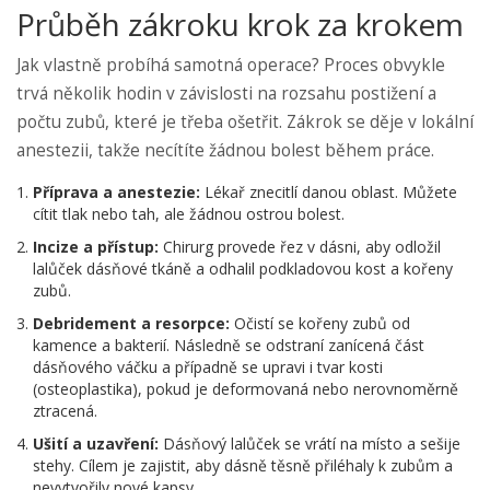
Průběh zákroku krok za krokem
Jak vlastně probíhá samotná operace? Proces obvykle
trvá několik hodin v závislosti na rozsahu postižení a
počtu zubů, které je třeba ošetřit. Zákrok se děje v lokální
anestezii, takže necítíte žádnou bolest během práce.
Příprava a anestezie:
Lékař znecitlí danou oblast. Můžete
cítit tlak nebo tah, ale žádnou ostrou bolest.
Incize a přístup:
Chirurg provede řez v dásni, aby odložil
lalůček dásňové tkáně a odhalil podkladovou kost a kořeny
zubů.
Debridement a resorpce:
Očistí se kořeny zubů od
kamence a bakterií. Následně se odstraní zanícená část
dásňového váčku a případně se upravi i tvar kosti
(osteoplastika), pokud je deformovaná nebo nerovnoměrně
ztracená.
Ušití a uzavření:
Dásňový lalůček se vrátí na místo a sešije
stehy. Cílem je zajistit, aby dásně těsně přiléhaly k zubům a
nevytvořily nové kapsy.