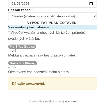
Rozsah zásahu:
VYPOČÍTAT PLÁN ZOTAVENÍ
Váš osobní plán zotavení
* Výpočet vychází z obecných klinických průměrů
uvedených v článku.
První fáze (Strava)
-- dní
Měkká a vlažná strava bez dráždivých látek.
Druhá fáze (Hojení)
-- dní
Očekávaný čas odeznění otoku a stehy.
Důležité upozornění:
--.--.----
Koniec diety (měkká strava)