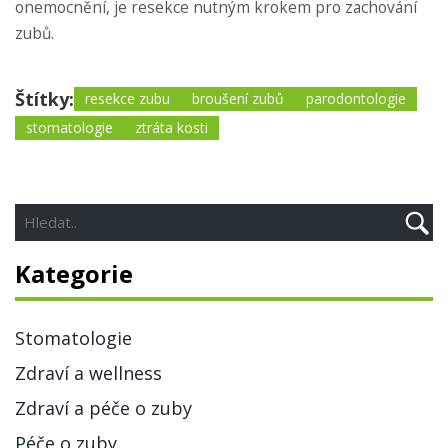
onemocnění, je resekce nutným krokem pro zachování
zubů.
Štítky:
resekce zubu
broušení zubů
parodontologie
stomatologie
ztráta kosti
Kategorie
Stomatologie
Zdraví a wellness
Zdraví a péče o zuby
Péče o zuby