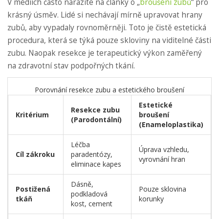
V médiích často narazíte na články o „
broušení zubů
“ pro
krásný úsměv. Lidé si nechávají mírně upravovat hrany
zubů, aby vypadaly rovnoměrněji. Toto je čistě estetická
procedura, která se týká pouze skloviny na viditelné části
zubu. Naopak resekce je terapeutický výkon zaměřený
na zdravotní stav podpořných tkání.
Porovnání resekce zubu a estetického broušení
Estetické
Resekce zubu
Kritérium
broušení
(Parodontální)
(Enameloplastika)
Léčba
Úprava vzhledu,
Cíl zákroku
paradentózy,
vyrovnání hran
eliminace kapes
Dásně,
Postižená
Pouze sklovina
podkladová
tkáň
korunky
kost, cement