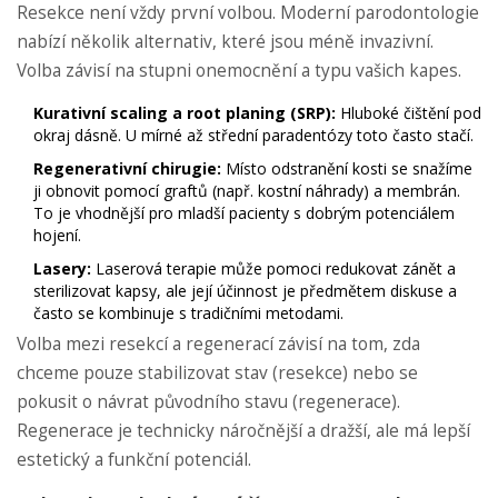
Resekce není vždy první volbou. Moderní parodontologie
nabízí několik alternativ, které jsou méně invazivní.
Volba závisí na stupni onemocnění a typu vašich kapes.
Kurativní scaling a root planing (SRP):
Hluboké čištění pod
okraj dásně. U mírné až střední paradentózy toto často stačí.
Regenerativní chirugie:
Místo odstranění kosti se snažíme
ji obnovit pomocí graftů (např. kostní náhrady) a membrán.
To je vhodnější pro mladší pacienty s dobrým potenciálem
hojení.
Lasery:
Laserová terapie může pomoci redukovat zánět a
sterilizovat kapsy, ale její účinnost je předmětem diskuse a
často se kombinuje s tradičními metodami.
Volba mezi resekcí a regenerací závisí na tom, zda
chceme pouze stabilizovat stav (resekce) nebo se
pokusit o návrat původního stavu (regenerace).
Regenerace je technicky náročnější a dražší, ale má lepší
estetický a funkční potenciál.