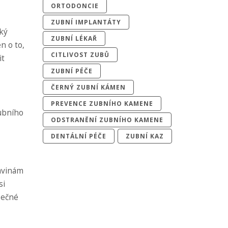
ORTODONCIE
ZUBNÍ IMPLANTÁTY
hký
ZUBNÍ LÉKAŘ
n o to,
CITLIVOST ZUBŮ
it
ZUBNÍ PÉČE
ČERNÝ ZUBNÍ KÁMEN
PREVENCE ZUBNÍHO KAMENE
zubního
ODSTRANĚNÍ ZUBNÍHO KAMENE
DENTÁLNÍ PÉČE
ZUBNÍ KAZ
ravinám
si
pečné