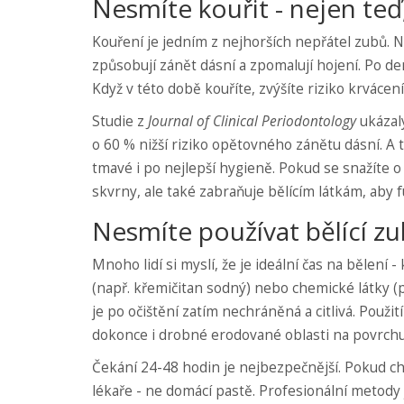
Nesmíte kouřit - nejen teď
Kouření je jedním z nejhorších nepřátel zubů. N
způsobují zánět dásní a zpomalují hojení. Po de
Když v této době kouříte, zvýšíte riziko krvácen
Studie z
Journal of Clinical Periodontology
ukázaly
o 60 % nižší riziko opětovného zánětu dásní. A 
tmavé i po nejlepší hygieně. Pokud se snažíte o
skvrny, ale také zabraňuje bělícím látkám, aby 
Nesmíte používat bělící z
Mnoho lidí si myslí, že je ideální čas na bělení -
(např. křemičitan sodný) nebo chemické látky (
je po očištění zatím nechráněná a citlivá. Použit
dokonce i drobné erodované oblasti na povrchu
Čekání 24-48 hodin je nejbezpečnější. Pokud ch
lékaře - ne domácí pastě. Profesionální metody 