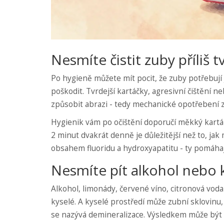
Nesmíte čistit zuby příliš 
Po hygieně můžete mít pocit, že zuby potřebují 
poškodit. Tvrdejší kartáčky, agresivní čištění 
způsobit abrazi - tedy mechanické opotřebení zu
Hygienik vám po očištění doporučí měkký kartáč
2 minut dvakrát denně je důležitější než to, jak
obsahem fluoridu a hydroxyapatitu - ty pomáhaj
Nesmíte pít alkohol nebo 
Alkohol, limonády, červené víno, citronová vod
kyselé. A kyselé prostředí může zubní sklovinu,
se nazývá demineralizace. Výsledkem může být c