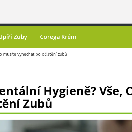
Upíří Zuby
Corega Krém
co musíte vynechat po očištění zubů
entální Hygieně? Vše, 
tění Zubů