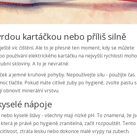
tvrdou kartáčkou nebo příliš silně
ještě víc čištění. Ale to je přesně ten moment, kdy se můžete
nebo používání elektrického kartáčku na nejvyšší rychlosti moh
bní skloviny. A to je nevratné.
ek a jemné kruhové pohyby. Nepoužívejte silu - použijte čas. 
 moc tlačíte. Pokud máte citlivé zuby po hygieně, zvolte pastu s
í obnovit minerální vrstvu.
kyselé nápoje
a nebo kyselé šťávy - všechny mají nízké pH. To znamená, že j
 která je právě po hygieně zranitelná, začít rozpouštět. Tento
itlivost, ztráta lesku nebo dokonce malé vrypy na zubech.