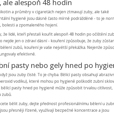
, ale alespoň 48 hodin
ikotin a průměry v cigaretách nejen ztmavují zuby, ale také
ntální hygieně jsou dásně často mírně podrážděné - to je norm
í, bolesti a zpomaleného hojení.
, že lidé, kteří přestali kouřit alespoň 48 hodin po očištění zu
to nejde jen o zdraví dásní - kouření způsobuje, že zuby zůsta
 bělení zubů, kouření je vaše největší překážka. Nejenže způs
fungovaly efektivně.
ubní pasty nebo gely hned po hygi
 když jsou zuby čisté. To je chyba. Bělící pasty obsahují abrazivn
peroxid vodíku), které mohou po hygieně poškodit zubní sklov
í bělící pasty hned po hygieně může způsobit trvalou citlivost,
 zubů.
cete bělit zuby, dejte přednost profesionálnímu bělení u zub
jsou přesněji řízené, využívají bezpečné koncentrace a jsou