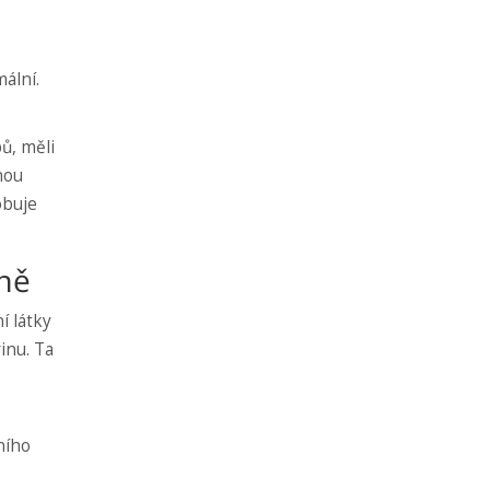
ální.
bů, měli
nou
obuje
eně
í látky
inu. Ta
ního