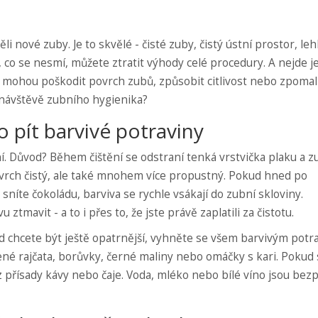
li nové zuby. Je to skvělé - čisté zuby, čistý ústní prostor, le
 co se nesmí, můžete ztratit výhody celé procedury. A nejde je
 mohou poškodit povrch zubů, způsobit citlivost nebo zpomal
o návštěvě zubního hygienika?
 pít barvivé potraviny
í. Důvod? Během čištění se odstraní tenká vrstvička plaku a 
ovrch čistý, ale také mnohem více propustný. Pokud hned po
sníte čokoládu, barviva se rychle vsákají do zubní skloviny.
mavit - a to i přes to, že jste právě zaplatili za čistotu.
d chcete být ještě opatrnější, vyhněte se všem barvivým pot
ené rajčata, borůvky, černé maliny nebo omáčky s kari. Pokud 
ez přísady kávy nebo čaje. Voda, mléko nebo bílé víno jsou bez