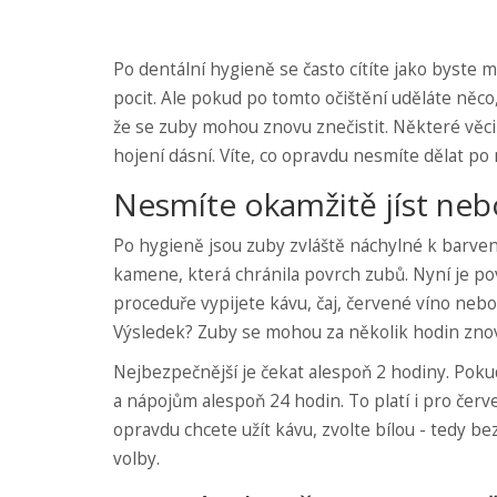
Po dentální hygieně se často cítíte jako byste mě
pocit. Ale pokud po tomto očištění uděláte něco,
že se zuby mohou znovu znečistit. Některé věci
hojení dásní. Víte, co opravdu nesmíte dělat p
Nesmíte okamžitě jíst nebo
Po hygieně jsou zuby zvláště náchylné k barven
kamene, která chránila povrch zubů. Nyní je p
proceduře vypijete kávu, čaj, červené víno nebo 
Výsledek? Zuby se mohou za několik hodin znovu zt
Nejbezpečnější je čekat alespoň 2 hodiny. Poku
a nápojům alespoň 24 hodin. To platí i pro červ
opravdu chcete užít kávu, zvolte bílou - tedy b
volby.