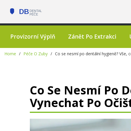
Provizorní Výplň
Zánět Po Extrakci
Home
Péče O Zuby
Co se nesmí po dentální hygieně? Vše, 
Co Se Nesmí Po D
Vynechat Po Očiš