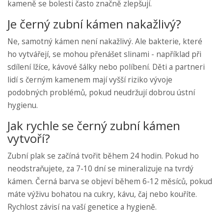
kameně se bolesti často značně zlepšují.
Je černý zubní kámen nakažlivý?
Ne, samotný kámen není nakažlivý. Ale bakterie, které
ho vytvářejí, se mohou přenášet slinami - například při
sdílení lžíce, kávové šálky nebo políbení. Děti a partneri
lidí s černým kamenem mají vyšší riziko vývoje
podobných problémů, pokud neudržují dobrou ústní
hygienu.
Jak rychle se černý zubní kámen
vytvoří?
Zubní plak se začíná tvořit během 24 hodin. Pokud ho
neodstraňujete, za 7-10 dní se mineralizuje na tvrdý
kámen. Černá barva se objeví během 6-12 měsíců, pokud
máte výživu bohatou na cukry, kávu, čaj nebo kouříte.
Rychlost závisí na vaší genetice a hygieně.