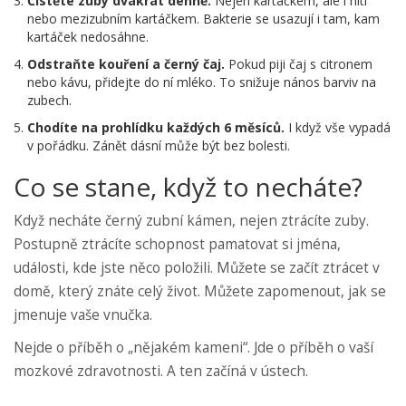
Čistěte zuby dvakrát denně.
Nejen kartáčkem, ale i nití
nebo mezizubním kartáčkem. Bakterie se usazují i tam, kam
kartáček nedosáhne.
Odstraňte kouření a černý čaj.
Pokud piji čaj s citronem
nebo kávu, přidejte do ní mléko. To snižuje nános barviv na
zubech.
Chodíte na prohlídku každých 6 měsíců.
I když vše vypadá
v pořádku. Zánět dásní může být bez bolesti.
Co se stane, když to necháte?
Když necháte černý zubní kámen, nejen ztrácíte zuby.
Postupně ztrácíte schopnost pamatovat si jména,
události, kde jste něco položili. Můžete se začít ztrácet v
domě, který znáte celý život. Můžete zapomenout, jak se
jmenuje vaše vnučka.
Nejde o příběh o „nějakém kameni“. Jde o příběh o vaší
mozkové zdravotnosti. A ten začíná v ústech.