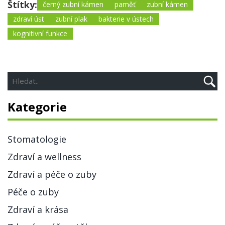
Štítky:
černý zubní kámen
paměť
zubní kámen
zdraví úst
zubní plak
bakterie v ústech
kognitivní funkce
Kategorie
Stomatologie
Zdraví a wellness
Zdraví a péče o zuby
Péče o zuby
Zdraví a krása