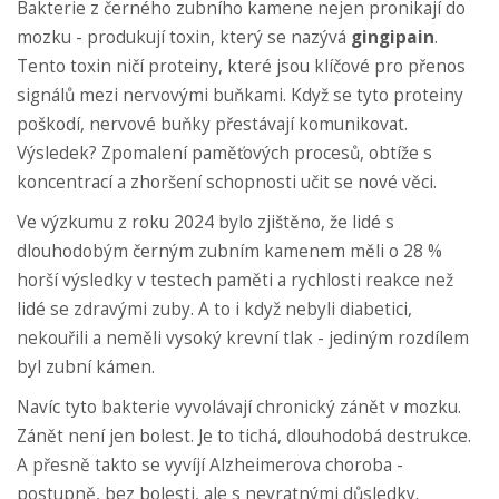
Bakterie z černého zubního kamene nejen pronikají do
mozku - produkují toxin, který se nazývá
gingipain
.
Tento toxin ničí proteiny, které jsou klíčové pro přenos
signálů mezi nervovými buňkami. Když se tyto proteiny
poškodí, nervové buňky přestávají komunikovat.
Výsledek? Zpomalení paměťových procesů, obtíže s
koncentrací a zhoršení schopnosti učit se nové věci.
Ve výzkumu z roku 2024 bylo zjištěno, že lidé s
dlouhodobým černým zubním kamenem měli o 28 %
horší výsledky v testech paměti a rychlosti reakce než
lidé se zdravými zuby. A to i když nebyli diabetici,
nekouřili a neměli vysoký krevní tlak - jediným rozdílem
byl zubní kámen.
Navíc tyto bakterie vyvolávají chronický zánět v mozku.
Zánět není jen bolest. Je to tichá, dlouhodobá destrukce.
A přesně takto se vyvíjí Alzheimerova choroba -
postupně, bez bolesti, ale s nevratnými důsledky.