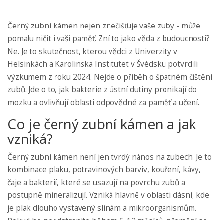
Černý zubní kámen nejen znečišťuje vaše zuby - může
pomalu ničit i vaši paměť. Zní to jako věda z budoucnosti?
Ne. Je to skutečnost, kterou vědci z Univerzity v
Helsinkách a Karolinska Institutet v Švédsku potvrdili
výzkumem z roku 2024. Nejde o příběh o špatném čištění
zubů. Jde o to, jak bakterie z ústní dutiny pronikají do
mozku a ovlivňují oblasti odpovědné za paměť a učení.
Co je černý zubní kámen a jak
vzniká?
Černý zubní kámen není jen tvrdý nános na zubech. Je to
kombinace plaku, potravinových barviv, kouření, kávy,
čaje a bakterií, které se usazují na povrchu zubů a
postupně mineralizují. Vzniká hlavně v oblasti dásní, kde
je plak dlouho vystavený slinám a mikroorganismům.