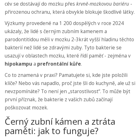
cév se dostávají do mozku přes
krvně-mozkovou bariéru
-
přirozenou ochranu, která obvykle blokuje škodlivé látky.
Výzkumy provedené na 1 200 dospělých v roce 2024
ukázaly, že lidé s černým zubním kamenem a
parodontitidou měli v mozku 2-3krát vyšší hladinu těchto
bakterií než lidé se zdravými zuby. Tyto bakterie se
usazují v oblastech mozku, které řídí paměť - zejména v
hipokampu
a
prefrontální kůře
.
Co to znamená v praxi? Pamatujete si, kde jste položili
klíče? Nebo vás napadlo, proč jste šli do kuchyně, ale už si
nevzpomínáte? To není jen „starostlivost“. To může být
první příznak, že bakterie z vašich zubů začínají
poškozovat mozek.
Černý zubní kámen a ztráta
paměti: jak to funguje?