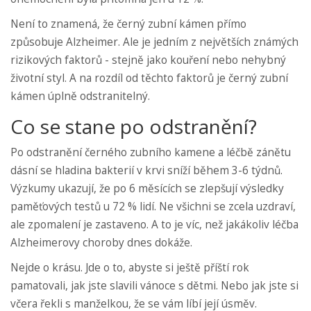
Není to znamená, že černý zubní kámen přímo
způsobuje Alzheimer. Ale je jedním z největších známých
rizikových faktorů - stejně jako kouření nebo nehybný
životní styl. A na rozdíl od těchto faktorů je černý zubní
kámen úplně odstranitelný.
Co se stane po odstranění?
Po odstranění černého zubního kamene a léčbě zánětu
dásní se hladina bakterií v krvi sníží během 3-6 týdnů.
Výzkumy ukazují, že po 6 měsících se zlepšují výsledky
paměťových testů u 72 % lidí. Ne všichni se zcela uzdraví,
ale zpomalení je zastaveno. A to je víc, než jakákoliv léčba
Alzheimerovy choroby dnes dokáže.
Nejde o krásu. Jde o to, abyste si ještě příští rok
pamatovali, jak jste slavili vánoce s dětmi. Nebo jak jste si
včera řekli s manželkou, že se vám líbí její úsměv.