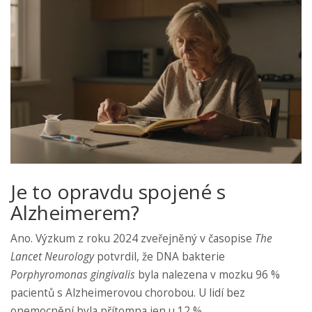
Je to opravdu spojené s
Alzheimerem?
Ano. Výzkum z roku 2024 zveřejněný v časopise
The
Lancet Neurology
potvrdil, že DNA bakterie
Porphyromonas gingivalis
byla nalezena v mozku 96 %
pacientů s Alzheimerovou chorobou. U lidí bez
onemocnění byla přítomna jen u 12 %.