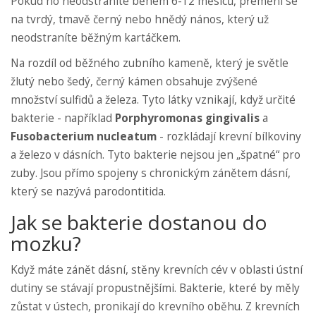
Pokud ho neodstraníte během 6-12 měsíců, přemění se
na tvrdý, tmavě černý nebo hnědý nános, který už
neodstraníte běžným kartáčkem.
Na rozdíl od běžného zubního kameně, který je světle
žlutý nebo šedý, černý kámen obsahuje zvýšené
množství sulfidů a železa. Tyto látky vznikají, když určité
bakterie - například
Porphyromonas gingivalis
a
Fusobacterium nucleatum
- rozkládají krevní bílkoviny
a železo v dásních. Tyto bakterie nejsou jen „špatné“ pro
zuby. Jsou přímo spojeny s chronickým zánětem dásní,
který se nazývá parodontitida.
Jak se bakterie dostanou do
mozku?
Když máte zánět dásní, stěny krevních cév v oblasti ústní
dutiny se stávají propustnějšími. Bakterie, které by měly
zůstat v ústech, pronikají do krevního oběhu. Z krevních