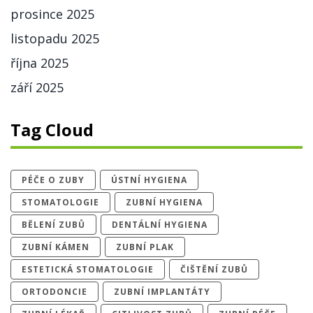
prosince 2025
listopadu 2025
října 2025
září 2025
Tag Cloud
PÉČE O ZUBY
ÚSTNÍ HYGIENA
STOMATOLOGIE
ZUBNÍ HYGIENA
BĚLENÍ ZUBŮ
DENTÁLNÍ HYGIENA
ZUBNÍ KÁMEN
ZUBNÍ PLAK
ESTETICKÁ STOMATOLOGIE
ČIŠTĚNÍ ZUBŮ
ORTODONCIE
ZUBNÍ IMPLANTÁTY