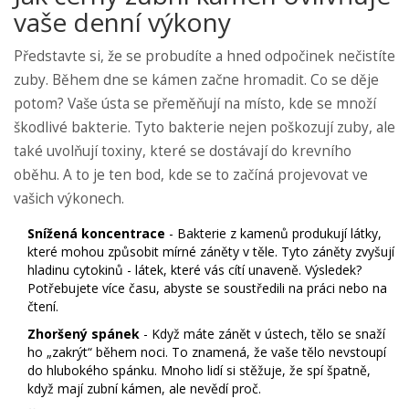
vaše denní výkony
Představte si, že se probudíte a hned odpočinek nečistíte
zuby. Během dne se kámen začne hromadit. Co se děje
potom? Vaše ústa se přeměňují na místo, kde se množí
škodlivé bakterie. Tyto bakterie nejen poškozují zuby, ale
také uvolňují toxiny, které se dostávají do krevního
oběhu. A to je ten bod, kde se to začíná projevovat ve
vašich výkonech.
Snížená koncentrace
- Bakterie z kamenů produkují látky,
které mohou způsobit mírné záněty v těle. Tyto záněty zvyšují
hladinu cytokinů - látek, které vás cítí unaveně. Výsledek?
Potřebujete více času, abyste se soustředili na práci nebo na
čtení.
Zhoršený spánek
- Když máte zánět v ústech, tělo se snaží
ho „zakrýt“ během noci. To znamená, že vaše tělo nevstoupí
do hlubokého spánku. Mnoho lidí si stěžuje, že spí špatně,
když mají zubní kámen, ale nevědí proč.