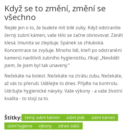
Když se to změní, změní se
všechno
Nejde jen o to, že budete mít bílé zuby. Když odstraníte
černý zubní kámen, vaše tělo se začne obnovovat. Zánět
klesá. Imunita se zlepšuje. Spánek se zhluboká.
Koncentrace se zvyšuje. Mnoho lidí, kteří po odstranění
kamenů navštívili zubního hygienistku, říkají: „Nevěděl
jsem, že jsem byl tak unavený.“
Nečekáte na bolest. Nečekáte na ztrátu zubu. Nečekáte,
až vás to přeruší. Udělejte to dnes. Přijďte na kontrolu.
Udržujte hygienické návyky. Vaše výkony - a vaše životní
kvalita - to stojí za to.
Štítky:
černý zubní kámen
zubní plak
zubní kámen
ústní hygiena
výkony
zdraví zubů