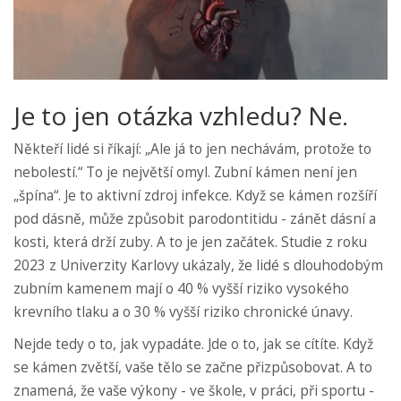
Je to jen otázka vzhledu? Ne.
Někteří lidé si říkají: „Ale já to jen nechávám, protože to
nebolestí.“ To je největší omyl. Zubní kámen není jen
„špína“. Je to aktivní zdroj infekce. Když se kámen rozšíří
pod dásně, může způsobit parodontitidu - zánět dásní a
kosti, která drží zuby. A to je jen začátek. Studie z roku
2023 z Univerzity Karlovy ukázaly, že lidé s dlouhodobým
zubním kamenem mají o 40 % vyšší riziko vysokého
krevního tlaku a o 30 % vyšší riziko chronické únavy.
Nejde tedy o to, jak vypadáte. Jde o to, jak se cítíte. Když
se kámen zvětší, vaše tělo se začne přizpůsobovat. A to
znamená, že vaše výkony - ve škole, v práci, při sportu -