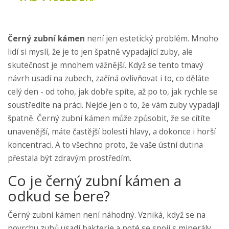
Černý zubní kámen
není jen estetický problém. Mnoho
lidí si myslí, že je to jen špatně vypadající zuby, ale
skutečnost je mnohem vážnější. Když se tento tmavý
návrh usadí na zubech, začíná ovlivňovat i to, co děláte
celý den - od toho, jak dobře spíte, až po to, jak rychle se
soustředíte na práci. Nejde jen o to, že vám zuby vypadají
špatně. Černý zubní kámen může způsobit, že se cítíte
unavenější, máte častější bolesti hlavy, a dokonce i horší
koncentraci. A to všechno proto, že vaše ústní dutina
přestala být zdravým prostředím.
Co je černý zubní kámen a
odkud se bere?
Černý zubní kámen není náhodný. Vzniká, když se na
povrchu zubů usadí bakterie a poté se spojí s minerály