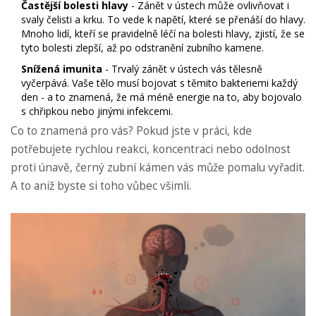
Častější bolesti hlavy
- Zánět v ústech může ovlivňovat i
svaly čelisti a krku. To vede k napětí, které se přenáší do hlavy.
Mnoho lidí, kteří se pravidelně léčí na bolesti hlavy, zjistí, že se
tyto bolesti zlepší, až po odstranění zubního kamene.
Snížená imunita
- Trvalý zánět v ústech vás tělesně
vyčerpává. Vaše tělo musí bojovat s těmito bakteriemi každý
den - a to znamená, že má méně energie na to, aby bojovalo
s chřipkou nebo jinými infekcemi.
Co to znamená pro vás? Pokud jste v práci, kde
potřebujete rychlou reakci, koncentraci nebo odolnost
proti únavě, černý zubní kámen vás může pomalu vyřadit.
A to aniž byste si toho vůbec všimli.