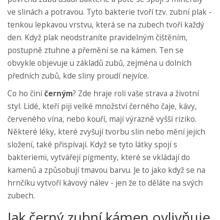
ve slinách a potravou. Tyto bakterie tvoří tzv. zubní plak -
tenkou lepkavou vrstvu, která se na zubech tvoří každý
den. Když plak neodstraníte pravidelným čištěním,
postupně ztuhne a přemění se na kámen. Ten se
obvykle objevuje u základů zubů, zejména u dolních
předních zubů, kde sliny proudí nejvíce.
Co ho činí
černým
? Zde hraje roli vaše strava a životní
styl. Lidé, kteří piji velké množství černého čaje, kávy,
červeného vína, nebo kouří, mají výrazně vyšší riziko.
Některé léky, které zvyšují tvorbu slin nebo mění jejich
složení, také přispívají. Když se tyto látky spojí s
bakteriemi, vytvářejí pigmenty, které se vkládají do
kamenů a způsobují tmavou barvu. Je to jako když se na
hrnčíku vytvoří kávový nálev - jen že to děláte na svých
zubech.
Jak černý zubní kámen ovlivňuje