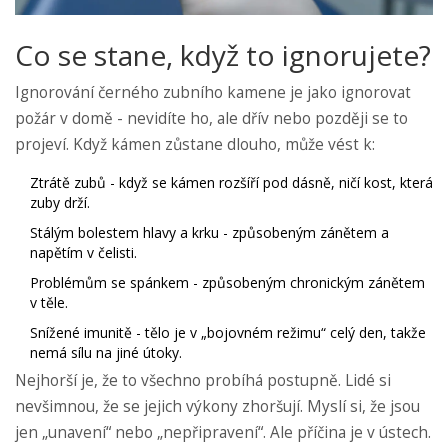
Co se stane, když to ignorujete?
Ignorování černého zubního kamene je jako ignorovat
požár v domě - nevidíte ho, ale dřív nebo později se to
projeví. Když kámen zůstane dlouho, může vést k:
Ztrátě zubů - když se kámen rozšíří pod dásně, ničí kost, která
zuby drží.
Stálým bolestem hlavy a krku - způsobeným zánětem a
napětím v čelisti.
Problémům se spánkem - způsobeným chronickým zánětem
v těle.
Snížené imunitě - tělo je v „bojovném režimu“ celý den, takže
nemá sílu na jiné útoky.
Nejhorší je, že to všechno probíhá postupně. Lidé si
nevšimnou, že se jejich výkony zhoršují. Myslí si, že jsou
jen „unavení“ nebo „nepřipravení“. Ale příčina je v ústech.