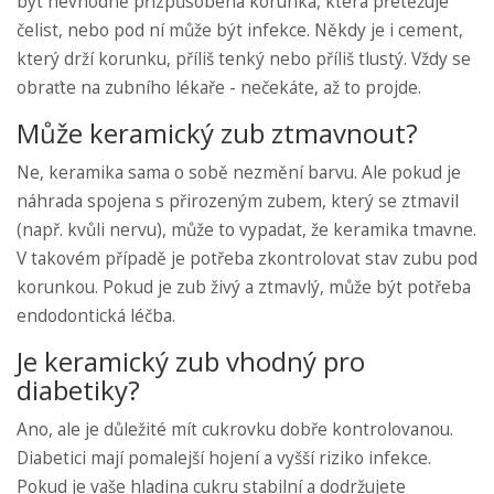
být nevhodně přizpůsobená korunka, která přetěžuje
čelist, nebo pod ní může být infekce. Někdy je i cement,
který drží korunku, příliš tenký nebo příliš tlustý. Vždy se
obraťte na zubního lékaře - nečekáte, až to projde.
Může keramický zub ztmavnout?
Ne, keramika sama o sobě nezmění barvu. Ale pokud je
náhrada spojena s přirozeným zubem, který se ztmavil
(např. kvůli nervu), může to vypadat, že keramika tmavne.
V takovém případě je potřeba zkontrolovat stav zubu pod
korunkou. Pokud je zub živý a ztmavlý, může být potřeba
endodontická léčba.
Je keramický zub vhodný pro
diabetiky?
Ano, ale je důležité mít cukrovku dobře kontrolovanou.
Diabetici mají pomalejší hojení a vyšší riziko infekce.
Pokud je vaše hladina cukru stabilní a dodržujete