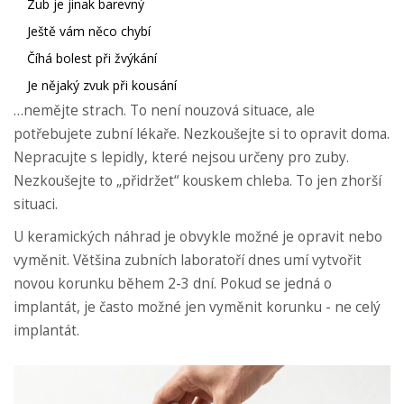
Zub je jinak barevný
Ještě vám něco chybí
Číhá bolest při žvýkání
Je nějaký zvuk při kousání
…nemějte strach. To není nouzová situace, ale
potřebujete zubní lékaře. Nezkoušejte si to opravit doma.
Nepracujte s lepidly, které nejsou určeny pro zuby.
Nezkoušejte to „přidržet“ kouskem chleba. To jen zhorší
situaci.
U keramických náhrad je obvykle možné je opravit nebo
vyměnit. Většina zubních laboratoří dnes umí vytvořit
novou korunku během 2-3 dní. Pokud se jedná o
implantát, je často možné jen vyměnit korunku - ne celý
implantát.