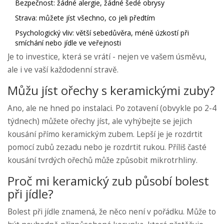
Bezpečnost: žádné alergie, žádné šedé obrysy
Strava: můžete jíst všechno, co jeli předtím
Psychologický vliv: větší sebedůvěra, méně úzkostí při
smíchání nebo jídle ve veřejnosti
Je to investice, která se vrátí - nejen ve vašem úsměvu,
ale i ve vaší každodenní stravě.
Můžu jíst ořechy s keramickými zuby?
Ano, ale ne hned po instalaci. Po zotavení (obvykle po 2-4
týdnech) můžete ořechy jíst, ale vyhýbejte se jejich
kousání přímo keramickým zubem. Lepší je je rozdrtit
pomocí zubů zezadu nebo je rozdrtit rukou. Příliš časté
kousání tvrdých ořechů může způsobit mikrotrhliny.
Proč mi keramický zub působí bolest
při jídle?
Bolest při jídle znamená, že něco není v pořádku. Může to