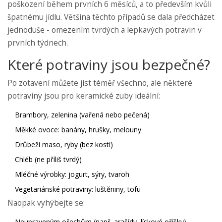
poškození během prvních 6 měsíců, a to především kvůli
špatnému jídlu. Většina těchto případů se dala předcházet
jednoduše - omezením tvrdých a lepkavých potravin v
prvních týdnech.
Které potraviny jsou bezpečné?
Po zotavení můžete jíst téměř všechno, ale některé
potraviny jsou pro keramické zuby ideální:
Brambory, zelenina (vařená nebo pečená)
Měkké ovoce: banány, hrušky, melouny
Drůbeží maso, ryby (bez kostí)
Chléb (ne příliš tvrdý)
Mléčné výrobky: jogurt, sýry, tvaroh
Vegetariánské potraviny: luštěniny, tofu
Naopak vyhýbejte se:
Neupraveným ořechům (např. arašídy, lískové oříšky)