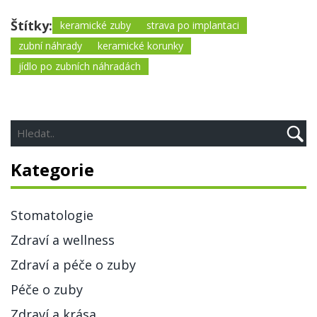
Štítky:
keramické zuby
strava po implantaci
zubní náhrady
keramické korunky
jídlo po zubních náhradách
Kategorie
Stomatologie
Zdraví a wellness
Zdraví a péče o zuby
Péče o zuby
Zdraví a krása