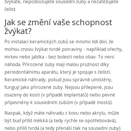
žvýkáte, nepoškozujete sousední zuby a nezatěžujete
čelist.
Jak se změní vaše schopnost
žvýkat?
Po instalaci keramických zubů se mnoho lidí diví, že
mohou znovu žvýkat tvrdé potraviny - například ořechy,
mrkev nebo jablka - bez bolesti nebo obav. To není
náhoda. Přirozené zuby mají malou pružnost díky
periodontálnímu aparátu, který je spojuje s čelistí.
Keramické náhrady, pokud jsou správně umístěny,
fungují jako přirozené zuby. Nejsou přilepené, jsou
osazeny do kosti (v případě implantátů) nebo pevně
připevněny k sousedním zubům (v případě mostů).
Naopak, když máte náhradu z kovu nebo akrylu, může
být buď příliš měkká (a tedy rychle se opotřebovává),
nebo příliš tvrdá (a tedy přenáší tlak na sousední zuby).