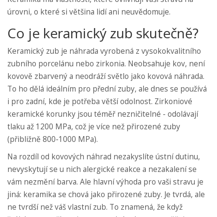
úrovni, o které si většina lidí ani neuvědomuje.
Co je keramický zub skutečně?
Keramický zub je náhrada vyrobená z vysokokvalitního
zubního porcelánu nebo zirkonia. Neobsahuje kov, není
kovově zbarvený a neodráží světlo jako kovová náhrada.
To ho dělá ideálním pro přední zuby, ale dnes se používá
i pro zadní, kde je potřeba větší odolnost. Zirkoniové
keramické korunky jsou téměř nezničitelné - odolávají
tlaku až 1200 MPa, což je více než přirozené zuby
(přibližně 800-1000 MPa).
Na rozdíl od kovových náhrad nezakyslíte ústní dutinu,
nevyskytují se u nich alergické reakce a nezakalení se
vám nezmění barva. Ale hlavní výhoda pro vaši stravu je
jiná: keramika se chová jako přirozené zuby. Je tvrdá, ale
ne tvrdší než váš vlastní zub. To znamená, že když