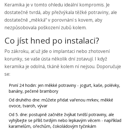
Keramika je v tomto ohledu ideální kompromis. Je
dostatečně tvrdá, aby přežvýkala těžké potraviny, ale
dostatečně „měkká“ v porovnání s kovem, aby
nezpůsobovala poškození zubů kolem.
Co jíst hned po instalaci?
Po zákroku, ať už jde o implantaci nebo zhotovení
korunky, se vaše ústa několik dní zotavují. I když
keramika je odolná, tkáně kolem ní nejsou. Doporučuje
se:
První 24 hodin: jen měkké potraviny - jogurt, kaše, polévky,
banány, pečené brambory
Od druhého dne: můžete přidat vařenou mrkev, měkké
ovoce, tvaroh, vývar
Od 5. dne: postupně začněte žvýkat tvrdší potraviny, ale
vyhýbejte se příliš tvrdým nebo lepkavým věcem - například
karamelům, ořechům, čokoládovým tyčinkám