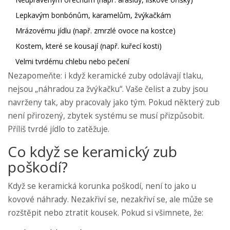
Lepkavým bonbónům, karamelům, žvýkačkám
Mrázovému jídlu (např. zmrzlé ovoce na kostce)
Kostem, které se kousají (např. kuřecí kosti)
Velmi tvrdému chlebu nebo pečení
Nezapomeňte: i když keramické zuby odolávají tlaku,
nejsou „náhradou za žvýkačku“. Vaše čelist a zuby jsou
navrženy tak, aby pracovaly jako tým. Pokud některý zub
není přirozený, zbytek systému se musí přizpůsobit.
Příliš tvrdé jídlo to zatěžuje.
Co když se keramický zub
poškodí?
Když se keramická korunka poškodí, není to jako u
kovové náhrady. Nezakřiví se, nezakřiví se, ale může se
rozštěpit nebo ztratit kousek. Pokud si všimnete, že: