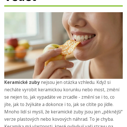
Keramické zuby
nejsou jen otázka vzhledu. Když si
necháte vyrobit keramickou korunku nebo most, změní
se nejen to, jak vypadáte ve zrcadle - změní se i to, co
jíte, jak to žvýkáte a dokonce i to, jak se cítíte po jídle.
Mnoho lidí si myslí, že keramické zuby jsou jen „pěknější“
verze plastových nebo kovových náhrad. To je chyba.
Keramika má vlastnosti, které ovlivňují vaši stravu na