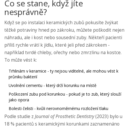
Co se stane, když jíte
nesprávně?
Když se po instalaci keramických zubů pokusíte žvýkat
těžké potraviny hned po zákroku, můžete poškodit nejen
náhradu, ale i kost nebo sousední zuby. Někteří pacienti
příliš rychle vrátí k jídlu, které jeli před zákrokem -
například tvrdé chleby, ořechy nebo zmrzlinu na kostce.
To může vést k:
Trhlinám v keramice - ty nejsou viditelné, ale mohou vést k
průniku bakterií
Uvolnění cementu - který drží korunku na místě
Poškození zubu pod korunkou - pokud je to zub, který slouží
jako opora
Bolesti čelisti - kvůli nerovnoměrnému rozložení tlaku
Podle studie z
Journal of Prosthetic Dentistry
(2023) bylo u
18 % pacientů s keramickými korunkami zaznamenáno