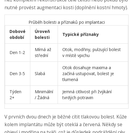
nutné provést augmentaci kosti (doplnění kostní hmoty).
Průběh bolesti a příznaků po implantaci
Dobové
Úroveň
Typické příznaky
období
bolesti
Mírná až
Otok, modřiny, pulzující bolest
Den 1-2
střední
v místě vpichu
Otok dosahuje maxima a
Den 3-5
Slabá
začíná ustupovat, bolest je
tlumená
Týden
Minimální
Jemná citlivost při žvýkání
2+
/ Žádná
tvrdých potravin
V prvních dvou dnech je běžné cítit tlakovou bolest. Kůže
kolem implantátu může být oteklá a červená. Někdy se
objeví i modřina na tváři, což je důsledek podráždění cév