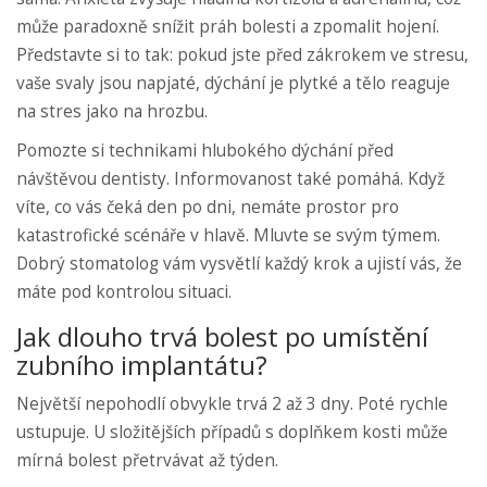
může paradoxně snížit práh bolesti a zpomalit hojení.
Představte si to tak: pokud jste před zákrokem ve stresu,
vaše svaly jsou napjaté, dýchání je plytké a tělo reaguje
na stres jako na hrozbu.
Pomozte si technikami hlubokého dýchání před
návštěvou dentisty. Informovanost také pomáhá. Když
víte, co vás čeká den po dni, nemáte prostor pro
katastrofické scénáře v hlavě. Mluvte se svým týmem.
Dobrý stomatolog vám vysvětlí každý krok a ujistí vás, že
máte pod kontrolou situaci.
Jak dlouho trvá bolest po umístění
zubního implantátu?
Největší nepohodlí obvykle trvá 2 až 3 dny. Poté rychle
ustupuje. U složitějších případů s doplňkem kosti může
mírná bolest přetrvávat až týden.