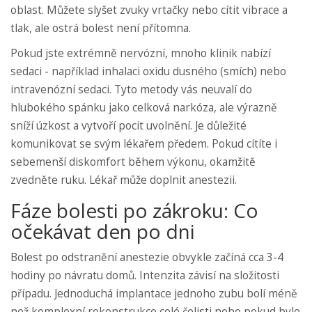
oblast. Můžete slyšet zvuky vrtačky nebo cítit vibrace a
tlak, ale ostrá bolest není přítomna.
Pokud jste extrémně nervózní, mnoho klinik nabízí
sedaci - například inhalaci oxidu dusného (smích) nebo
intravenózní sedaci. Tyto metody vás neuvalí do
hlubokého spánku jako celková narkóza, ale výrazně
sníží úzkost a vytvoří pocit uvolnění. Je důležité
komunikovat se svým lékařem předem. Pokud cítíte i
sebemenší diskomfort během výkonu, okamžitě
zvedněte ruku. Lékař může doplnit anestezii.
Fáze bolesti po zákroku: Co
očekávat den po dni
Bolest po odstranění anestezie obvykle začíná cca 3-4
hodiny po návratu domů. Intenzita závisí na složitosti
případu. Jednoduchá implantace jednoho zubu bolí méně
než komplexní rekonstrukce celé čelisti nebo pokud bylo