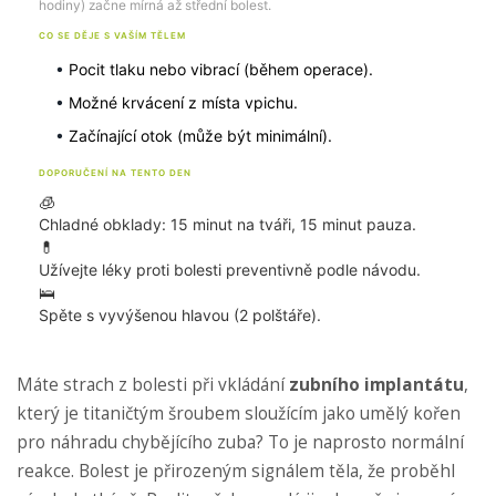
hodiny) začne mírná až střední bolest.
CO SE DĚJE S VAŠÍM TĚLEM
•
Pocit tlaku nebo vibrací (během operace).
•
Možné krvácení z místa vpichu.
•
Začínající otok (může být minimální).
DOPORUČENÍ NA TENTO DEN
🧊
Chladné obklady: 15 minut na tváři, 15 minut pauza.
💊
Užívejte léky proti bolesti preventivně podle návodu.
🛌
Spěte s vyvýšenou hlavou (2 polštáře).
Máte strach z bolesti při vkládání
zubního implantátu
,
který je
titaničtým šroubem sloužícím jako umělý kořen
pro náhradu chybějícího zuba
? To je naprosto normální
reakce. Bolest je přirozeným signálem těla, že proběhl