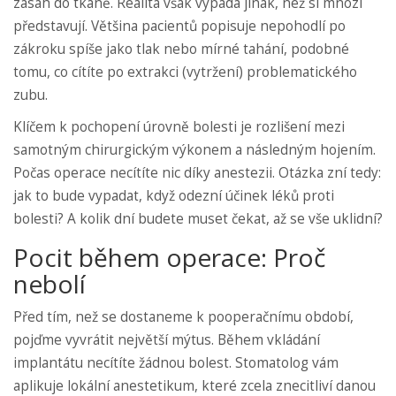
zásah do tkáně. Realita však vypadá jinak, než si mnozí
představují. Většina pacientů popisuje nepohodlí po
zákroku spíše jako tlak nebo mírné tahání, podobné
tomu, co cítíte po extrakci (vytržení) problematického
zubu.
Klíčem k pochopení úrovně bolesti je rozlišení mezi
samotným chirurgickým výkonem a následným hojením.
Počas operace necítíte nic díky anestezii. Otázka zní tedy:
jak to bude vypadat, když odezní účinek léků proti
bolesti? A kolik dní budete muset čekat, až se vše uklidní?
Pocit během operace: Proč
nebolí
Před tím, než se dostaneme k pooperačnímu období,
pojďme vyvrátit největší mýtus. Během vkládání
implantátu necítíte žádnou bolest. Stomatolog vám
aplikuje lokální anestetikum, které zcela znecitliví danou