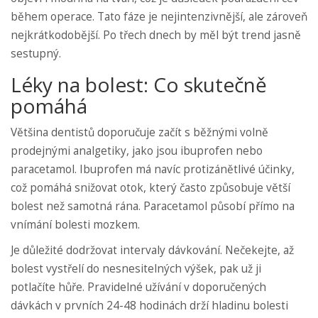
během operace. Tato fáze je nejintenzivnější, ale zároveň
nejkrátkodobější. Po třech dnech by měl být trend jasně
sestupný.
Léky na bolest: Co skutečně
pomáhá
Většina dentistů doporučuje začít s běžnými volně
prodejnými analgetiky, jako jsou ibuprofen nebo
paracetamol. Ibuprofen má navíc protizánětlivé účinky,
což pomáhá snižovat otok, který často způsobuje větší
bolest než samotná rána. Paracetamol působí přímo na
vnímání bolesti mozkem.
Je důležité dodržovat intervaly dávkování. Nečekejte, až
bolest vystřelí do nesnesitelných výšek, pak už ji
potlačíte hůře. Pravidelné užívání v doporučených
dávkách v prvních 24-48 hodinách drží hladinu bolesti