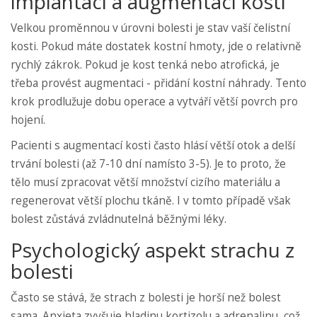
implantací a augmentací kosti
Velkou proměnnou v úrovni bolesti je stav vaší čelistní
kosti. Pokud máte dostatek kostní hmoty, jde o relativně
rychlý zákrok. Pokud je kost tenká nebo atrofická, je
třeba provést augmentaci - přidání kostní náhrady. Tento
krok prodlužuje dobu operace a vytváří větší povrch pro
hojení.
Pacienti s augmentací kosti často hlásí větší otok a delší
trvání bolesti (až 7-10 dní namísto 3-5). Je to proto, že
tělo musí zpracovat větší množství cizího materiálu a
regenerovat větší plochu tkáně. I v tomto případě však
bolest zůstává zvládnutelná běžnými léky.
Psychologický aspekt strachu z
bolesti
Často se stává, že strach z bolesti je horší než bolest
sama. Anxieta zvyšuje hladinu kortizolu a adrenalinu, což