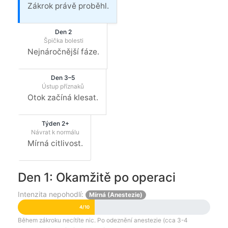
Zákrok právě proběhl.
Den 2
Špička bolesti
Nejnáročnější fáze.
Den 3–5
Ústup příznaků
Otok začíná klesat.
Týden 2+
Návrat k normálu
Mírná citlivost.
Den 1: Okamžitě po operaci
Intenzita nepohodlí:
Mírná (Anestezie)
4/10
Během zákroku necítíte nic. Po odeznění anestezie (cca 3-4