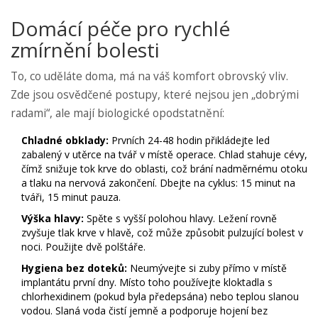
Domácí péče pro rychlé
zmírnění bolesti
To, co uděláte doma, má na váš komfort obrovský vliv.
Zde jsou osvědčené postupy, které nejsou jen „dobrými
radami“, ale mají biologické opodstatnění:
Chladné obklady:
Prvních 24-48 hodin přikládejte led
zabalený v utěrce na tvář v místě operace. Chlad stahuje cévy,
čímž snižuje tok krve do oblasti, což brání nadměrnému otoku
a tlaku na nervová zakončení. Dbejte na cyklus: 15 minut na
tváři, 15 minut pauza.
Výška hlavy:
Spěte s vyšší polohou hlavy. Ležení rovně
zvyšuje tlak krve v hlavě, což může způsobit pulzující bolest v
noci. Použijte dvě polštáře.
Hygiena bez doteků:
Neumývejte si zuby přímo v místě
implantátu první dny. Místo toho používejte kloktadla s
chlorhexidinem (pokud byla předepsána) nebo teplou slanou
vodou. Slaná voda čistí jemně a podporuje hojení bez