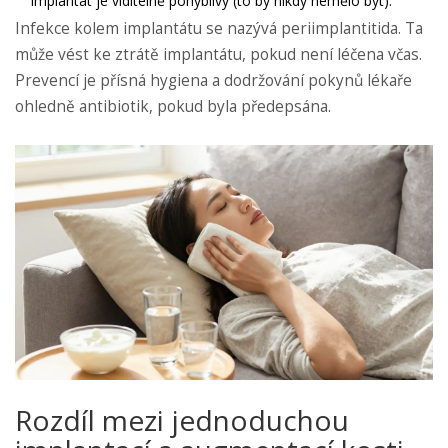
Implantát je viditelně pohyblivý (to by nikdy nemělo být).
Infekce kolem implantátu se nazývá periimplantitida. Ta
může vést ke ztrátě implantátu, pokud není léčena včas.
Prevencí je přísná hygiena a dodržování pokynů lékaře
ohledně antibiotik, pokud byla předepsána.
Rozdíl mezi jednoduchou