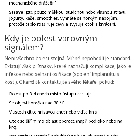
mechanického dráždění.
Strava:
Jzte pouze měkkou, studenou nebo vlažnou stravu.
Jogurty, kaše, smoothies. Vyhněte se horkým nápojům,
protože teplo rozšiřuje cévy a zvyšuje otok a krvácení.
Kdy je bolest varovným
signálem?
Není všechna bolest stejná. Mírné nepohodlí je standard.
Existují však příznaky, které naznačují komplikace, jako je
infekce nebo selhání osifikace (spojení implantátu s
kostí). Okamžitě kontaktujte svého lékaře, pokud:
Bolest po 3-4 dnech místo ústupu zesiluje.
Se objeví horečka nad 38 °C.
V ústech cítíte hnisavou chuť nebo vidíte hnis.
Otok se šíří mimo oblast operace (např. pod oko nebo na
krk).