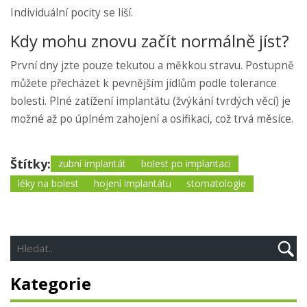
Individuální pocity se liší.
Kdy mohu znovu začít normálně jíst?
První dny jzte pouze tekutou a měkkou stravu. Postupně
můžete přecházet k pevnějším jídlům podle tolerance
bolesti. Plné zatížení implantátu (žvýkání tvrdých věcí) je
možné až po úplném zahojení a osifikaci, což trvá měsíce.
Štítky:
zubní implantát
bolest po implantaci
léky na bolest
hojení implantátu
stomatologie
Kategorie