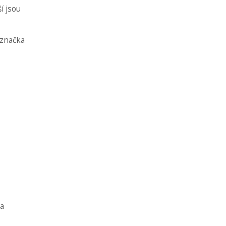
í jsou
 značka
 a