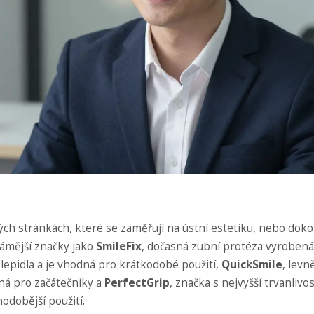
ch stránkách, které se zaměřují na ústní estetiku, nebo doko
ámější značky jako
SmileFix
,
dočasná zubní protéza vyrobená
 lepidla a je vhodná pro krátkodobé použití
,
QuickSmile
,
levně
ná pro začátečníky
a
PerfectGrip
,
značka s nejvyšší trvanlivos
odobější použití
.