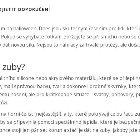
ZJISTIT DOPORUČENÍ
m na halloween. Dnes jsou skutečným řešením pro lidi, kteří c
 Pokud se vyhýbáte fotkám, zdržujete se při smíchu nebo se cí
 dát novou sílu. Nejsou to náhrady za trvalé protézy, ale doč
í zuby?
litního silicone nebo akrylového materiálu, které se přilepí n
y, mají správnou barvu, tvar a dokonce i drobné skvrnky, kter
mu nosení, ale pro krátkodobé situace - svatby, pohovory, p
ůži.
 na horní čelist (nejčastější), a ty, které pokrývají celou řadu z
 aby se připevnila pomocí speciálního lepidla, které je bezpečn
ce stojí jen pár set korun a stačí je dát na zuby, jakoby jste 