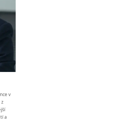
nce v
 z
jší
tí a