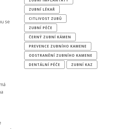
ZUBNÍ IMPLANTÁTY
ZUBNÍ LÉKAŘ
CITLIVOST ZUBŮ
ou se
ZUBNÍ PÉČE
ČERNÝ ZUBNÍ KÁMEN
PREVENCE ZUBNÍHO KAMENE
ODSTRANĚNÍ ZUBNÍHO KAMENE
DENTÁLNÍ PÉČE
ZUBNÍ KAZ
 má
na
e