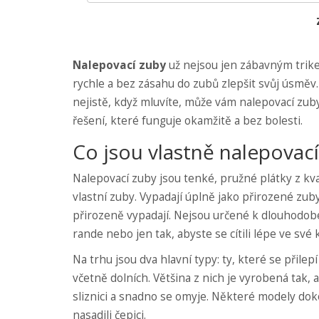
Nalepovací zuby
už nejsou jen zábavným trike
rychle a bez zásahu do zubů zlepšit svůj úsměv.
nejistě, když mluvíte, může vám nalepovací zuby
řešení, které funguje okamžitě a bez bolesti.
Co jsou vlastně nalepovac
Nalepovací zuby jsou tenké, pružné plátky z kva
vlastní zuby. Vypadají úplně jako přirozené zub
přirozeně vypadají. Nejsou určené k dlouhodobé
rande nebo jen tak, abyste se cítili lépe ve své k
Na trhu jsou dva hlavní typy: ty, které se přilepí
včetně dolních. Většina z nich je vyrobená tak,
sliznici a snadno se omyje. Některé modely dokon
nasadili čepici.