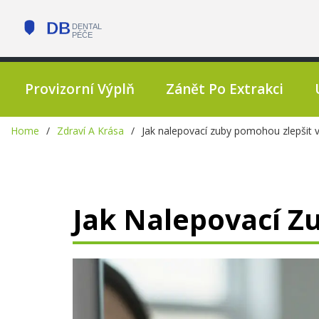
Provizorní Výplň
Zánět Po Extrakci
Home
Zdraví A Krása
Jak nalepovací zuby pomohou zlepšit
Jak Nalepovací Z