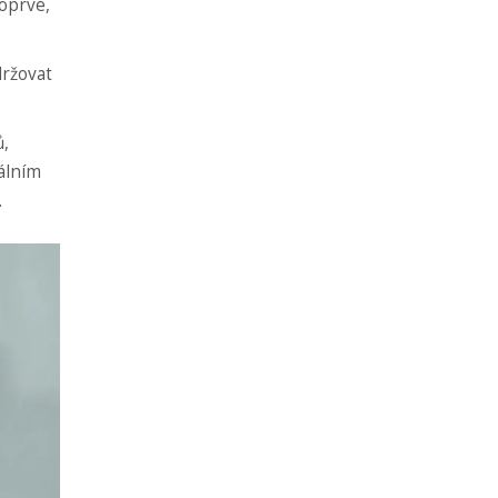
poprvé,
držovat
ů,
iálním
.