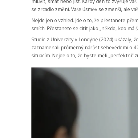
mluvit, smát nebo jíst. Každý den to zvyšuje váš
se zrcadlo změní. Vaše úsměv se zmenší, ale va
Nejde jen o vzhled. Jde o to, že přestanete př
smích. Přestanete se cítit jako „někdo, kdo má 
Studie z Univerzity v Londýně (2024) ukázaly, že
zaznamenali průměrný nárůst sebevědomí o 42 %. 
situacím. Nejde o to, že byste měli „perfektní“ z