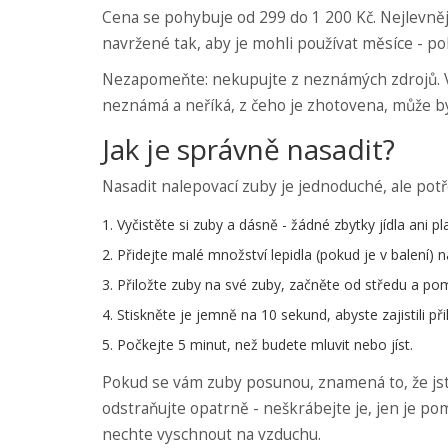
Cena se pohybuje od 299 do 1 200 Kč. Nejlevnějš
navržené tak, aby je mohli používat měsíce - pok
Nezapomeňte: nekupujte z neznámých zdrojů. Vy
neznámá a neříká, z čeho je zhotovena, může b
Jak je správně nasadit?
Nasadit nalepovací zuby je jednoduché, ale potř
Vyčistěte si zuby a dásně - žádné zbytky jídla ani pl
Přidejte malé množství lepidla (pokud je v balení) 
Přiložte zuby na své zuby, začněte od středu a po
Stiskněte je jemně na 10 sekund, abyste zajistili při
Počkejte 5 minut, než budete mluvit nebo jíst.
Pokud se vám zuby posunou, znamená to, že jste p
odstraňujte opatrně - neškrábejte je, jen je po
nechte vyschnout na vzduchu.