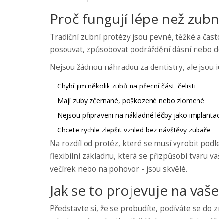
Proč fungují lépe než zubn
Tradiční zubní protézy jsou pevné, těžké a často
posouvat, způsobovat podráždění dásní nebo do
Nejsou žádnou náhradou za dentistry, ale jsou ide
Chybí jim několik zubů na přední části čelisti
Mají zuby zčernané, poškozené nebo zlomené
Nejsou připraveni na nákladné léčby jako implant
Chcete rychle zlepšit vzhled bez návštěvy zubaře
Na rozdíl od protéz, které se musí vyrobit podle
flexibilní základnu, která se přizpůsobí tvaru va
večírek nebo na pohovor - jsou skvělé.
Jak se to projevuje na va
Představte si, že se probudíte, podíváte se do z