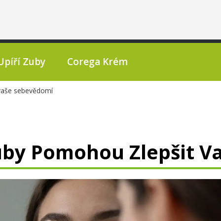
Upíří Zuby
Corega Krém
 vaše sebevědomí
uby Pomohou Zlepšit V