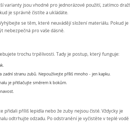
í varianty jsou vhodné pro jednorázové použití, zatímco dražš
ud je správně čistíte a ukládáte.
hýbejte se těm, které neuvádějí složení materiálu. Pokud je
ýt nebezpečná pro vaše dásně.
ebujete trochu trpělivosti. Tady je postup, který funguje:
ak.
na zadní stranu zubů. Nepoužívejte příliš mnoho - jen kapku.
malu je přitlačujte směrem k bokům.
lnavost.
řidali příliš lepidla nebo že zuby nejsou čisté. Vždycky je
malu odtrhujte odzadu. Po odstranění je vyčistěte v teplé vodě