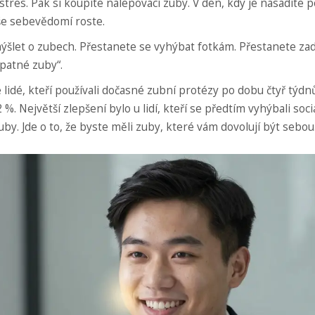
 stres. Pak si koupíte nalepovací zuby. V den, kdy je nasadíte 
še sebevědomí roste.
emýšlet o zubech. Přestanete se vyhýbat fotkám. Přestanete za
špatné zuby“.
 lidé, kteří používali dočasné zubní protézy po dobu čtyř týdn
Největší zlepšení bylo u lidí, kteří se předtím vyhýbali soc
uby. Jde o to, že byste měli zuby, které vám dovolují být sebou