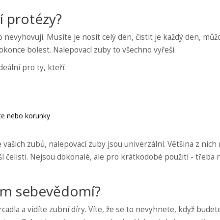
í protézy?
 nevyhovují. Musíte je nosit celý den, čistit je každý den, můž
konce bolest. Nalepovací zuby to všechno vyřeší.
ální pro ty, kteří:
ace nebo korunky
 vašich zubů, nalepovací zuby jsou univerzální. Většina z nich
ší čelisti. Nejsou dokonalé, ale pro krátkodobé použití - třeba 
šem sebevědomí?
rcadla a vidíte zubní díry. Víte, že se to nevyhnete, když budet