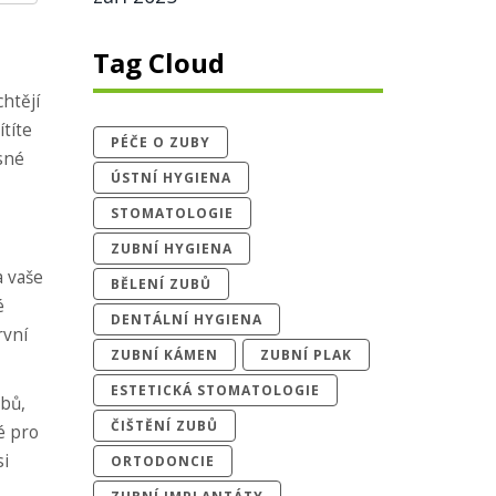
Tag Cloud
htějí
títe
PÉČE O ZUBY
asné
ÚSTNÍ HYGIENA
STOMATOLOGIE
ZUBNÍ HYGIENA
a vaše
BĚLENÍ ZUBŮ
é
DENTÁLNÍ HYGIENA
rvní
ZUBNÍ KÁMEN
ZUBNÍ PLAK
ESTETICKÁ STOMATOLOGIE
ubů,
ČIŠTĚNÍ ZUBŮ
é pro
si
ORTODONCIE