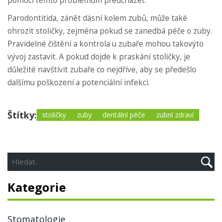
pomoci těmto problémům předcházet.
Parodontitida, zánět dásní kolem zubů, může také
ohrozit stoličky, zejména pokud se zanedbá péče o zuby.
Pravidelné čištění a kontrola u zubaře mohou takovýto
vývoj zastavit. A pokud dojde k praskání stoličky, je
důležité navštívit zubaře co nejdříve, aby se předešlo
dalšímu poškození a potenciální infekci.
Štítky:
stoličky
zuby
dentální péče
zubní zdraví
Kategorie
Stomatologie