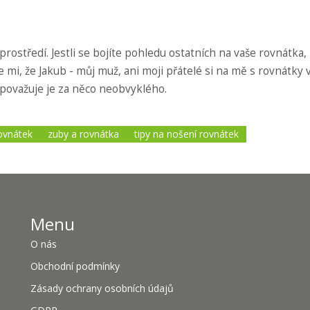
rostředí. Jestli se bojíte pohledu ostatních na vaše rovnátka,
věřte mi, že Jakub - můj muž, ani moji přátelé si na mě s rovnátky
nepovažuje je za něco neobvyklého.
rovnátek
zuby a rovnátka
tipy na nošení rovnátek
Menu
O nás
Obchodní podmínky
Zásady ochrany osobních údajů