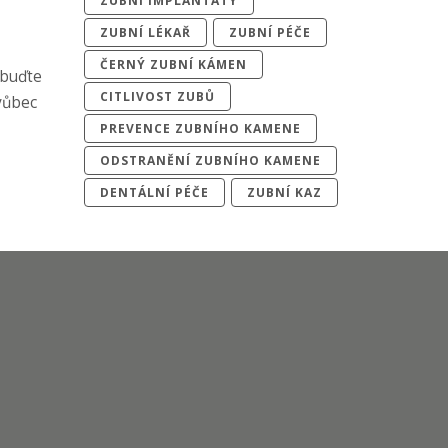
ZUBNÍ IMPLANTÁTY
ZUBNÍ LÉKAŘ
ZUBNÍ PÉČE
ČERNÝ ZUBNÍ KÁMEN
 buďte
CITLIVOST ZUBŮ
 vůbec
PREVENCE ZUBNÍHO KAMENE
ODSTRANĚNÍ ZUBNÍHO KAMENE
DENTÁLNÍ PÉČE
ZUBNÍ KAZ