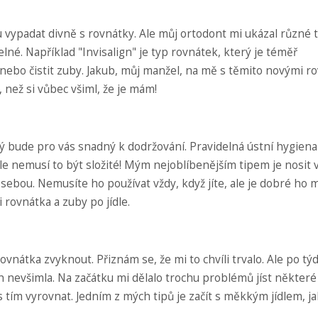
du vypadat divně s rovnátky. Ale můj ortodont mi ukázal různé 
lné. Například "Invisalign" je typ rovnátek, který je téměř
t nebo čistit zuby. Jakub, můj manžel, na mě s těmito novými r
, než si vůbec všiml, že je mám!
ý bude pro vás snadný k dodržování. Pravidelná ústní hygiena 
 Ale nemusí to být složité! Mým nejoblíbenějším tipem je nosit
sebou. Nemusíte ho používat vždy, když jíte, ale je dobré ho m
i rovnátka a zuby po jídle.
rovnátka zvyknout. Přiznám se, že mi to chvíli trvalo. Ale po tý
h nevšimla. Na začátku mi dělalo trochu problémů jíst některé
 s tím vyrovnat. Jedním z mých tipů je začít s měkkým jídlem, ja