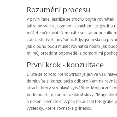
Rozumění procesu
V první řadě, jestliže se trochu bojíte rovnátek
jak si poradit s jakýmkoli strachem, je zjistit o
můžete očekávat. Nemusíte se stát odborníkem 
zub často tvoří nevědění. Když jsem šla na prvn
Jak dlouho budu muset rovnátka nosit? Jak bud
mi můj ortodont odpověděl a pomohl mi pochopi
První krok - konzultace
Držte se tohoto rčení: Strach je jen ve vaší hla
domluvíte si konzultaci s odborníkem na rovná
strach, který si v hlavě vytváříme. Mojí první ko
bude bolet - ortodont uklidnil slovy: "Magdale
a nošení rovnátek". A pak mi ukázal fotografie j
výsledky, které rovnátka přinesou.