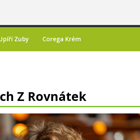
Upíří Zuby
Corega Krém
ach Z Rovnátek