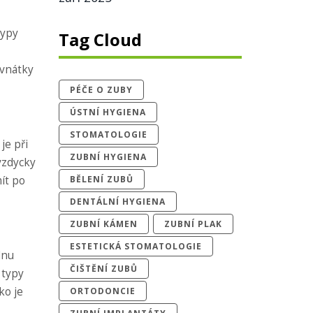
typy
Tag Cloud
ovnátky
PÉČE O ZUBY
ÚSTNÍ HYGIENA
STOMATOLOGIE
je při
ZUBNÍ HYGIENA
 vzdycky
ít po
BĚLENÍ ZUBŮ
DENTÁLNÍ HYGIENA
ZUBNÍ KÁMEN
ZUBNÍ PLAK
ESTETICKÁ STOMATOLOGIE
dnu
ČIŠTĚNÍ ZUBŮ
 typy
ko je
ORTODONCIE