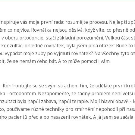
, inspiruje vás moje první rada: rozumějte procesu. Nejlepší zp
 něm co nejvíce. Rovnátka nejsou děsivá, když víte, co přesně od
v oboru ortodoncie, stačí základní porozumění. Velkou část s
í konzultaci ohledně rovnátek, byla jsem plná otázek: Bude to 
ou vypadat moje zuby po vyjmutí rovnátek? Na všechny tyto o
t, že se nemám čeho bát. A to může pomoci i vám.
vě. Konfrontujte se se svým strachem tím, že uděláte první kro
tka - ortodontem. Nezapomeňte, že žádný problém není větší
nzultací byla napůl zábava, napůl terapie. Mojí hlavní obavě - k
nko, používáme různé techniky pro zmírnění nepohodlí při nas
eho pacientů před a po nasazení rovnátek. A já jsem se začala 