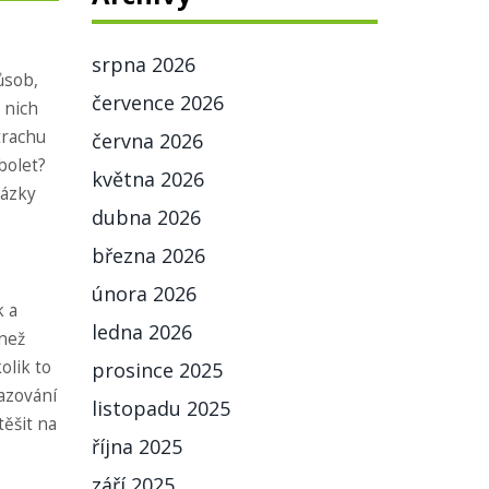
srpna 2026
ůsob,
července 2026
 nich
trachu
června 2026
bolet?
května 2026
tázky
dubna 2026
března 2026
února 2026
k a
ledna 2026
 než
olik to
prosince 2025
azování
listopadu 2025
těšit na
října 2025
září 2025