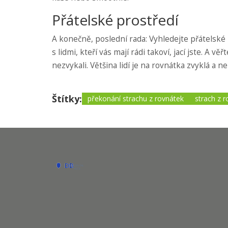
Přátelské prostředí
A konečně, poslední rada: Vyhledejte přátelské p
s lidmi, kteří vás mají rádi takoví, jací jste. A 
nezvykali. Většina lidí je na rovnátka zvyklá a 
Štítky:
překonání strachu z rovnátek
strach z 