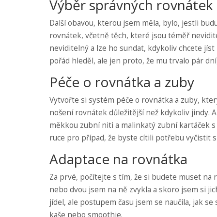
Výběr správných rovnátek
Další obavou, kterou jsem měla, bylo, jestli bu
rovnátek, včetně těch, které jsou téměř nevidite
neviditelný a lze ho sundat, kdykoliv chcete jís
pořád hleděl, ale jen proto, že mu trvalo pár dní
Péče o rovnátka a zuby
Vytvořte si systém péče o rovnátka a zuby, kter
nošení rovnátek důležitější než kdykoliv jindy.
měkkou zubní niti a malinkatý zubní kartáček s 
ruce pro případ, že byste cítili potřebu vyčistit s
Adaptace na rovnátka
Za prvé, počítejte s tím, že si budete muset na 
nebo dvou jsem na ně zvykla a skoro jsem si jic
jídel, ale postupem času jsem se naučila, jak se
kaše nebo smoothie.