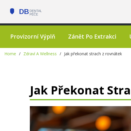
Provizorní Výplň
Zánět Po Extrakci
Home
Zdraví A Wellness
Jak překonat strach z rovnátek
Jak Překonat Str