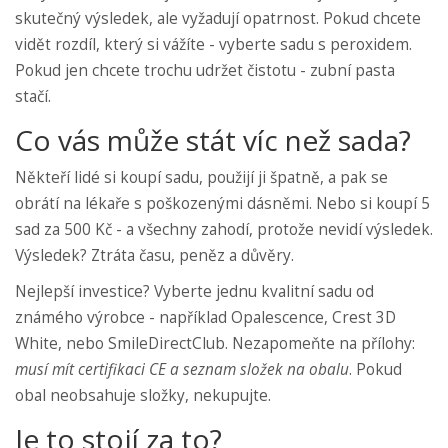
skutečný výsledek, ale vyžadují opatrnost. Pokud chcete
vidět rozdíl, který si vážíte - vyberte sadu s peroxidem.
Pokud jen chcete trochu udržet čistotu - zubní pasta
stačí.
Co vás může stát víc než sada?
Někteří lidé si koupí sadu, použijí ji špatně, a pak se
obrátí na lékaře s poškozenými dásněmi. Nebo si koupí 5
sad za 500 Kč - a všechny zahodí, protože nevidí výsledek.
Výsledek? Ztráta času, peněz a důvěry.
Nejlepší investice? Vyberte jednu kvalitní sadu od
známého výrobce - například Opalescence, Crest 3D
White, nebo SmileDirectClub. Nezapomeňte na přílohy:
musí mít certifikaci CE a seznam složek na obalu
. Pokud
obal neobsahuje složky, nekupujte.
Je to stojí za to?