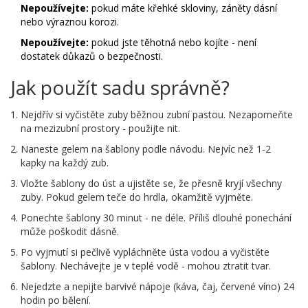
Nepoužívejte:
pokud máte křehké skloviny, záněty dásní
nebo výraznou korozi.
Nepoužívejte:
pokud jste těhotná nebo kojíte - není
dostatek důkazů o bezpečnosti.
Jak použít sadu správně?
Nejdřív si vyčistěte zuby běžnou zubní pastou. Nezapomeňte
na mezizubní prostory - použijte nit.
Naneste gelem na šablony podle návodu. Nejvíc než 1-2
kapky na každý zub.
Vložte šablony do úst a ujistěte se, že přesně kryjí všechny
zuby. Pokud gelem teče do hrdla, okamžitě vyjměte.
Ponechte šablony 30 minut - ne déle. Příliš dlouhé ponechání
může poškodit dásně.
Po vyjmutí si pečlivě vypláchněte ústa vodou a vyčistěte
šablony. Nechávejte je v teplé vodě - mohou ztratit tvar.
Nejedzte a nepijte barvivé nápoje (káva, čaj, červené víno) 24
hodin po bělení.