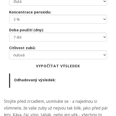
Koncentrace peroxidu:
Doba použití (dny):
Citlivost zubů:
VYPOČÍTAT VÝSLEDEK
Odhadovaný výsledek:
Stojíte před zrcadlem, usmíváte se - a najednou si
všimnete, že vaše zuby už nejsou tak bílé, jako před pár
lety. Káva, čaj, víno, tabák, nebo jen věk - všechno to