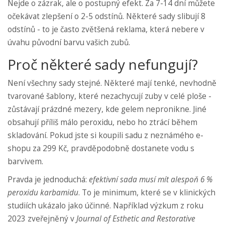
Nejde o zázrak, ale o postupný efekt. Za 7-14 dní můžete
očekávat zlepšení o 2-5 odstínů. Některé sady slibují 8
odstínů - to je často zvětšená reklama, která nebere v
úvahu původní barvu vašich zubů.
Proč některé sady nefungují?
Není všechny sady stejné. Některé mají tenké, nevhodně
tvarované šablony, které nezachycují zuby v celé ploše -
zůstávají prázdné mezery, kde gelem nepronikne. Jiné
obsahují příliš málo peroxidu, nebo ho ztrácí během
skladování. Pokud jste si koupili sadu z neznámého e-
shopu za 299 Kč, pravděpodobně dostanete vodu s
barvivem.
Pravda je jednoduchá:
efektivní sada musí mít alespoň 6 %
peroxidu karbamidu
. To je minimum, které se v klinických
studiích ukázalo jako účinné. Například výzkum z roku
2023 zveřejněný v
Journal of Esthetic and Restorative