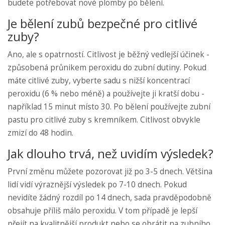
budete potřebovat nové plomby po bělení.
Je bělení zubů bezpečné pro citlivé
zuby?
Ano, ale s opatrností. Citlivost je běžný vedlejší účinek -
způsobená průnikem peroxidu do zubní dutiny. Pokud
máte citlivé zuby, vyberte sadu s nižší koncentrací
peroxidu (6 % nebo méně) a používejte ji kratší dobu -
například 15 minut místo 30. Po bělení používejte zubní
pastu pro citlivé zuby s kremníkem. Citlivost obvykle
zmizí do 48 hodin.
Jak dlouho trvá, než uvidím výsledek?
První změnu můžete pozorovat již po 3-5 dnech. Většina
lidí vidí výraznější výsledek po 7-10 dnech. Pokud
nevidíte žádný rozdíl po 14 dnech, sada pravděpodobně
obsahuje příliš málo peroxidu. V tom případě je lepší
přejít na kvalitnější produkt nebo se obrátit na zubního