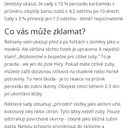
Dentistry
ukázal, že sady s 10 % peroxidu karbamidu v
průměru zlepšily barvu zubů o 4,2 odstínu po 10 dnech.
Sady s 3 % přinesly jen 1,3 odstínu - téměř nepoznatelné.
Co vás může zklamat?
Reklamy vám ukazují před a po fotkách s úsměvy jako u
modelů. Ale většina těchto fotek je upravena. A největší
klam?
„Bezbolestné a bezpečné pro citlivé zuby.“
To je
pravda - ale jen do jisté míry. Pokud máte citlivé zuby,
můžete zažít dočasnou citlivost na studené nebo horké
potraviny. To není škoda - je to reakce na průnik
peroxidu do zubní dutiny. Obvykle zmizí během 2-3 dní
po ukončení léčby.
Některé sady obsahují „přírodní“ složky jako aktivní uhlí,
kokosový olej nebo citrón. Tyto látky
nebělí
zuby. Pouze
odstraňují povrchové skvrny - stejně jako běžná zubní
pasta. Nejsou schopny proniknout do skloviny a