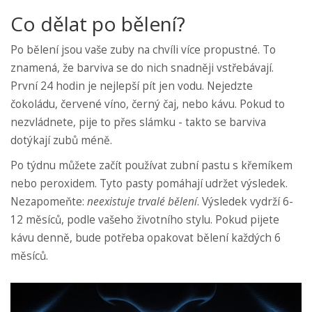
Co dělat po bělení?
Po bělení jsou vaše zuby na chvíli více propustné. To
znamená, že barviva se do nich snadněji vstřebávají.
První 24 hodin je nejlepší pít jen vodu. Nejedzte
čokoládu, červené víno, černý čaj, nebo kávu. Pokud to
nezvládnete, pije to přes slámku - takto se barviva
dotýkají zubů méně.
Po týdnu můžete začít používat zubní pastu s křemíkem
nebo peroxidem. Tyto pasty pomáhají udržet výsledek.
Nezapomeňte:
neexistuje trvalé bělení
. Výsledek vydrží 6-
12 měsíců, podle vašeho životního stylu. Pokud pijete
kávu denně, bude potřeba opakovat bělení každých 6
měsíců.