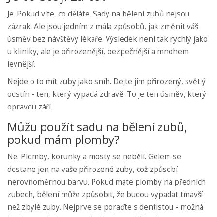
Je. Pokud víte, co děláte. Sady na bělení zubů nejsou
zázrak. Ale jsou jedním z mála způsobů, jak změnit váš
úsměv bez návštěvy lékaře. Výsledek není tak rychlý jako
u kliniky, ale je přirozenější, bezpečnější a mnohem
levnější.
Nejde o to mít zuby jako sníh. Dejte jim přirozený, světlý
odstín - ten, který vypadá zdravě. To je ten úsměv, který
opravdu září.
Můžu použít sadu na bělení zubů,
pokud mám plomby?
Ne. Plomby, korunky a mosty se nebělí. Gelem se
dostane jen na vaše přirozené zuby, což způsobí
nerovnoměrnou barvu. Pokud máte plomby na předních
zubech, bělení může způsobit, že budou vypadat tmavší
než zbylé zuby. Nejprve se poraďte s dentistou - možná