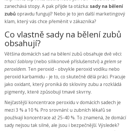
zanechává stopy. A pak přijde ta otázka:
sady na bělení
zubů
opravdu fungují? Nebo je to jen další marketingový
klam, který vás chce přeměnit v zákazníka?
Co vlastně sady na bělení zubů
obsahují?
Většina domácích sad na bělení zubů obsahuje dvě věci:
trhací šablony
(nebo silikonové příslušenství) a
gelem se
peroxidem
. Ten peroxid - obvykle peroxid vodíku nebo
peroxid karbamidu - je to, co skutečně dělá práci. Pracuje
jako oxidant, který proniká do skloviny zubu a rozkládá
pigmenty, které způsobují tmavé skvrny.
Nejčastější koncentrace peroxidu v domácích sadech je
mezi 3 % a 10 %. Pro srovnání: u zubních lékařů se
používají koncentrace až 25-40 %. To znamená, že domácí
sady nejsou tak silné, ale jsou i bezpečnější. Výsledek?