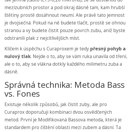
mezizubních prostor a pod okraj dásně tam, kam hrubší
štětiny prostě dosáhnout neumí. Ale právě tato jemnost
je dvojsečná. Pokud na ně budete tlačit, prostě se ohnou
stranou a vy budete čistit pouze povrch zubu, aniž byste
odstranili plak z nejcitlivějších míst.
Klíčem k úspěchu s Curaproxem je tedy
přesný pohyb a
nulový tlak
. Nejde o to, aby se vám ruka unavila od tření,
ale o to, aby se vlákna dotkly každého milimetru zuba a
dásně.
Správná technika: Metoda Bass
vs. Fones
Existuje několik způsobů, jak čistit zuby, ale pro
Curaprox doporučuji kombinaci dvou osvědčených
metod. První je
Modifikovaná Bassova metoda
, která je
standardem pro čištění oblasti mezi zubem a dásní
.
Ta