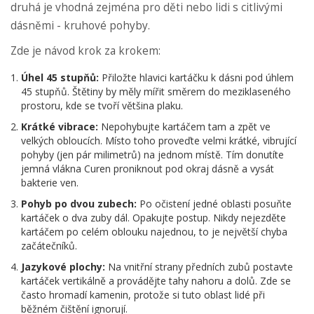
druhá je vhodná zejména pro děti nebo lidi s citlivými
dásněmi - kruhové pohyby.
Zde je návod krok za krokem:
Úhel 45 stupňů:
Přiložte hlavici kartáčku k dásni pod úhlem
45 stupňů. Štětiny by měly mířit směrem do meziklaseného
prostoru, kde se tvoří většina plaku.
Krátké vibrace:
Nepohybujte kartáčem tam a zpět ve
velkých obloucích. Místo toho proveďte velmi krátké, vibrující
pohyby (jen pár milimetrů) na jednom místě. Tím donutíte
jemná vlákna Curen proniknout pod okraj dásně a vysát
bakterie ven.
Pohyb po dvou zubech:
Po očistení jedné oblasti posuňte
kartáček o dva zuby dál. Opakujte postup. Nikdy nejezděte
kartáčem po celém oblouku najednou, to je největší chyba
začátečníků.
Jazykové plochy:
Na vnitřní strany předních zubů postavte
kartáček vertikálně a provádějte tahy nahoru a dolů. Zde se
často hromadí kamenin, protože si tuto oblast lidé při
běžném čištění ignorují.