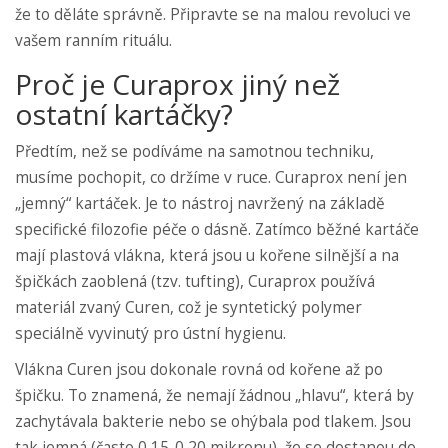
že to děláte správně. Připravte se na malou revoluci ve
vašem ranním rituálu.
Proč je Curaprox jiný než
ostatní kartáčky?
Předtím, než se podíváme na samotnou techniku,
musíme pochopit, co držíme v ruce. Curaprox není jen
„jemný“ kartáček. Je to nástroj navržený na základě
specifické filozofie péče o dásně. Zatímco běžné kartáče
mají plastová vlákna, která jsou u kořene silnější a na
špičkách zaoblená (tzv. tufting), Curaprox používá
materiál zvaný
Curen
, což je
syntetický polymer
speciálně vyvinutý pro ústní hygienu
.
Vlákna Curen jsou dokonale rovná od kořene až po
špičku. To znamená, že nemají žádnou „hlavu“, která by
zachytávala bakterie nebo se ohýbala pod tlakem. Jsou
tak jemná (často 0,15-0,20 mikronu), že se dostanou do