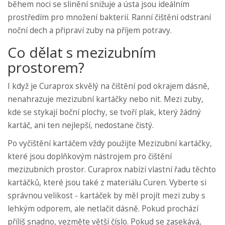
během noci se slinění snižuje a ústa jsou ideálním
prostředím pro množení bakterií. Ranní čištění odstraní
noční dech a připraví zuby na příjem potravy.
Co dělat s mezizubním
prostorem?
I když je Curaprox skvělý na čištění pod okrajem dásně,
nenahrazuje mezizubní kartáčky nebo nit. Mezi zuby,
kde se stykají boční plochy, se tvoří plak, který žádný
kartáč, ani ten nejlepší, nedostane čistý.
Po vyčištění kartáčem vždy použijte
Mezizubní kartáčky
,
které jsou
doplňkovým nástrojem pro čištění
mezizubních prostor
.
Curaprox nabízí vlastní řadu těchto
kartáčků, které jsou také z materiálu Curen. Vyberte si
správnou velikost - kartáček by měl projít mezi zuby s
lehkým odporem, ale netlačit dásně. Pokud prochází
příliš snadno, vezměte větší číslo. Pokud se zasekává,