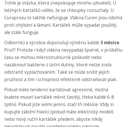
Tohle je otázka, která znepokojuje mnoho uživatelů. U
běžných kartáčků vidíte, že se chloupky rozcuchaly. U
Curaproxu to takhle nefunguje. Vlákna Curen jsou odolná
proti ohýbání a lámaní. Kartáček může vypadat použitý,
ale stále funguje.
Odborníci a výrobce doporučují výměnu každé
3 měsíce
.
Proč? Protože i když vlákna nevypadají špatně, v průběhu
času se mohou mikrostrukturně poškodit nebo
nasáknout bakterie z ústní dutiny, které nelze zcela
odstranit vyplachováním. Také se může snížit jejich
pružnost a tím i schopnost efektivně odstraňovat plak.
Pokud máte tendenci kartáčovat agresivně, možná
budete muset kartáček měnit častěji, třeba každé 6-8
týdnů. Pokud jste velmi jemní, stačí tři měsíce. Vždy si
kupujte záložní hlavici (pokud máte elektrický model)
nebo nový ruční kartáček předem, abyste nikdy
nevydržovali použití opotřebovaného nástroje.