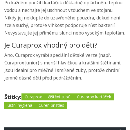
Po každém použití kartáček důkladně opláchněte teplou
vodou a nechajte jej uschnout vzduchem ve stojanu.
Nikdy jej neklopte do uzavřeného pouzdra, dokud není
zcela suchý, protože vlhkost podporuje růst bakterií.
Nevystavujte jej přímému slunci nebo vysokým teplotám.
Je Curaprox vhodný pro děti?
Ano, Curaprox vyrábí speciální dětské verze (např.
Curaprox Junior) s menší hlavičkou a kratšími štětinami.
Jsou ideální pro mléčné i smíšené zuby, protože chrání
jemné dásně dětí před podrážděním.
Štítky:
Curaprox
čištění zubů
Curaprox kartáček
ústní hygiena
Curen bristles