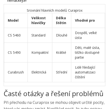
nemačkejte!
Srovnání hlavních modelů Curaprox
Velikost
Délka
Model
Vhodné pro
hlavičky
štětin
Dospělí, velké
CS 5460
Standard
Dlouhé
ústa
Děti, malé ústa,
CS 5490
Kompaktní
Krátké
těžko dostupné
partie
Lidé hledající
Curabrush
Elektrická
Střední
automatizaci
čištění
Časté otázky a řešení problémů
Při přechodu na Curaprox se mohou objevit určité pocity,
které vás mohou zmást. Například pocit, že zuby nejsou