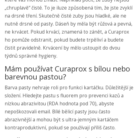
„chruplavě“ čisté. To je iluze způsobená tím, že jste zvyklí
na drsné tření. Skutečně čisté zuby jsou hladké, ale ne
nutně drsné od pasty. Dáseň by měla být růžová a pevná,
ne krvácet. Pokud krvácí, znamená to zánět, a Curaprox
ho pomůže odstranit, pokud budete trpěliví a budete
čistit pravidelně. Krvácení by mělo ustoupit do dvou
týdnů správné hygieny.
Mám používat Curaprox s bílou nebo
barevnou pastou?
Barva pasty nehraje roli pro funkci kartáčku. Důležitější je
složení. Hledejte pastu s fluorem pro prevenci kazů a
nízkou abrazivitou (RDA hodnota pod 70), abyste
nepoškozovali email. Bílé bělicí pasty jsou často
abrazivnější a mohou být s ultra-jemným kartáčem
kontraproduktivní, pokud se používají příliš často.