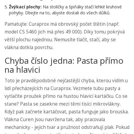
Žvýkací plochy:
Na stoličky a špiňáky stačí lehké kruhové
pohyby. Dbejte na to, abyste dostali do všech důlků.
Pamatujte: Curaprox má obrovský počet štětin (např.
model CS 5460 jich má přes 49 000). Díky tomu pokrývá
větší plochu najednou. Nemusíte tlačit, stačí, aby se
vlákna dotkla povrchu.
Chyba číslo jedna: Pasta přímo
na hlavici
Toto je pravděpodobně nejčastější chyba, kterou vidím u
lidí přecházejících na Curaprox. Vezmete tubu pasty a
vytlačíte proužek přímo na hustou hlavici kartáčku. Co se
stane? Pasta se zasekne mezi těmi tisíci mikrovlákny.
Když pak začnete kartáčovat, pasta funguje jako brouska.
Vlákna Curen jsou navržena tak, aby pracovala
mechanicky - jejich tvar a pružnost odstraňují plak. Pokud