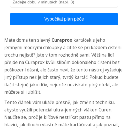
Vypočítat plán péče
Máte doma ten slavný
Curaprox
kartáček s jeho
jemnými modrými chloupky a cítíte se při každém čištění
trochu nejistě? Jste v tom rozhodně sami. Většina lidí
přejde na Curaprox kvůli slibům dokonalého čištění bez
poškození dásní, ale často neví, že tento nástroj vyžaduje
jiný přístup než jejich starý, tvrdý kartáč. Pokud budete
tlačit stejně jako dřív, nejenže nezískáte plný efekt, ale
můžete si i ublížit.
Tento článek vám ukáže přesně, jak změnit techniku,
abyste využili potenciál ultra-jemných vláken Curen.
Naučíte se, proč je klíčové nestříkat pastu přímo na
hlavici, jak dlouho vlastně máte kartáčovat a jak poznat,