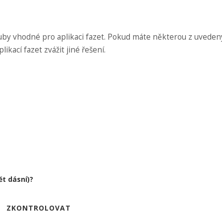
 zuby vhodné pro aplikaci fazet. Pokud máte některou z uvede
kací fazet zvážit jiné řešení.
ět dásní)?
ZKONTROLOVAT