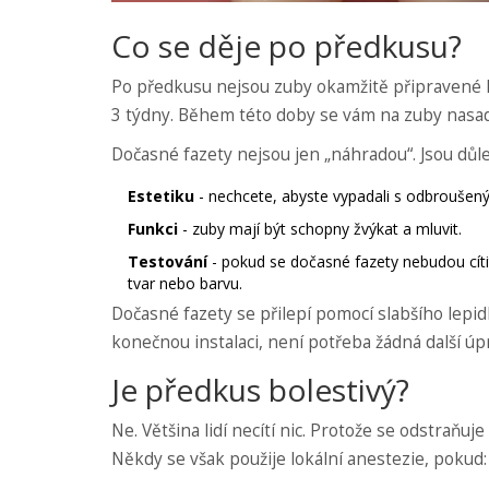
Co se děje po předkusu?
Po předkusu nejsou zuby okamžitě připravené k
3 týdny. Během této doby se vám na zuby nasa
Dočasné fazety nejsou jen „náhradou“. Jsou důle
Estetiku
- nechcete, abyste vypadali s odbroušený
Funkci
- zuby mají být schopny žvýkat a mluvit.
Testování
- pokud se dočasné fazety nebudou cítit
tvar nebo barvu.
Dočasné fazety se přilepí pomocí slabšího lepid
konečnou instalaci, není potřeba žádná další úpr
Je předkus bolestivý?
Ne. Většina lidí necítí nic. Protože se odstraňu
Někdy se však použije lokální anestezie, pokud: