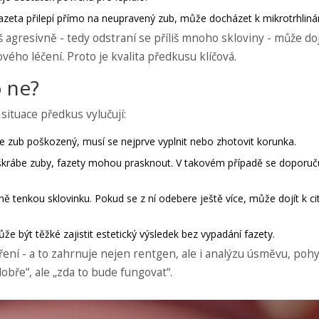
e fazeta přilepí přímo na neupravený zub, může docházet k mikrotrhlin
 agresivně - tedy odstraní se příliš mnoho skloviny - může doj
ého léčení. Proto je kvalita předkusu klíčová.
 ne?
situace předkus vylučují:
e zub poškozený, musí se nejprve vyplnit nebo zhotovit korunka.
škrábe zuby, fazety mohou prasknout. V takovém případě se doporuč
ě tenkou sklovinku. Pokud se z ní odebere ještě více, může dojít k cit
ůže být těžké zajistit estetický výsledek bez vypadání fazety.
ení - a to zahrnuje nejen rentgen, ale i analýzu úsměvu, poh
dobře“, ale „zda to bude fungovat“.