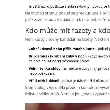
Je větší riziko poškození zubní skloviny - pokud s
Na druhou stranu, pokud se předkus udělá příliš
poškození zubu a v budoucnu k nutnosti kořenov
Kdo může mít fazety a kdo
Není každý vhodný kandidát na fazety. Některé 
Zubní kávová nebo příliš mnoho karie
- pokud j
Bruxismus (škrábaní zuby v noci)
- když někdo 
nejprve použít noční ochrannou štětce.
Velmi tenká sklovina
- některé zuby mají přirozen
nebo poškození.
Příliš nízké dásně
- pokud je dásně příliš nízko, m
Stomatolog vždy udělá předem kompletní vyšetř
čelisti a výšky zubů. Není to jen „zda to vypadá 