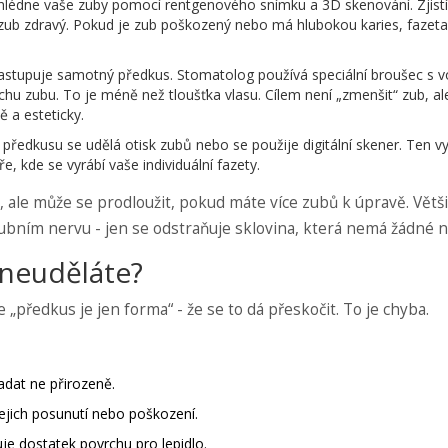
hlédne vaše zuby pomocí rentgenového snímku a 3D skenování. Zjistí,
je zub zdravý. Pokud je zub poškozený nebo má hlubokou karies, fazeta
astupuje samotný předkus. Stomatolog používá speciální broušec s 
hu zubu. To je méně než tloušťka vlasu. Cílem není „zmenšit“ zub, al
ě a esteticky.
 předkusu se udělá otisk zubů nebo se použije digitální skener. Ten vy
, kde se vyrábí vaše individuální fazety.
, ale může se prodloužit, pokud máte více zubů k úpravě. Většin
zubním nervu - jen se odstraňuje sklovina, která nemá žádné n
 neuděláte?
e „předkus je jen forma“ - že se to dá přeskočit. To je chyba.
adat ne přirozeně.
ejich posunutí nebo poškození.
je dostatek povrchu pro lepidlo.