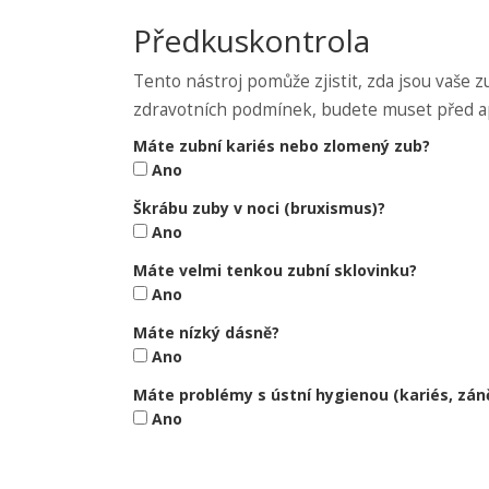
Předkuskontrola
Tento nástroj pomůže zjistit, zda jsou vaše
zdravotních podmínek, budete muset před apli
Máte zubní kariés nebo zlomený zub?
Ano
Škrábu zuby v noci (bruxismus)?
Ano
Máte velmi tenkou zubní sklovinku?
Ano
Máte nízký dásně?
Ano
Máte problémy s ústní hygienou (kariés, zán
Ano