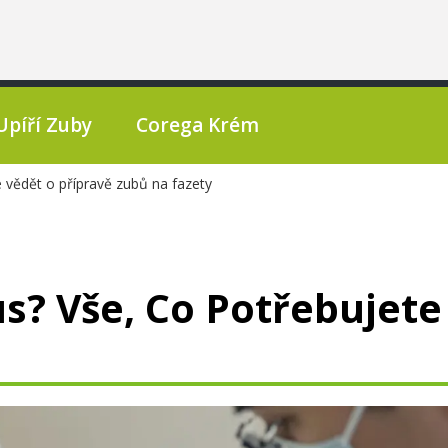
Upíří Zuby
Corega Krém
e vědět o přípravě zubů na fazety
s? Vše, Co Potřebujete