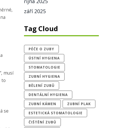
října 2025
měrné,
září 2025
 na
Tag Cloud
PÉČE O ZUBY
la
ÚSTNÍ HYGIENA
STOMATOLOGIE
“, musí
ZUBNÍ HYGIENA
 to
BĚLENÍ ZUBŮ
DENTÁLNÍ HYGIENA
ZUBNÍ KÁMEN
ZUBNÍ PLAK
rá se
ESTETICKÁ STOMATOLOGIE
ČIŠTĚNÍ ZUBŮ