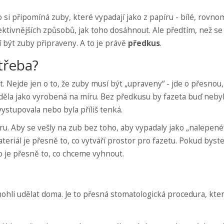
si připomíná zuby, které vypadají jako z papíru - bílé, rovno
ektivnějších způsobů, jak toho dosáhnout. Ale předtím, než se
 být zuby připraveny. A to je právě
předkus
.
třeba?
et. Nejde jen o to, že zuby musí být „upraveny“ - jde o přesnou,
děla jako vyrobená na míru. Bez předkusu by fazeta buď neby
vystupovala nebo byla příliš tenká.
tru. Aby se vešly na zub bez toho, aby vypadaly jako „nalepené
riál je přesně to, co vytváří prostor pro fazetu. Pokud byste
to je přesně to, co chceme vyhnout.
hli udělat doma. Je to přesná stomatologická procedura, kte