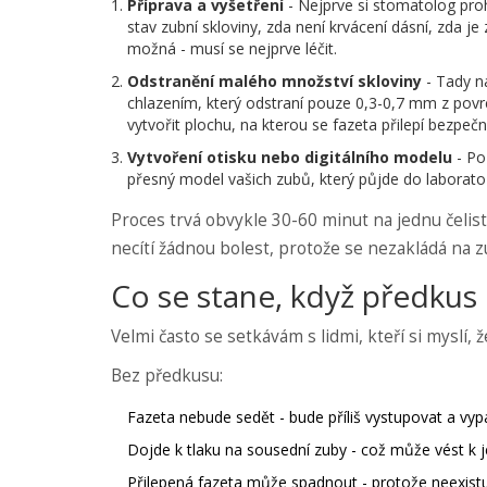
Příprava a vyšetření
- Nejprve si stomatolog pro
stav zubní skloviny, zda není krvácení dásní, zda 
možná - musí se nejprve léčit.
Odstranění malého množství skloviny
- Tady n
chlazením, který odstraní pouze 0,3-0,7 mm z povrc
vytvořit plochu, na kterou se fazeta přilepí bezpečn
Vytvoření otisku nebo digitálního modelu
- Po
přesný model vašich zubů, který půjde do laboratoře
Proces trvá obvykle 30-60 minut na jednu čelist
necítí žádnou bolest, protože se nezakládá na 
Co se stane, když předkus
Velmi často se setkávám s lidmi, kteří si myslí, ž
Bez předkusu:
Fazeta nebude sedět - bude příliš vystupovat a vyp
Dojde k tlaku na sousední zuby - což může vést k j
Přilepená fazeta může spadnout - protože neexistu