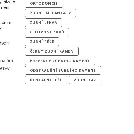
 jaký je
ORTODONCIE
 není
ZUBNÍ IMPLANTÁTY
vodním
ZUBNÍ LÉKAŘ
e
CITLIVOST ZUBŮ
ZUBNÍ PÉČE
tvoří
ČERNÝ ZUBNÍ KÁMEN
a lidí
PREVENCE ZUBNÍHO KAMENE
ervy.
ODSTRANĚNÍ ZUBNÍHO KAMENE
DENTÁLNÍ PÉČE
ZUBNÍ KAZ