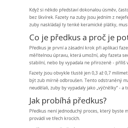
Když si někdo představí dokonalou úsměv, často 
bez škvírek. Fazety na zuby jsou jedním z nejef
zuby naskládají ty tenké keramické plátky, musí
Co je předkus a proč je po
Předkus je první a zásadní krok při aplikaci faz
měřitelnou úpravu, která umožní, aby fazeta se
stabilní, nebo by vypadala ne přirozeně - příliš 
Fazety jsou obvykle tlusté jen 0,3 až 0,7 milime
být zub mírně odbroušen. Tento odstraněný mate
neudělali, zuby by vypadaly jako „výčnělky“ - a 
Jak probíhá předkus?
Předkus není jednoduchý proces, který byste mo
provádí ve třech krocích.