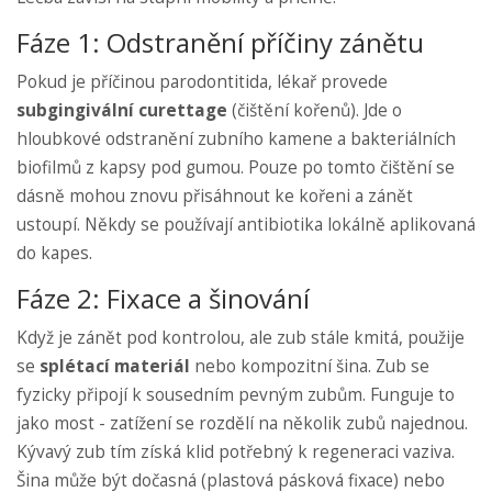
Fáze 1: Odstranění příčiny zánětu
Pokud je příčinou parodontitida, lékař provede
subgingivální curettage
(čištění kořenů). Jde o
hloubkové odstranění zubního kamene a bakteriálních
biofilmů z kapsy pod gumou. Pouze po tomto čištění se
dásně mohou znovu přisáhnout ke kořeni a zánět
ustoupí. Někdy se používají antibiotika lokálně aplikovaná
do kapes.
Fáze 2: Fixace a šinování
Když je zánět pod kontrolou, ale zub stále kmitá, použije
se
splétací materiál
nebo
kompozitní šina
. Zub se
fyzicky připojí k sousedním pevným zubům. Funguje to
jako most - zatížení se rozdělí na několik zubů najednou.
Kývavý zub tím získá klid potřebný k regeneraci vaziva.
Šina může být dočasná (plastová pásková fixace) nebo