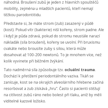
náhodná. Broušení zubů je jeden z hlavních spouštěčů
mobility, zejména u mladších pacientů, kteří nemají
těžkou parodontitidu.
Představte si, že máte strom (zub) zasazený v půdě
(kost). Pokud vítr (bakterie) niší kořeny, strom padne. Ale
i když je půda zdravá, pokud do stromu neustále narazí
náklaďák (síla broušení), kořeny se uvolní. Při bruxismu
cvakáte nebo brousíte zuby s silou, která může
dosahovat až 100-200 newtonů. To je mnohem více, než
kolik vyvinete při běžném žvýkání.
Tato nadměrná síla způsobuje tzv.
ocluální trauma
.
Dochází k přetížení periodontálního vaziva. Tkáň se
zanícuje, kost se na okrajích alveolárního hřebene začíná
resorbovat a zub získává „hru". Často si pacienti stěžují
na citlivost zubů ráno nebo bolest při tlaku, aniž by měli
viditelné kazové ložisko.