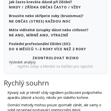
Jak často kreváte dásně při čištění?
NIKDY / ZŘÍDKA
OBČAS
ČASTO / VŽDY
Brousíte nebo skřípete zuby (bruxismus)?
NE
OBČAS (STRES)
KAŽDOU NOC
Máte viditelné ústupky dásní nebo citlivost?
NE
ANO, MÍRNĚ
ANO, VÝRAZNĚ
Poslední profesionální čištění (SIC):
DO 6 MĚSÍCŮ
1–2 ROKY
VÍCE NEŽ 2 ROKY
ZKONTROLOVAT RIZIKO
Výsledek analýzy
Vyplňte údaje a klikněte na tlačítko pro výpočet.
Rychlý souhrn
Kývavý zub je téměř vždy signálem poškození podpořného
aparátu (dásně a kosti), nikoliv jen slabého kořene.
Domácí metody mohou pouze zpomalit zánět, ale samy o
sobě nezastaví postupující onemocnění dásní.