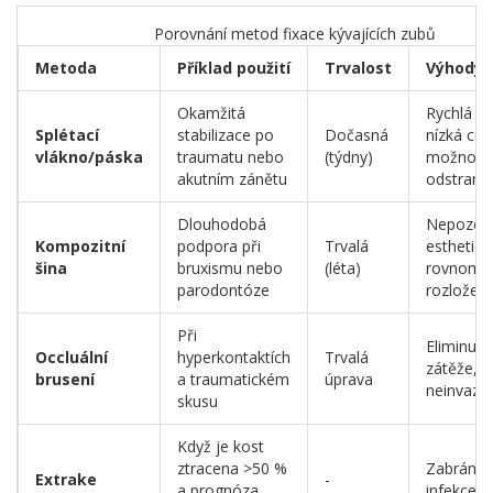
Porovnání metod fixace kývajících zubů
Metoda
Příklad použití
Trvalost
Výhody
Okamžitá
Rychlá ap
Splétací
stabilizace po
Dočasná
nízká cen
vlákno/páska
traumatu nebo
(týdny)
možnost
akutním zánětu
odstraně
Dlouhodobá
Nepozoro
Kompozitní
podpora při
Trvalá
esthetick
šina
bruxismu nebo
(léta)
rovnomě
parodontóze
rozložení 
Při
Eliminuje
Occluální
hyperkontaktích
Trvalá
zátěže,
brusení
a traumatickém
úprava
neinvaziv
skusu
Když je kost
ztracena >50 %
Zabrání š
Extrake
-
a prognóza
infekce d