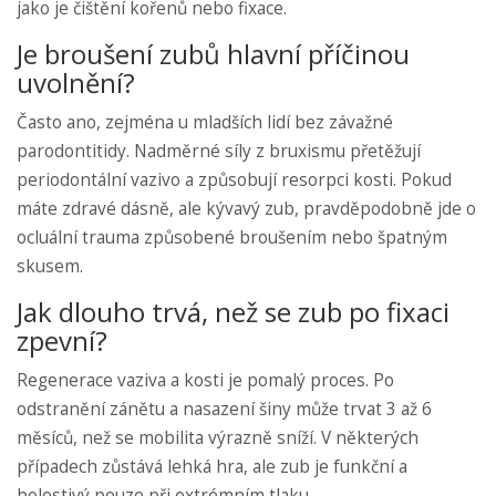
jako je čištění kořenů nebo fixace.
Je broušení zubů hlavní příčinou
uvolnění?
Často ano, zejména u mladších lidí bez závažné
parodontitidy. Nadměrné síly z bruxismu přetěžují
periodontální vazivo a způsobují resorpci kosti. Pokud
máte zdravé dásně, ale kývavý zub, pravděpodobně jde o
ocluální trauma způsobené broušením nebo špatným
skusem.
Jak dlouho trvá, než se zub po fixaci
zpevní?
Regenerace vaziva a kosti je pomalý proces. Po
odstranění zánětu a nasazení šiny může trvat 3 až 6
měsíců, než se mobilita výrazně sníží. V některých
případech zůstává lehká hra, ale zub je funkční a
bolestivý pouze při extrémním tlaku.