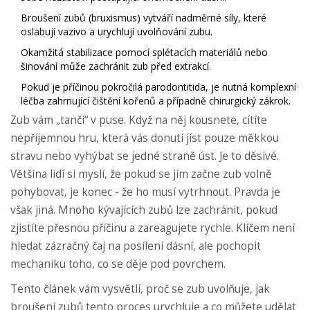
Broušení zubů (bruxismus) vytváří nadměrné síly, které
oslabují vazivo a urychlují uvolňování zubu.
Okamžitá stabilizace pomocí splétacích materiálů nebo
šinování může zachránit zub před extrakcí.
Pokud je příčinou pokročilá parodontitida, je nutná komplexní
léčba zahrnující čištění kořenů a případně chirurgický zákrok.
Zub vám „tančí“ v puse. Když na něj kousnete, cítíte
nepříjemnou hru, která vás donutí jíst pouze měkkou
stravu nebo vyhýbat se jedné straně úst. Je to děsivé.
Většina lidí si myslí, že pokud se jim začne zub volně
pohybovat, je konec - že ho musí vytrhnout. Pravda je
však jiná. Mnoho kývajících zubů lze zachránit, pokud
zjistíte přesnou příčinu a zareagujete rychle. Klíčem není
hledat zázračný čaj na posílení dásní, ale pochopit
mechaniku toho, co se děje pod povrchem.
Tento článek vám vysvětlí, proč se zub uvolňuje, jak
broušení zubů tento proces urychluje a co můžete udělat