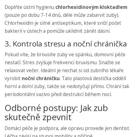
Doplňte ústní hygienu
chlorhexidinovým kloktadlem
(pouze po dobu 7-14 dnů, déle může zabarvit zuby).
Chlorhexidin je silné antiseptikum, které sníží počet
bakterií v ústech a pomůže uklidnit zánět dásní.
3. Kontrola stresu a noční chránička
Pokud víte, že brousíte zuby ve spánku, domovní péče
nestačí. Stres zvyšuje frekvenci bruxismu. Snažte se
relaxovat večer. Ideální je nechat si od zubního lékaře
vyrobit
noční chráničku
. Tato plastová destička oddělí
horní a dolní zuby, takže se nedotyčují přímo. Chrání tak
periodontální vazivo před destrukcí během noci.
Odborné postupy: Jak zub
skutečně zpevnit
Domácí péče je podpora, ale opravu provede jen dentist.
Léčba závisí na stupni mobility a příčině.