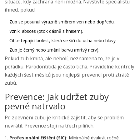
situace, kdy zachrana není možná. Navštivte specialistu
ihned, pokud:
Zub se posunul výrazně směrem ven nebo dopředu.
Vznikl absces (otok dásně s hnisem).
Cítíte tepající bolest, která se šíří do ucha nebo hlavy.
Zub je černý nebo změnil barvu (mrtvý nerv).
Pokud zub kmitá, ale nebolí, neznamená to, že je v
pořádku. Parodontitida je často tichá. Pravidelné kontroly
každých šest měsíců jsou nejlepší prevencí proti ztrátě
zubů.
Prevence: Jak udržet zuby
pevné natrvalo
Po zpevnění zubu je kritické zajistit, aby se problém
nevrátil. Prevence stojí na třech pilířích:
Profesionální čištění (SIC):
Minimálně dvakrát ročně.