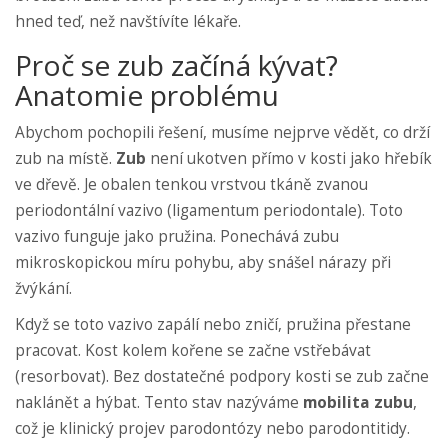
hned teď, než navštívíte lékaře.
Proč se zub začíná kývat?
Anatomie problému
Abychom pochopili řešení, musíme nejprve vědět, co drží
zub na místě.
Zub
není ukotven přímo v kosti jako hřebík
ve dřevě. Je obalen tenkou vrstvou tkáně zvanou
periodontální vazivo (ligamentum periodontale)
. Toto
vazivo funguje jako pružina. Ponechává zubu
mikroskopickou míru pohybu, aby snášel nárazy při
žvýkání.
Když se toto vazivo zapálí nebo zničí, pružina přestane
pracovat. Kost kolem kořene se začne vstřebávat
(resorbovat). Bez dostatečné podpory kosti se zub začne
naklánět a hýbat. Tento stav nazýváme
mobilita zubu
,
což je klinický projev
parodontózy nebo parodontitidy
.