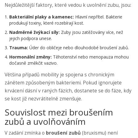
Nejdůležitější faktory, které vedou k uvolnění zubu, jsou:
Bakteriální plaky a kamenec:
Hlavní nepřítel. Bakterie
produkují toxiny, které rozebírají kost.
Nadměrné žvýkací síly:
Zuby jsou zatěžovány více, než
jejich podpora unese.
Trauma:
Úder do obličeje nebo dlouhodobé broušení zubů.
Hormonální změny:
Těhotenství nebo menopauza mohou
dočasně změkčit vazivo.
Většina případů mobility je spojena s chronickým
zánětem způsobeným bakteriemi. Pokud ignorujete
krvácení dásní v raných fázích, dostanete se do fáze, kdy
se kost již nezvrátitelně zmenšuje.
Souvislost mezi broušením
zubů a uvolňováním
V zadání zmínka o
broušení zubů
(bruxismu) není