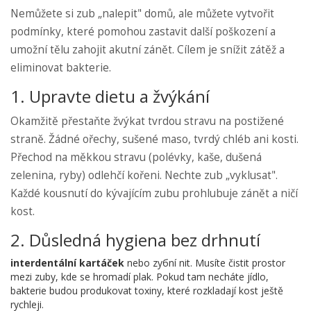
Nemůžete si zub „nalepit" domů, ale můžete vytvořit
podmínky, které pomohou zastavit další poškození a
umožní tělu zahojit akutní zánět. Cílem je snížit zátěž a
eliminovat bakterie.
1. Upravte dietu a žvýkání
Okamžitě přestaňte žvýkat tvrdou stravu na postižené
straně. Žádné ořechy, sušené maso, tvrdý chléb ani kosti.
Přechod na měkkou stravu (polévky, kaše, dušená
zelenina, ryby) odlehčí kořeni. Nechte zub „vyklusat".
Každé kousnutí do kývajícím zubu prohlubuje zánět a ničí
kost.
2. Důsledná hygiena bez drhnutí
interdentální kartáček
nebo
zубní nit
. Musíte čistit prostor
mezi zuby, kde se hromadí plak. Pokud tam necháte jídlo,
bakterie budou produkovat toxiny, které rozkladají kost ještě
rychleji.