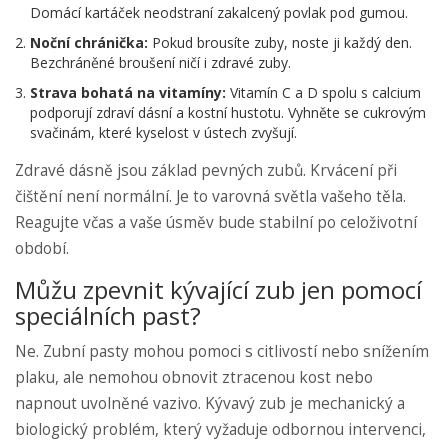
Domácí kartáček neodstraní zakalcený povlak pod gumou.
Noční chránička:
Pokud brousíte zuby, noste ji každý den.
Bezchráněné broušení ničí i zdravé zuby.
Strava bohatá na vitamíny:
Vitamín C a D spolu s calcium
podporují zdraví dásní a kostní hustotu. Vyhněte se cukrovým
svačinám, které kyselost v ústech zvyšují.
Zdravé dásně jsou základ pevných zubů. Krvácení při
čištění není normální. Je to varovná světla vašeho těla.
Reagujte včas a vaše úsměv bude stabilní po celoživotní
období.
Můžu zpevnit kývající zub jen pomocí
speciálních past?
Ne. Zubní pasty mohou pomoci s citlivostí nebo snížením
plaku, ale nemohou obnovit ztracenou kost nebo
napnout uvolněné vazivo. Kývavý zub je mechanický a
biologický problém, který vyžaduje odbornou intervenci,