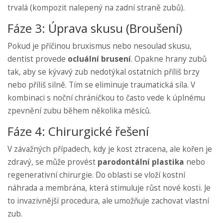
trvalá (kompozit nalepený na zadní straně zubů).
Fáze 3: Úprava skusu (Broušení)
Pokud je příčinou bruxismus nebo nesoulad skusu,
dentist provede
ocluální brusení
. Opakne hrany zubů
tak, aby se kývavý zub nedotýkal ostatních příliš brzy
nebo příliš silně. Tím se eliminuje traumatická síla. V
kombinaci s noční chráničkou to často vede k úplnému
zpevnění zubu během několika měsíců.
Fáze 4: Chirurgické řešení
V závažných případech, kdy je kost ztracena, ale kořen je
zdravý, se může provést
parodontální plastika
nebo
regenerativní chirurgie
. Do oblasti se vloží kostní
náhrada a membrána, která stimuluje růst nové kosti. Je
to invazivnější procedura, ale umožňuje zachovat vlastní
zub.