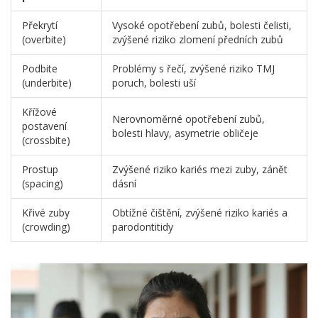
Překrytí
Vysoké opotřebení zubů, bolesti čelisti,
(overbite)
zvýšené riziko zlomení předních zubů
Podbite
Problémy s řečí, zvýšené riziko TMJ
(underbite)
poruch, bolesti uší
Křížové
Nerovnoměrné opotřebení zubů,
postavení
bolesti hlavy, asymetrie obličeje
(crossbite)
Prostup
Zvýšené riziko kariés mezi zuby, zánět
(spacing)
dásní
Křivé zuby
Obtížné čištění, zvýšené riziko kariés a
(crowding)
parodontitidy