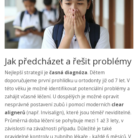
Jak předcházet a řešit problémy
Nejlepší strategií je
časná diagnóza
. Dětem
doporučujeme první prohlídku u ortodonty již od 7 let. V
této věku je možné identifikovat potenciální problémy a
zahájit včasné léčení. U dospělých je možné opravit
nesprávné postavení zubů i pomocí moderních
clear
alignerů
(např. Invisalign), které jsou téměř neviditelné.
Průměrná doba léčení se pohybuje mezi 1 až 3 lety, v
závislosti na závažnosti případu. Důležité je také
pravidelné kontroly u zubního lékaře - každé 6 měsíců. V