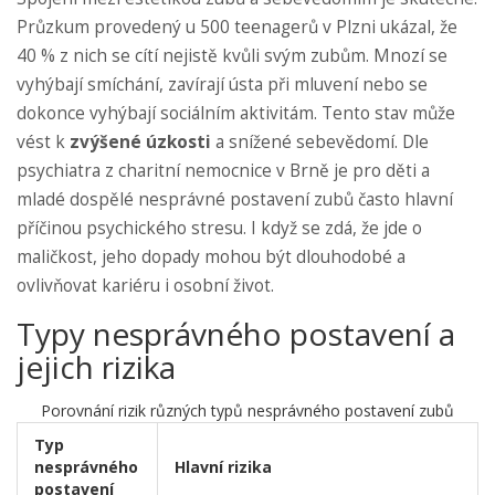
Průzkum provedený u 500 teenagerů v Plzni ukázal, že
40 % z nich se cítí nejistě kvůli svým zubům. Mnozí se
vyhýbají smíchání, zavírají ústa při mluvení nebo se
dokonce vyhýbají sociálním aktivitám. Tento stav může
vést k
zvýšené úzkosti
a snížené sebevědomí. Dle
psychiatra z charitní nemocnice v Brně je pro děti a
mladé dospělé nesprávné postavení zubů často hlavní
příčinou psychického stresu. I když se zdá, že jde o
maličkost, jeho dopady mohou být dlouhodobé a
ovlivňovat kariéru i osobní život.
Typy nesprávného postavení a
jejich rizika
Porovnání rizik různých typů nesprávného postavení zubů
Typ
nesprávného
Hlavní rizika
postavení