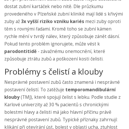
dostat zubní kartáček nebo nitě. Dle průzkumu
provedeného v Plzeňské zubní klinikě mají lidé s křivými
zuby až
3x vyšší riziko vzniku kariés
mezi zuby oproti
těm s rovnými řadami. Kromě toho se zubní kámen
rychle mění v tvrdý nálev, který způsobuje zánět dásní.
Pokud tento problém ignorujete, může vést k
parodontitidě
- závažnému onemocnění, které
způsobuje ztrátu zubů a poškození kosti čelisti.
Problémy s čelistí a klouby
Nesprávné postavení zubů často znamená i nesprávné
postavení čelistí. To zatěžuje
temporomandibulární
klouby
(TMJ), které spojují čelist s lebku. Podle studie z
Karlové univerzity až 30 % pacientů s chronickými
bolestmi hlavy a čelisti má jako hlavní příčinu právě
nesprávné postavení zubů. Typické příznaky zahrnují:
klikání při otevírání úst, bolest v oblasti ucha, ztuhlost