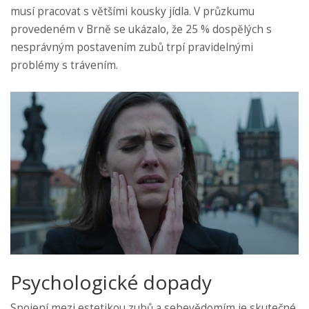
musí pracovat s většími kousky jídla. V průzkumu
provedeném v Brně se ukázalo, že 25 % dospělých s
nesprávným postavením zubů trpí pravidelnými
problémy s trávením.
Psychologické dopady
Spojení mezi estetikou zubů a sebevědomím je skutečné.