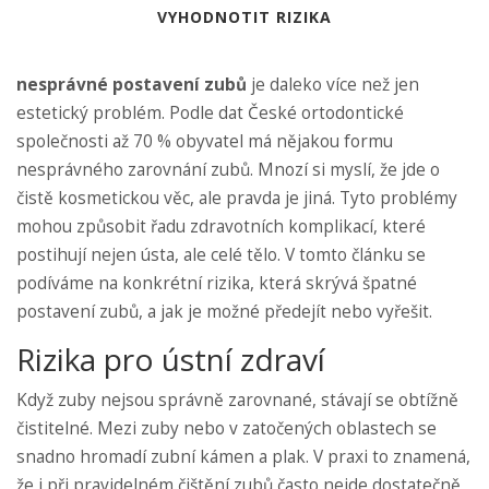
VYHODNOTIT RIZIKA
nesprávné postavení zubů
je daleko více než jen
estetický problém. Podle dat České ortodontické
společnosti až 70 % obyvatel má nějakou formu
nesprávného zarovnání zubů. Mnozí si myslí, že jde o
čistě kosmetickou věc, ale pravda je jiná. Tyto problémy
mohou způsobit řadu zdravotních komplikací, které
postihují nejen ústa, ale celé tělo. V tomto článku se
podíváme na konkrétní rizika, která skrývá špatné
postavení zubů, a jak je možné předejít nebo vyřešit.
Rizika pro ústní zdraví
Když zuby nejsou správně zarovnané, stávají se obtížně
čistitelné. Mezi zuby nebo v zatočených oblastech se
snadno hromadí zubní kámen a plak. V praxi to znamená,
že i při pravidelném čištění zubů často nejde dostatečně