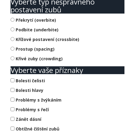
Vyberte typ nesprávného
postavení zubů
Překrytí (overbite)
Podbite (underbite)
Křížové postavení (crossbite)
Prostup (spacing)
Křivé zuby (crowding)
Vyberte vaše příznaky
Bolesti čelisti
Bolesti hlavy
Problémy s žvýkáním
Problémy s řečí
Zánět dásní
Obtížné čištění zubů