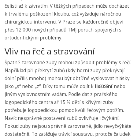
čelisti až k závratím. V těžkých případech může docházet
k trvalému poškození kloubu, což vyžaduje náročnou
chirurgickou intervenci. V Praze se každoročně objeví
přes 12 000 nových případů TMJ poruch spojených s
ortodontickými problémy.
Vliv na řeč a stravování
Špatně zarovnané zuby mohou způsobit problémy s řečí.
Například při překrytí zubů (kdy horní zuby překrývají
dolní příliš mnoho) mohou být obtížné vyslovovat hlásky
jako „s“ nebo „z“. Díky tomu může dojít k
lisštění
nebo
jiným výslovnostním vadám. Podle dat z pražského
logopedického centra až 15 % dětí s křivými zuby
potřebuje logopedickou pomoc kvůli řečovým potížím.
Navíc nesprávné postavení zubů ovlivňuje i žvýkání.
Pokud zuby nejsou správně zarovnané, jídlo nevyžvýkáte
dostatečně. To zatěžuje trávicí soustavu, protože žaludek