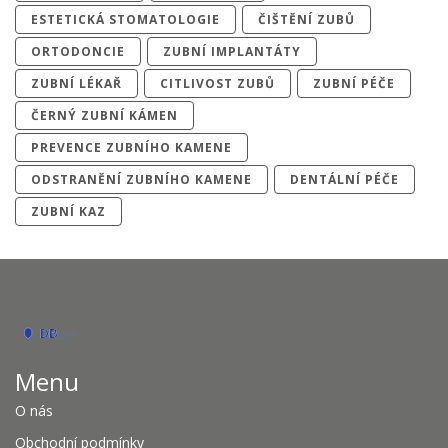
ESTETICKÁ STOMATOLOGIE
ČIŠTĚNÍ ZUBŮ
ORTODONCIE
ZUBNÍ IMPLANTÁTY
ZUBNÍ LÉKAŘ
CITLIVOST ZUBŮ
ZUBNÍ PÉČE
ČERNÝ ZUBNÍ KÁMEN
PREVENCE ZUBNÍHO KAMENE
ODSTRANĚNÍ ZUBNÍHO KAMENE
DENTÁLNÍ PÉČE
ZUBNÍ KAZ
Menu
O nás
Obchodní podmínky