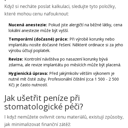
Když si necháte poslat kalkulaci, sledujte tyto položky,
které mohou cenu nafouknout:
Nucená anestezie:
Pokud jste alergičtí na běžné látky, cena
lokální anestezie může být vyšší.
Temporární (dočasné) práce:
Při výrobě korunky nebo
implantátu nosíte dočasné řešení. Některé ordinace si za jeho
výrobu účtují poplatek.
Revize:
Kontrolní návštěva po nasazení korunky bývá
zdarma, ale revize implantátu po měsících může být placená.
Hygienická úprava:
Před jakýmkoliv větším výkonem je
nutné mít čisté zuby. Profesionální čištění (cca 1 500 - 2 500
Kč) je často nutností.
Jak ušetřit peníze při
stomatologické péči?
I když nemůžete ovlivnit cenu materiálů, existují způsoby,
jak minimalizovat finanční zátěž: