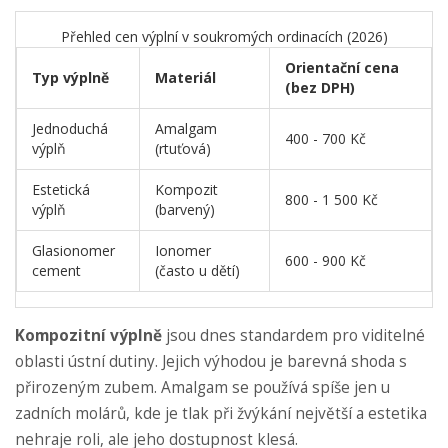
Přehled cen výplní v soukromých ordinacích (2026)
Orientační cena
Typ výplně
Materiál
(bez DPH)
Jednoduchá
Amalgam
400 - 700 Kč
výplň
(rtuťová)
Estetická
Kompozit
800 - 1 500 Kč
výplň
(barvený)
Glasionomer
Ionomer
600 - 900 Kč
cement
(často u dětí)
Kompozitní výplně
jsou dnes standardem pro viditelné
oblasti ústní dutiny. Jejich výhodou je barevná shoda s
přirozeným zubem. Amalgam se používá spíše jen u
zadních molárů, kde je tlak při žvýkání největší a estetika
nehraje roli, ale jeho dostupnost klesá.