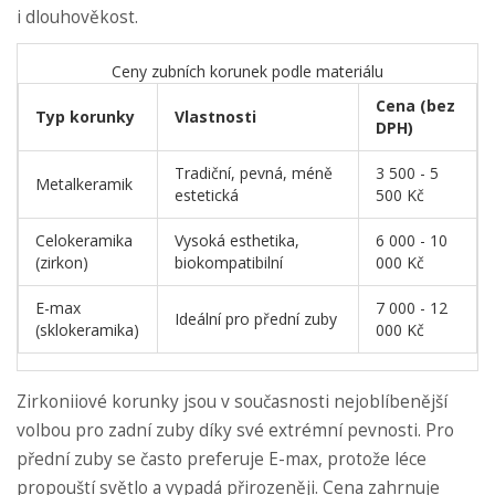
i dlouhověkost.
Ceny zubních korunek podle materiálu
Cena (bez
Typ korunky
Vlastnosti
DPH)
Tradiční, pevná, méně
3 500 - 5
Metalkeramik
estetická
500 Kč
Celokeramika
Vysoká esthetika,
6 000 - 10
(zirkon)
biokompatibilní
000 Kč
E-max
7 000 - 12
Ideální pro přední zuby
(sklokeramika)
000 Kč
Zirkoniiové korunky
jsou v současnosti nejoblíbenější
volbou pro zadní zuby díky své extrémní pevnosti. Pro
přední zuby se často preferuje E-max, protože léce
propouští světlo a vypadá přirozeněji. Cena zahrnuje