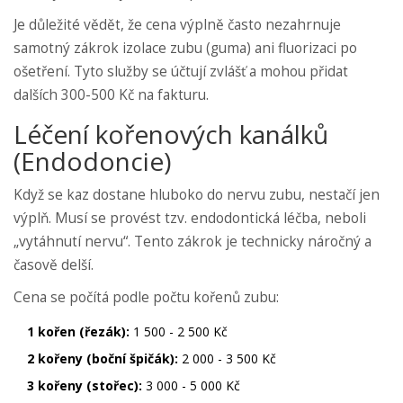
Je důležité vědět, že cena výplně často nezahrnuje
samotný zákrok izolace zubu (guma) ani fluorizaci po
ošetření. Tyto služby se účtují zvlášť a mohou přidat
dalších 300-500 Kč na fakturu.
Léčení kořenových kanálků
(Endodoncie)
Když se kaz dostane hluboko do nervu zubu, nestačí jen
výplň. Musí se provést tzv. endodontická léčba, neboli
„vytáhnutí nervu“. Tento zákrok je technicky náročný a
časově delší.
Cena se počítá podle počtu kořenů zubu:
1 kořen (řezák):
1 500 - 2 500 Kč
2 kořeny (boční špičák):
2 000 - 3 500 Kč
3 kořeny (stořec):
3 000 - 5 000 Kč