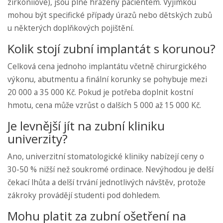
zirkoniiové), jsou plně hrazeny pacientem. Výjimkou
mohou být specifické případy úrazů nebo dětských zubů
u některých doplňkových pojištění.
Kolik stojí zubní implantát s korunou?
Celková cena jednoho implantátu včetně chirurgického
výkonu, abutmentu a finální korunky se pohybuje mezi
20 000 a 35 000 Kč. Pokud je potřeba doplnit kostní
hmotu, cena může vzrůst o dalších 5 000 až 15 000 Kč.
Je levnější jít na zubní kliniku
univerzity?
Ano, univerzitní stomatologické kliniky nabízejí ceny o
30-50 % nižší než soukromé ordinace. Nevýhodou je delší
čekací lhůta a delší trvání jednotlivých návštěv, protože
zákroky provádějí studenti pod dohledem.
Mohu platit za zubní ošetření na