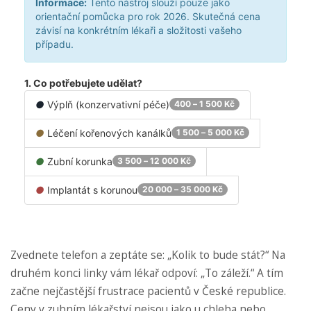
Informace:
Tento nástroj slouží pouze jako
orientační pomůcka pro rok 2026. Skutečná cena
závisí na konkrétním lékaři a složitosti vašeho
případu.
1. Co potřebujete udělat?
●
Výplň (konzervativní péče)
400 – 1 500 Kč
●
Léčení kořenových kanálků
1 500 – 5 000 Kč
●
Zubní korunka
3 500 – 12 000 Kč
●
Implantát s korunou
20 000 – 35 000 Kč
Zvednete telefon a zeptáte se: „Kolik to bude stát?“ Na
druhém konci linky vám lékař odpoví: „To záleží.“ A tím
začne nejčastější frustrace pacientů v České republice.
Ceny v zubním lékařství nejsou jako u chleba nebo