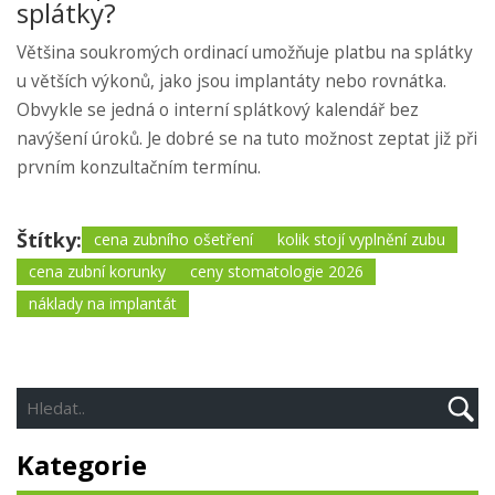
splátky?
Většina soukromých ordinací umožňuje platbu na splátky
u větších výkonů, jako jsou implantáty nebo rovnátka.
Obvykle se jedná o interní splátkový kalendář bez
navýšení úroků. Je dobré se na tuto možnost zeptat již při
prvním konzultačním termínu.
Štítky:
cena zubního ošetření
kolik stojí vyplnění zubu
cena zubní korunky
ceny stomatologie 2026
náklady na implantát
Kategorie