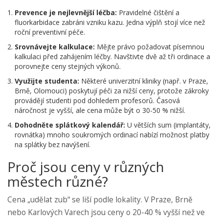
Prevence je nejlevnější léčba:
Pravidelné čištění a
fluorkarbidace zabráni vzniku kazu. Jedna výplň stojí více než
roční preventivní péče.
Srovnávejte kalkulace:
Mějte právo požadovat písemnou
kalkulaci před zahájením léčby. Navštivte dvě až tři ordinace a
porovnejte ceny stejných výkonů.
Využijte studenta:
Některé univerzitní kliniky (např. v Praze,
Brně, Olomouci) poskytují péči za nižší ceny, protože zákroky
provádějí studenti pod dohledem profesorů. Časová
náročnost je vyšší, ale cena může být o 30-50 % nižší.
Dohodněte splátkový kalendář:
U větších sum (implantáty,
rovnátka) mnoho soukromých ordinací nabízí možnost platby
na splátky bez navýšení.
Proč jsou ceny v různých
městech různé?
Cena „udělat zub“ se liší podle lokality. V Praze, Brně
nebo Karlových Varech jsou ceny o 20-40 % vyšší než ve