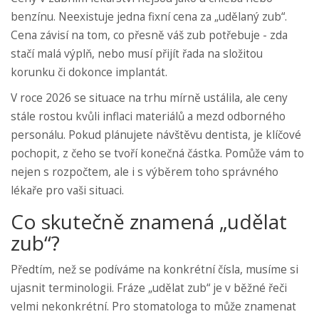
benzínu. Neexistuje jedna fixní cena za „udělaný zub“.
Cena závisí na tom, co přesně váš zub potřebuje - zda
stačí malá výplň, nebo musí přijít řada na složitou
korunku či dokonce implantát.
V roce 2026 se situace na trhu mírně ustálila, ale ceny
stále rostou kvůli inflaci materiálů a mezd odborného
personálu. Pokud plánujete návštěvu dentista, je klíčové
pochopit, z čeho se tvoří konečná částka. Pomůže vám to
nejen s rozpočtem, ale i s výběrem toho správného
lékaře pro vaši situaci.
Co skutečně znamená „udělat
zub“?
Předtím, než se podíváme na konkrétní čísla, musíme si
ujasnit terminologii. Fráze „udělat zub“ je v běžné řeči
velmi nekonkrétní. Pro stomatologa to může znamenat