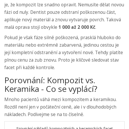
je, že kompozit lze snadno opravit. Nemusíte dělat novou
fázi od nuly. Dentist pouze odstraní poškozenou část,
aplikuje nový materiál a znovu vytvaruje povrch. Taková
malá oprava stojí obvykle
1 000 až 2 000 Kč
.
Pokud je však fáze silně poškozená, prasklá hluboko do
materiálu nebo extrémně zabarvená, jedinou cestou je
její kompletní odstranění a vytvoření nové. Tehdy platíte
plnou cenu za zub znovu. Proto je klíčové sledovat stav
facet při každé kontrole.
Porovnání: Kompozit vs.
Keramika - Co se vyplácí?
Mnoho pacientů váhá mezi kompozitem a keramikou.
Rozdíl není jen v počáteční ceně, ale i v dlouhodobých
nákladech. Podívejme se na to číselně.
Srovnání nákladů kompozitních a keramických facet