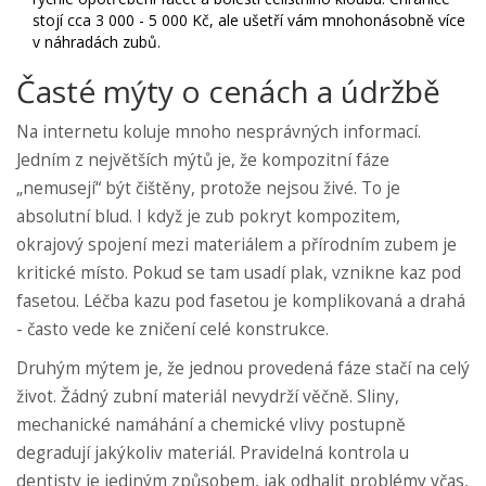
stojí cca 3 000 - 5 000 Kč, ale ušetří vám mnohonásobně více
v náhradách zubů.
Časté mýty o cenách a údržbě
Na internetu koluje mnoho nesprávných informací.
Jedním z největších mýtů je, že kompozitní fáze
„nemusejí“ být čištěny, protože nejsou živé. To je
absolutní blud. I když je zub pokryt kompozitem,
okrajový spojení mezi materiálem a přírodním zubem je
kritické místo. Pokud se tam usadí plak, vznikne kaz pod
fasetou. Léčba kazu pod fasetou je komplikovaná a drahá
- často vede ke zničení celé konstrukce.
Druhým mýtem je, že jednou provedená fáze stačí na celý
život. Žádný zubní materiál nevydrží věčně. Sliny,
mechanické namáhání a chemické vlivy postupně
degradují jakýkoliv materiál. Pravidelná kontrola u
dentisty je jediným způsobem, jak odhalit problémy včas,