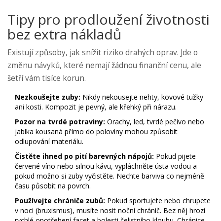
Tipy pro prodloužení životnosti
bez extra nákladů
Existují způsoby, jak snížit riziko drahých oprav. Jde o
změnu návyků, které nemají žádnou finanční cenu, ale
šetří vám tisíce korun.
Nezkoušejte zuby:
Nikdy nekousejte nehty, kovové tužky
ani kosti. Kompozit je pevný, ale křehký při nárazu.
Pozor na tvrdé potraviny:
Orachy, led, tvrdé pečivo nebo
jablka kousaná přímo do poloviny mohou způsobit
odlupování materiálu.
Čistěte ihned po pití barevných nápojů:
Pokud pijete
červené víno nebo silnou kávu, vypláchněte ústa vodou a
pokud možno si zuby vyčistěte. Nechte barviva co nejméně
času působit na povrch.
Používejte chrániče zubů:
Pokud sportujete nebo chrupete
v noci (bruxismus), musíte nosit noční chránič. Bez něj hrozí
rychlé opotřebení facet a bolesti čelistního kloubu. Chránice