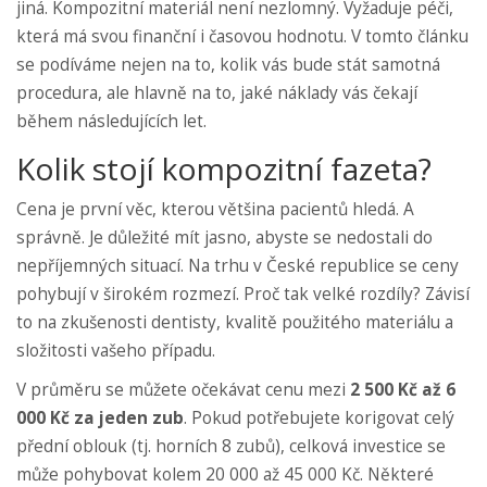
jiná. Kompozitní materiál není nezlomný. Vyžaduje péči,
která má svou finanční i časovou hodnotu. V tomto článku
se podíváme nejen na to, kolik vás bude stát samotná
procedura, ale hlavně na to, jaké náklady vás čekají
během následujících let.
Kolik stojí kompozitní fazeta?
Cena je první věc, kterou většina pacientů hledá. A
správně. Je důležité mít jasno, abyste se nedostali do
nepříjemných situací. Na trhu v České republice se ceny
pohybují v širokém rozmezí. Proč tak velké rozdíly? Závisí
to na zkušenosti dentisty, kvalitě použitého materiálu a
složitosti vašeho případu.
V průměru se můžete očekávat cenu mezi
2 500 Kč až 6
000 Kč za jeden zub
. Pokud potřebujete korigovat celý
přední oblouk (tj. horních 8 zubů), celková investice se
může pohybovat kolem 20 000 až 45 000 Kč. Některé