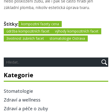
nebo poškození zubu, ale i pak se často hradí jen
základní plomba, nikoliv estetická úprava tvaru.
Štítky:
kompozitní fazety cena
údržba kompozitních facet
výhody kompozitních facet
životnost zubních facet
stomatologie Ostrava
Kategorie
Stomatologie
Zdraví a wellness
Zdraví a péče o zuby