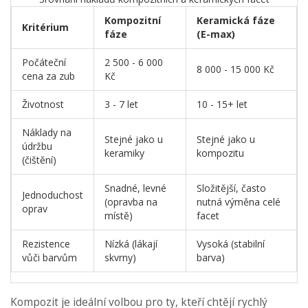
Kompozitní
Keramická fáze
Kritérium
fáze
(E-max)
Počáteční
2 500 - 6 000
8 000 - 15 000 Kč
cena za zub
Kč
Životnost
3 - 7 let
10 - 15+ let
Náklady na
Stejné jako u
Stejné jako u
údržbu
keramiky
kompozitu
(čištění)
Snadné, levné
Složitější, často
Jednoduchost
(opravba na
nutná výměna celé
oprav
místě)
facet
Rezistence
Nízká (lákají
Vysoká (stabilní
vůči barvům
skvrny)
barva)
Kompozit je ideální volbou pro ty, kteří chtějí rychlý