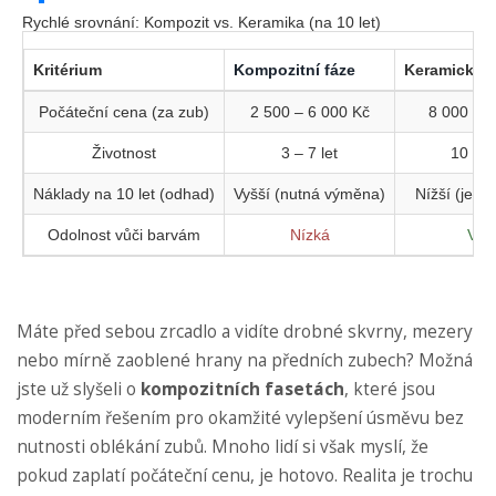
Rychlé srovnání: Kompozit vs. Keramika (na 10 let)
Kritérium
Kompozitní fáze
Keramická f
Počáteční cena (za zub)
2 500 – 6 000 Kč
8 000 – 1
Životnost
3 – 7 let
10 – 1
Náklady na 10 let (odhad)
Vyšší (nutná výměna)
Nížší (jedna
Odolnost vůči barvám
Nízká
Vys
Máte před sebou zrcadlo a vidíte drobné skvrny, mezery
nebo mírně zaoblené hrany na předních zubech? Možná
jste už slyšeli o
kompozitních fasetách
, které jsou
moderním řešením pro okamžité vylepšení úsměvu bez
nutnosti oblékání zubů
.
Mnoho lidí si však myslí, že
pokud zaplatí počáteční cenu, je hotovo. Realita je trochu