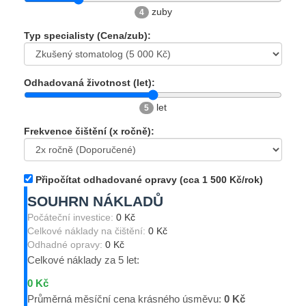
zuby
4
Typ specialisty (Cena/zub):
Odhadovaná životnost (let):
let
5
Frekvence čištění (x ročně):
Připočítat odhadované opravy (cca 1 500 Kč/rok)
SOUHRN NÁKLADŮ
Počáteční investice:
0 Kč
Celkové náklady na čištění:
0 Kč
Odhadné opravy:
0 Kč
Celkové náklady za
5
let:
0 Kč
Průměrná měsíční cena krásného úsměvu:
0 Kč