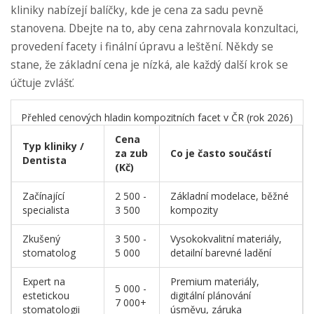
kliniky nabízejí balíčky, kde je cena za sadu pevně
stanovena. Dbejte na to, aby cena zahrnovala konzultaci,
provedení facety i finální úpravu a leštění. Někdy se
stane, že základní cena je nízká, ale každý další krok se
účtuje zvlášť.
Přehled cenových hladin kompozitních facet v ČR (rok 2026)
Cena
Typ kliniky /
za zub
Co je často součástí
Dentista
(Kč)
Začínající
2 500 -
Základní modelace, běžné
specialista
3 500
kompozity
Zkušený
3 500 -
Vysokokvalitní materiály,
stomatolog
5 000
detailní barevné ladění
Expert na
Premium materiály,
5 000 -
estetickou
digitální plánování
7 000+
stomatologii
úsměvu, záruka