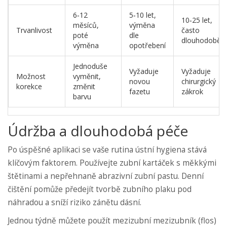
6‑12
5‑10 let,
10‑25 let,
měsíců,
výměna
Trvanlivost
často
poté
dle
dlouhodobě
výměna
opotřebení
Jednoduše
Vyžaduje
Vyžaduje
Možnost
vyměnit,
novou
chirurgický
korekce
změnit
fazetu
zákrok
barvu
Údržba a dlouhodobá péče
Po úspěšné aplikaci se vaše rutina
ústní hygiena
stává
klíčovým faktorem
. Používejte zubní kartáček s měkkými
štětinami a nepřehnaně abrazivní zubní pastu. Denní
čištění pomůže předejít tvorbě zubního plaku pod
náhradou a sníží riziko zánětu dásní.
Jednou týdně můžete použít mezizubní mezizubník (flos)