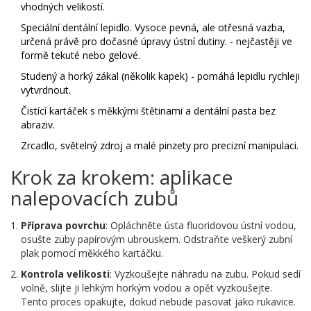
vhodných velikostí.
Speciální
dentální lepidlo
.
Vysoce pevná, ale otřesná vazba,
určená právě pro dočasné úpravy ústní dutiny.
- nejčastěji ve
formě tekuté nebo gelové.
Studený a horký zákal (několik kapek) - pomáhá lepidlu rychleji
vytvrdnout.
Čistící kartáček s měkkými štětinami a dentální pasta bez
abraziv.
Zrcadlo, světelný zdroj a malé pinzety pro precizní manipulaci.
Krok za krokem: aplikace
nalepovacích zubů
Příprava povrchu
: Opláchněte ústa fluoridovou ústní vodou,
osušte zuby papírovým ubrouskem. Odstraňte veškerý zubní
plak pomocí měkkého kartáčku.
Kontrola velikosti
: Vyzkoušejte náhradu na zubu. Pokud sedí
volně, slijte ji lehkým horkým vodou a opět vyzkoušejte.
Tento proces opakujte, dokud nebude pasovat jako rukavice.