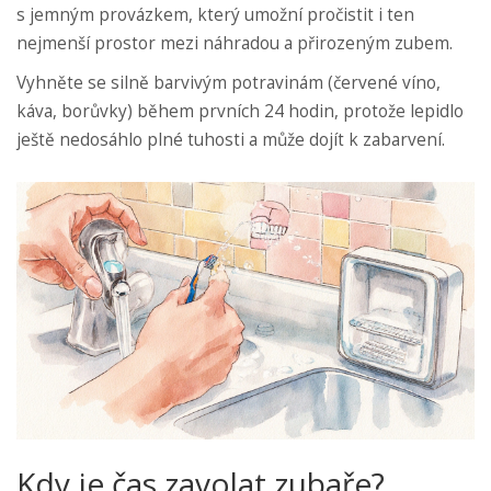
s jemným provázkem, který umožní pročistit i ten
nejmenší prostor mezi náhradou a přirozeným zubem.
Vyhněte se silně barvivým potravinám (červené víno,
káva, borůvky) během prvních 24 hodin, protože lepidlo
ještě nedosáhlo plné tuhosti a může dojít k zabarvení.
Kdy je čas zavolat zubaře?