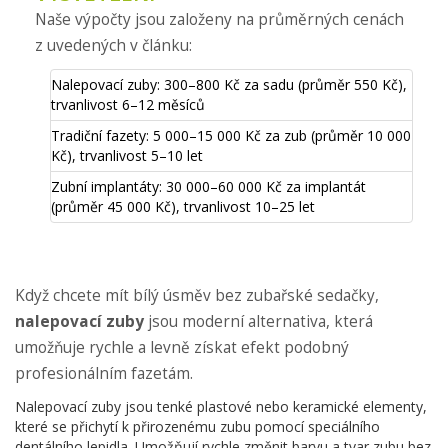
Naše výpočty jsou založeny na průměrných cenách
z uvedených v článku:
Nalepovací zuby: 300–800 Kč za sadu (průměr 550 Kč),
trvanlivost 6–12 měsíců
Tradiční fazety: 5 000–15 000 Kč za zub (průměr 10 000
Kč), trvanlivost 5–10 let
Zubní implantáty: 30 000–60 000 Kč za implantát
(průměr 45 000 Kč), trvanlivost 10–25 let
Když chcete mít bílý úsměv bez zubařské sedačky,
nalepovací zuby
jsou moderní alternativa, která
umožňuje rychle a levně získat efekt podobný
profesionálním fazetám.
Nalepovací zuby
jsou tenké plastové nebo keramické elementy,
které se přichytí k přirozenému zubu pomocí speciálního
dentálního lepidla.
Umožňují rychle změnit barvu a tvar zubu bez