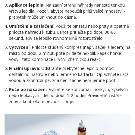
Aplikace lepidla
: Na zadní stranu náhrady naneste tenkou
vrstvu lepidla. Pozor, abyste nepoužili příliš velké množství -
přebytek může uniknout do dásně.
Umístění a zatlačení
: Použijte pinzetu nebo prsty a opatrně
přiložte náhradu k zubu. Lehce přitlačte po dobu 30-60
sekund, aby se lepidlo rovnoměrně rozprostřelo.
Vytvrzení
: Přiložte studený kompres (např. sáček s ledem) na
místo po dobu 2 minut, poté přidejte několik kapek horké
vody - tato kombinace urychlí chemickou reakci.
Finální úprava
: Odstraňte přebytečné lepidlo pomocí
dentálního nástroje nebo jemného kartáčku. Opláchněte ústa
vodou a zkontrolujte, zda není žádné nepříjemné pocit.
Péče po nasazení
: Vyhněte se konzumaci horkých, kyselých
nebo lepkavých jídel po dobu 1-2 hodin. Pravidelně čistěte
zuby a kontrolujte pevnost spoje.