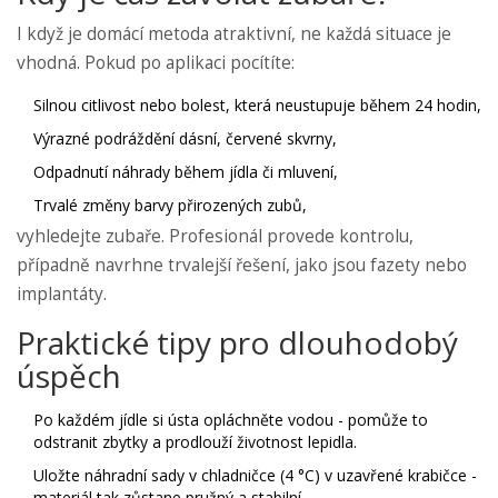
I když je domácí metoda atraktivní, ne každá situace je
vhodná. Pokud po aplikaci pocítíte:
Silnou citlivost nebo bolest, která neustupuje během 24 hodin,
Výrazné podráždění dásní, červené skvrny,
Odpadnutí náhrady během jídla či mluvení,
Trvalé změny barvy přirozených zubů,
vyhledejte
zubaře
.
Profesionál provede kontrolu,
případně navrhne trvalejší řešení, jako jsou fazety nebo
implantáty.
Praktické tipy pro dlouhodobý
úspěch
Po každém jídle si ústa opláchněte vodou - pomůže to
odstranit zbytky a prodlouží životnost lepidla.
Uložte náhradní sady v chladničce (4 °C) v uzavřené krabičce -
materiál tak zůstane pružný a stabilní.