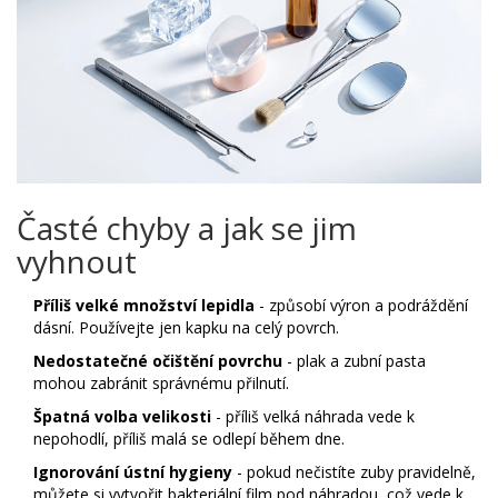
Časté chyby a jak se jim
vyhnout
Příliš velké množství lepidla
- způsobí výron a podráždění
dásní. Používejte jen kapku na celý povrch.
Nedostatečné očištění povrchu
- plak a zubní pasta
mohou zabránit správnému přilnutí.
Špatná volba velikosti
- příliš velká náhrada vede k
nepohodlí, příliš malá se odlepí během dne.
Ignorování ústní hygieny
- pokud nečistíte zuby pravidelně,
můžete si vytvořit bakteriální film pod náhradou, což vede k