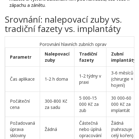
zápachu a zánětu.
Srovnání: nalepovací zuby vs.
tradiční fazety vs. implantáty
Porovnání hlavních zubních oprav
Nalepovací
Tradiční
Zubní
Parametr
zuby
fazety
implantáty
3‑6 měsíců
1‑2 týdny v
Čas aplikace
1‑2 h doma
(chirurgie +
praxi
hojení)
5 000‑15
30 000‑60
Počáteční
300‑800 Kč
000 Kč za
000 Kč za
cena
za sadu
zub
implantát
Požadovaná
Částečná
Žádná
úprava
Žádná
nebo úplná
(nahrazuje
skloviny
opracování
celý kořen)