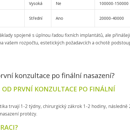
Vysoká
Ne
100000-150000
Střední
Ano
20000-40000
áklady spojené s úplnou řadou fixních implantátů, ale přinášej
sí na vašem rozpočtu, estetických požadavcích a ochotě podstou
první konzultace po finální nasazení?
 OD PRVNÍ KONZULTACE PO FINÁLNÍ
ika trvají 1-2 týdny, chirurgický zákrok 1-2 hodiny, následně 
 nasazení protézy.
RACI?