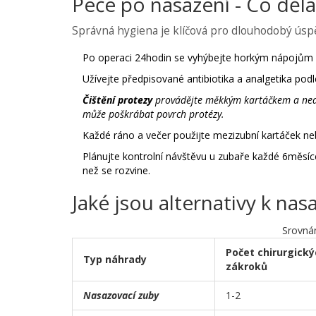
Péče po nasazení - Co děla
Správná hygiena je klíčová pro dlouhodobý úspě
Po operaci 24hodin se vyhýbejte horkým nápojům 
Užívejte předpisované antibiotika a analgetika podl
Čištění protezy
provádějte měkkým kartáčkem a nea
může poškrábat povrch protézy.
Každé ráno a večer použijte mezizubní kartáček nebo
Plánujte kontrolní návštěvu u zubaře každé 6měsíce
než se rozvine.
Jaké jsou alternativy k n
Srovnán
Počet chirurgický
Typ náhrady
zákroků
Nasazovací zuby
1-2