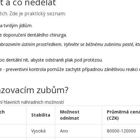
t a co nedělat
ch. Zde je praktický seznam:
a tvrdým jídlům.
e doporučení dentálního chirurga.
brazivním ústním prostředkem. Vyhněte se běžnému zubnímu pastě, kt
 dentální nit, abyste odstranili plak pod protézou.
 - preventivní kontrola pomůže zachytit případnou zánětlivou reakci 
asazovacím zubům?
í hlavních náhradních možností
ch
Možnost
Průměrná cen
Stabilita
odnímat
(CZK)
Vysoká
Ano
80000-120000