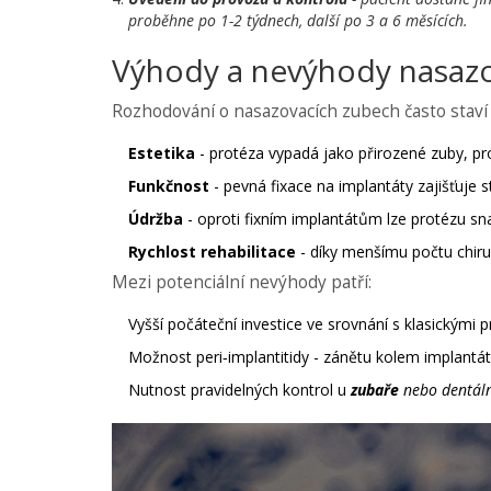
proběhne po 1-2 týdnech, další po 3 a 6 měsících.
Výhody a nevýhody nasaz
Rozhodování o nasazovacích zubech často stav
Estetika
- protéza vypadá jako přirozené zuby, pro
Funkčnost
- pevná fixace na implantáty zajišťuje s
Údržba
- oproti fixním implantátům lze protézu sn
Rychlost rehabilitace
- díky menšímu počtu chiru
Mezi potenciální nevýhody patří:
Vyšší počáteční investice ve srovnání s klasickými 
Možnost peri‑implantitidy - zánětu kolem implantá
Nutnost pravidelných kontrol u
zubaře
nebo
dentáln