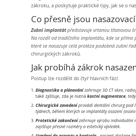
zákroku, a poskytuje praktické tipy, jak se o na
Co přesně jsou nasazovací
Zubní implantát
představuje vrtanou titanovou šro
Na rozdíl od tradičního implantátu, kde se přímo
které se nasazuje celá protéza podobná zubní řad
chirurgických zákroků.
Jak probíhá zákrok nasazen
Postup lze rozdělit do čtyř hlavních fází:
Diagnostika a plánování
zahrnuje 3D CT sken, radiog
také zjišťuje, zda je nutná
kostní augmentace
, ted
Chirurgické zavedení
provádí dentální chirurg pod l
týdnech, během kterých se implantáty osazení (osseo‑
Protetické zakončení
zahrnuje výrobu individuální 
zajišťuje přesné rozměry a estetický výsledek.
Uvedení do provozu a kontrola
- pacient dostane fi