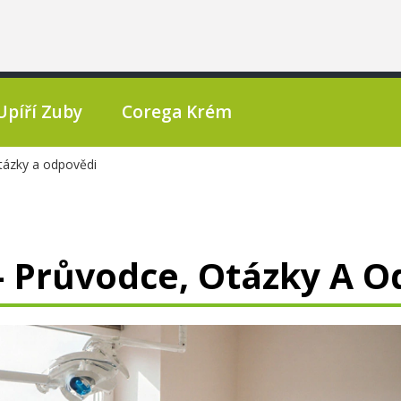
Upíří Zuby
Corega Krém
tázky a odpovědi
- Průvodce, Otázky A O