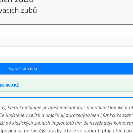
vacích zubů
Vypočítat cenu
96,000 Kč
y, která kombinuje pevnost implantátu s pohodlím klapové prot
íře umístěné v čelisti a umožňují přirozený vzhled i funkci kousán
liší od klasických zubních implantátů tím, že nevyžaduje kompletn
ovídá na nejčastější otázky, které se pacienti ptají před i po