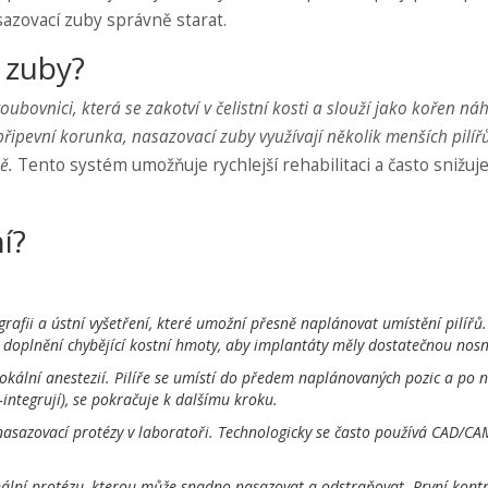
sazovací zuby správně starat.
 zuby?
ubovnici, která se zakotví v čelistní kosti a slouží jako kořen ná
 připevní korunka,
nasazovací zuby
využívají několik menších pilíř
ě.
Tento systém umožňuje rychlejší rehabilitaci a často snižuj
í?
rafii a ústní vyšetření, které umožní přesně naplánovat umístění pilířů.
y doplnění chybějící kostní hmoty, aby implantáty měly dostatečnou nosn
okální anestezií. Pilíře se umístí do předem naplánovaných pozic a po 
integrují), se pokračuje k dalšímu kroku.
nasazovací protézy v laboratoři. Technologicky se často používá CAD/CA
nální protézu, kterou může snadno nasazovat a odstraňovat. První kont