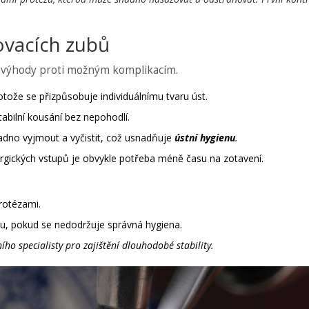
ovacích zubů
í výhody proti možným komplikacím.
tože se přizpůsobuje individuálnímu tvaru úst.
tabilní kousání bez nepohodlí.
adno vyjmout a vyčistit, což usnadňuje
ústní hygienu
.
rgických vstupů je obvykle potřeba méně času na zotavení.
protézami.
tu, pokud se nedodržuje správná hygiena.
ího specialisty
pro zajištění dlouhodobé stability.