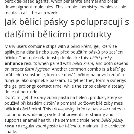
peroxide‑based agents, which penetrate enamel and break
down pigment molecules. This simple chemistry enables visible
results in as little as a week.
Jak bělící pásky spolupracují s
dalšími bělicími produkty
Many users combine strips with a
bělící krém
,
gel, který se
aplikuje na dásně nebo zuby před použitím pásků pro zesílení
účinku
. The triple relationship looks like this:
bělící pásky
enhance
results when paired with
bělící krém
, and both depend
on proper
ústní hygiena
. Another common combo is a
bělící gel
,
průhledná substance, která se nanáší přímo na povrch zubů a
funguje jako doplněk k páskám
. Together they form a synergy:
the gel prolongs contact time, while the strips deliver a steady
dose of peroxide.
Don't forget the daily
zubní pasta na bělení
,
produkt, který se
používá při každém čištění a pomáhá udržovat bílé zuby mezi
bělicími ošetřeními
. This trio—pásky, krém a pasta—creates a
continuous whitening cycle that prevents re‑staining and
supports enamel health. The semantic triple here:
bělící pásky
require
regular
zubní pasta na bělení
to maintain the achieved
shade.