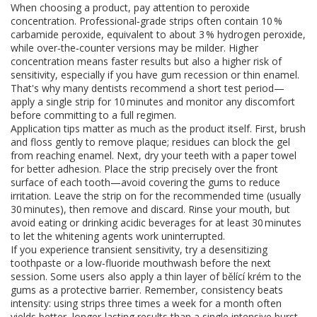
When choosing a product, pay attention to peroxide
concentration. Professional‑grade strips often contain 10 %
carbamide peroxide, equivalent to about 3 % hydrogen peroxide,
while over‑the‑counter versions may be milder. Higher
concentration means faster results but also a higher risk of
sensitivity, especially if you have gum recession or thin enamel.
That's why many dentists recommend a short test period—
apply a single strip for 10 minutes and monitor any discomfort
before committing to a full regimen.
Application tips matter as much as the product itself. First, brush
and floss gently to remove plaque; residues can block the gel
from reaching enamel. Next, dry your teeth with a paper towel
for better adhesion. Place the strip precisely over the front
surface of each tooth—avoid covering the gums to reduce
irritation. Leave the strip on for the recommended time (usually
30 minutes), then remove and discard. Rinse your mouth, but
avoid eating or drinking acidic beverages for at least 30 minutes
to let the whitening agents work uninterrupted.
If you experience transient sensitivity, try a desensitizing
toothpaste or a low‑fluoride mouthwash before the next
session. Some users also apply a thin layer of
bělící krém
to the
gums as a protective barrier. Remember, consistency beats
intensity: using strips three times a week for a month often
yields better, longer‑lasting results than a single intensive burst.