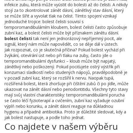
infekce zubu, která může vyústit do bolesti až do čelisti
. A někdy
stojí za to zkontrolovat
zánět dásní
,
zánětlivý stav dásní, který
se může šířit a vyvolat tlak na čelist
. Tímto spojení vznikají
jednoduché trojice: bolest čelisti souvisí s
temporomandibulárním kloubem, bolest čelisti často způsobuje
zubní kaz, a bolest čelisti může být příznakem zánětu dásní.
bolest čelisti
tak není jen jednorázový nepříjemný pocit, ale
signál, který nám může napovědět, co se děje dál v ústech.
Jak rozpoznat, co je skutečná příčina? Pokud bolest vychází při
žvýkání, otevírání úst nebo při tlaku na zuby, často jde o
temporomandibulární dysfunkci – kloub může být napjatý,
zánětlivý nebo poškozený. Pokud pociťujete ostrý výstřik při
konzumaci sladkostí nebo studených nápojů, pravděpodobně je
v pozadí zubní kaz, který se rozšířil k nervu. Naopak tupá,
rozšířená bolest, která zhoršuje při čištění zubů či po jídle, může
ukazovat na zánět dásní nebo periodontitidu. Všechny tyto stavy
mají svůj vlastní charakteristiky: temporomandibulární porucha
se často léčí fyzioterapií a cvičením, zubní kaz vyžaduje ozubní
výplň nebo korunku, a zánět dásní reaguje na důkladnou
hygienu a případně antibiotika. Proto je důležité sledovat, kdy a
jak bolest nastupuje, a podle toho jednat.
Co najdete v našem výběru