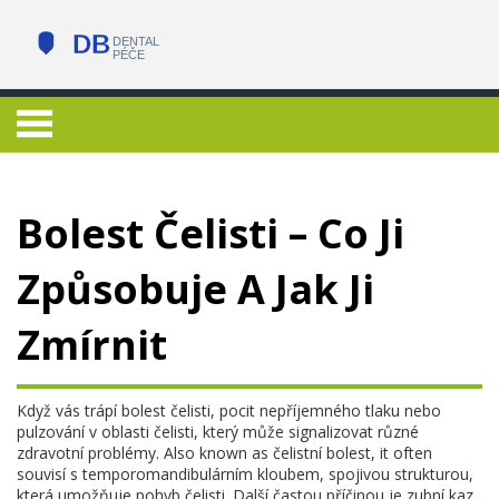
Bolest Čelisti – Co Ji
Způsobuje A Jak Ji
Zmírnit
Když vás trápí
bolest čelisti
,
pocit nepříjemného tlaku nebo
pulzování v oblasti čelisti, který může signalizovat různé
zdravotní problémy
. Also known as
čelistní bolest
, it often
souvisí s
temporomandibulárním kloubem
,
spojivou strukturou,
která umožňuje pohyb čelisti
. Další častou příčinou je
zubní kaz
,