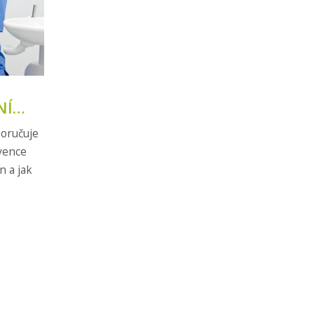
NÍ
poručuje
evence
n a jak