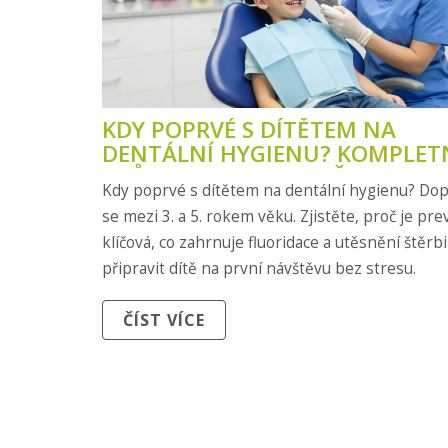
KDY POPRVÉ S DÍTĚTEM NA
DENTÁLNÍ HYGIENU? KOMPLET
PRŮVODCE PRO RODIČE
Kdy poprvé s dítětem na dentální hygienu? Do
se mezi 3. a 5. rokem věku. Zjistěte, proč je pr
klíčová, co zahrnuje fluoridace a utěsnění štěrbi
připravit dítě na první návštěvu bez stresu.
ČÍST VÍCE