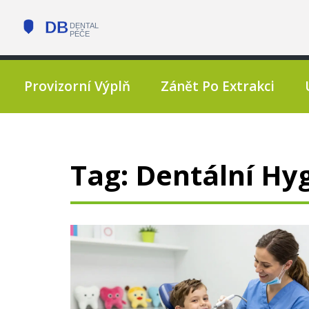
Provizorní Výplň
Zánět Po Extrakci
Tag: Dentální Hy