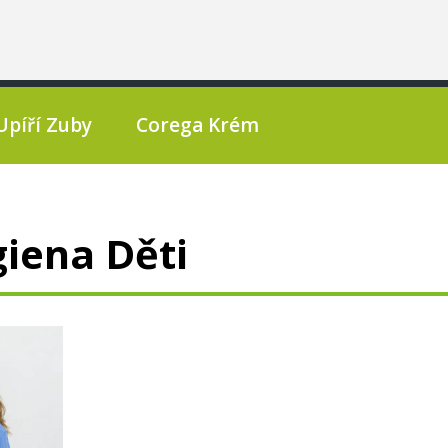
Upíří Zuby
Corega Krém
giena Děti