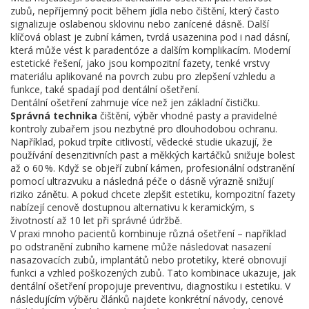
zubů
,
nepříjemný pocit během jídla nebo čištění, který často
signalizuje oslabenou sklovinu nebo zanícené dásně
. Další
klíčová oblast je
zubní kámen
,
tvrdá usazenina pod i nad dásní,
která může vést k paradentóze a dalším komplikacím
. Moderní
estetické řešení, jako jsou
kompozitní fazety
,
tenké vrstvy
materiálu aplikované na povrch zubu pro zlepšení vzhledu a
funkce
, také spadají pod dentální ošetření.
Dentální ošetření zahrnuje více než jen základní čističku.
Správná technika
čištění, výběr vhodné pasty a pravidelné
kontroly zubařem jsou nezbytné pro dlouhodobou ochranu.
Například, pokud trpíte citlivostí, vědecké studie ukazují, že
používání desenzitivních past a měkkých kartáčků snižuje bolest
až o 60 %. Když se objeří zubní kámen, profesionální odstranění
pomocí ultrazvuku a následná péče o dásně výrazně snižují
riziko zánětu. A pokud chcete zlepšit estetiku, kompozitní fazety
nabízejí cenově dostupnou alternativu k keramickým, s
životností až 10 let při správné údržbě.
V praxi mnoho pacientů kombinuje různá ošetření – například
po odstranění zubního kamene může následovat nasazení
nasazovacích zubů
,
implantátů nebo protetiky, které obnovují
funkci a vzhled poškozených zubů
. Tato kombinace ukazuje, jak
dentální ošetření propojuje preventivu, diagnostiku i estetiku. V
následujícím výběru článků najdete konkrétní návody, cenové