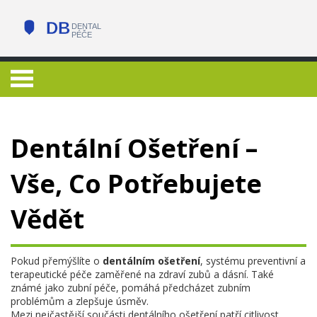
Dentální Ošetření –
Vše, Co Potřebujete
Vědět
Pokud přemýšlíte o
dentálním ošetření
,
systému preventivní a
terapeutické péče zaměřené na zdraví zubů a dásní
. Také
známé jako
zubní péče
, pomáhá předcházet zubním
problémům a zlepšuje úsměv.
Mezi nejčastější součásti dentálního ošetření patří
citlivost