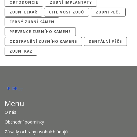
ORTODONCIE
ZUBNÍ IMPLANTÁTY
ZUBNÍ LÉKAŘ
CITLIVOST ZUBŮ
ZUBNÍ PÉČE
ČERNÝ ZUBNÍ KÁMEN
PREVENCE ZUBNÍHO KAMENE
ODSTRANĚNÍ ZUBNÍHO KAMENE
DENTÁLNÍ PÉČE
ZUBNÍ KAZ
Menu
O nás
Obchodní podmínky
Zásady ochrany osobních údajů