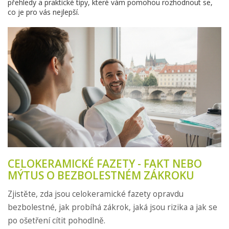
přehledy a praktické tipy, které vám pomohou rozhodnout se,
co je pro vás nejlepší.
CELOKERAMICKÉ FAZETY - FAKT NEBO
MÝTUS O BEZBOLESTNÉM ZÁKROKU
Zjistěte, zda jsou celokeramické fazety opravdu
bezbolestné, jak probíhá zákrok, jaká jsou rizika a jak se
po ošetření cítit pohodlně.