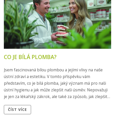
CO JE BÍLÁ PLOMBA?
Jsem fascinovaná bílou plombou a jejími vlivy na naše
ústní zdraví a estetiku. V tomto příspěvku vám
představím, co je bílá plomba, jaký význam má pro naši
ústní hygienu a jak může zlepšit naši úsměv. Nepovažuji
je jen za lékařský zákrok, ale také za způsob, jak zlepšit
naši sebeúctu. Pojďme to společně prozkoumat!
ČÍST VÍCE