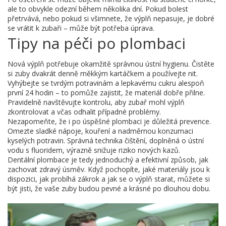
ale to obvykle odezní během několika dní. Pokud bolest
přetrvává, nebo pokud si všimnete, že výplň nepasuje, je dobré
se vrátit k zubaři – může být potřeba úprava.
Tipy na péči po plombaci
Nová výplň potřebuje okamžitě správnou ústní hygienu. Čistěte
si zuby dvakrát denně měkkým kartáčkem a používejte nit.
Vyhýbejte se tvrdým potravinám a lepkavému cukru alespoň
první 24 hodin – to pomůže zajistit, že materiál dobře přilne.
Pravidelně navštěvujte kontrolu, aby zubař mohl výplň
zkontrolovat a včas odhalit případné problémy.
Nezapomeňte, že i po úspěšné plombaci je důležitá prevence.
Omezte sladké nápoje, kouření a nadměrnou konzumaci
kyselých potravin. Správná technika čištění, doplněná o ústní
vodu s fluoridem, výrazně snižuje riziko nových kazů.
Dentální plombace je tedy jednoduchý a efektivní způsob, jak
zachovat zdravý úsměv. Když pochopíte, jaké materiály jsou k
dispozici, jak probíhá zákrok a jak se o výplň starat, můžete si
být jisti, že vaše zuby budou pevné a krásné po dlouhou dobu.