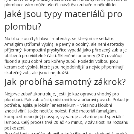
plombace vám může ušetřit návštěvu zubaře o několik let.
Jaké jsou typy materiálů pro
plombu?
Na trhu jsou čtyři hlavní materiály, se kterými se setkáte.
Amalgám (stříbrná výplň) je pevný a odolný, ale není esteticky
příjemný. Kompozitní pryskyřice vypadá jako přirozený zub a je
oblíbená pro viditelné části. Skleněné ionomery (GIC) uvolňují
fluorid a jsou dobré pro kořeny zubů. Poslední volbou jsou
keramické výplně, které jsou nejodolnější a nejvíc připomínají
skutečný zub, ale jsou i nejdražší.
Jak probíhá samotný zákrok?
Nejprve zubař zkontroluje, jestli je kaz opravdu vhodný pro
plombaci. Pak zub očistí, odstraní kaz a připraví povrch. Pokud je
potřeba, aplikuje lokální anestetikum – většinou kloubní
znecitlivění, takže necítíte bolest. Poté materiál (amalgám,
kompozit nebo jiný) nasype, vytvaruje a ztvrdne pod speciální
lampou. Celý proces trvá 20 až 45 minut, v závislosti na rozsahu
poškození.
Po ošetření se může objevit mírná citlivost na studené či horké,