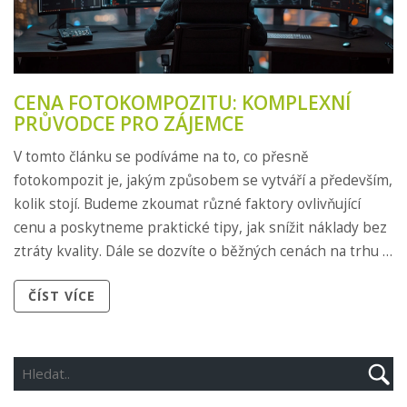
CENA FOTOKOMPOZITU: KOMPLEXNÍ
PRŮVODCE PRO ZÁJEMCE
V tomto článku se podíváme na to, co přesně
fotokompozit je, jakým způsobem se vytváří a především,
kolik stojí. Budeme zkoumat různé faktory ovlivňující
cenu a poskytneme praktické tipy, jak snížit náklady bez
ztráty kvality. Dále se dozvíte o běžných cenách na trhu a
jak si vybrat toho pravého profesionála pro vaše potřeby.
ČÍST VÍCE