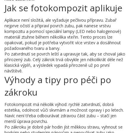
Jak se fotokompozit aplikuje
Aplikace není složitá, ale vyžaduje pečlivou přípravu. Zubař
nejprve očistí a připraví povrch zubu, pak nanese vrstvu
kompozitu a pomocí speciální lampy (LED nebo halogenové)
materiál ztuhne během několika vteřin. Tento proces lze
opakovat, pokud je potřeba vytvořit více vrstev a dosáhnout
požadovaného tvaru a barvy.
Po zatvrdnutí se povrch leští a upravuje tak, aby se choval jako
přirozený zub. Celý zákrok trvá obvykle jen několikrát déle než
klasická výplň, a výsledek vypadá přirozeně už po první
návštěvě.
Výhody a tipy pro péči po
zákroku
Fotokompozit má několik výhod: rychlé zatvrdnutí, dobrá
estetika, odolnost vůči skvrnám a možnost opravy i po letech.
Navíc není třeba odbourávat zdravou část zubu – stačí jen
menší úprava povrchu.
Po zákroku je dobré pár hodin jíst měkkou stravu, vyhnout se
horkým nebo studeným nápojům a nepoužívat zuby jako