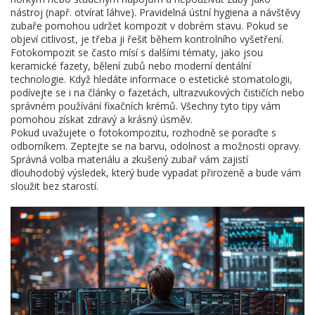
nástroj (např. otvírat láhve). Pravidelná ústní hygiena a návštěvy
zubaře pomohou udržet kompozit v dobrém stavu. Pokud se
objeví citlivost, je třeba ji řešit během kontrolního vyšetření.
Fotokompozit se často mísí s dalšími tématy, jako jsou
keramické fazety, bělení zubů nebo moderní dentální
technologie. Když hledáte informace o estetické stomatologii,
podívejte se i na články o fazetách, ultrazvukových čističích nebo
správném používání fixačních krémů. Všechny tyto tipy vám
pomohou získat zdravý a krásný úsměv.
Pokud uvažujete o fotokompozitu, rozhodně se poraďte s
odborníkem. Zeptejte se na barvu, odolnost a možnosti opravy.
Správná volba materiálu a zkušený zubař vám zajistí
dlouhodobý výsledek, který bude vypadat přirozeně a bude vám
sloužit bez starostí.