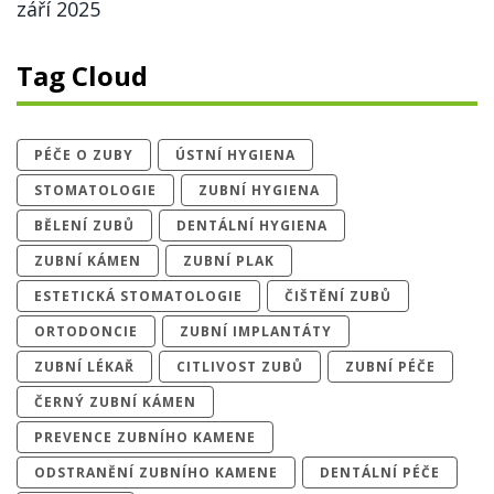
září 2025
Tag Cloud
PÉČE O ZUBY
ÚSTNÍ HYGIENA
STOMATOLOGIE
ZUBNÍ HYGIENA
BĚLENÍ ZUBŮ
DENTÁLNÍ HYGIENA
ZUBNÍ KÁMEN
ZUBNÍ PLAK
ESTETICKÁ STOMATOLOGIE
ČIŠTĚNÍ ZUBŮ
ORTODONCIE
ZUBNÍ IMPLANTÁTY
ZUBNÍ LÉKAŘ
CITLIVOST ZUBŮ
ZUBNÍ PÉČE
ČERNÝ ZUBNÍ KÁMEN
PREVENCE ZUBNÍHO KAMENE
ODSTRANĚNÍ ZUBNÍHO KAMENE
DENTÁLNÍ PÉČE