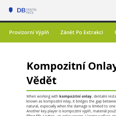
Provizorní Výplň
Zánět Po Extrakci
Kompozitní Onlay
Vědět
When working with
kompozitní onlay
,
dentalní res
known as
kompozitní inlay
, it bridges the gap betwee
natural, especially when the damage is limited to one
Another key player is
kompozitní výplň
,
materiál použ
filling fills cavities, an onlay covers a larger surface 