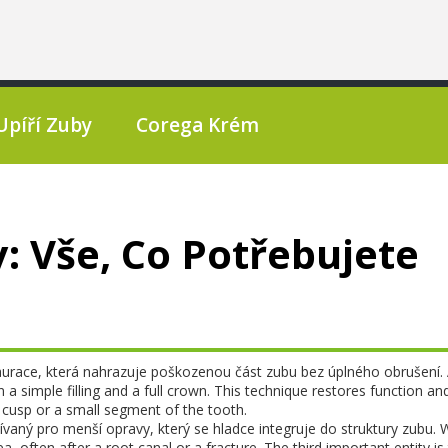
Upíří Zuby
Corega Krém
: Vše, Co Potřebujete
taurace, která nahrazuje poškozenou část zubu bez úplného obrušení
.
n a simple filling and a full crown. This technique restores function an
 cusp or a small segment of the tooth.
ívaný pro menší opravy, který se hladce integruje do struktury zubu
. 
area, often after a root canal or a fracture. The third important entity is