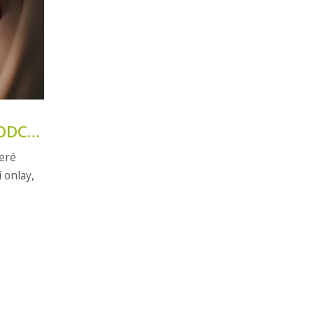
ODCE
teré
 onlay,