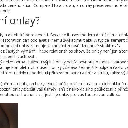
 poškozeného zubu
. Compared to a crown, an onlay preserves more of
r pulp.
ní onlay?
ty a estetické přirozenosti. Because it uses modern
dentální materiál
e restoration can odolávat silnému žvýkacímu tlaku. A typical semantic 
"Kompozitní onlay zahrnuje zachování zdravé dentinové struktury" a
 častých výměn". These relationships show, že onlay není jen altern
víc zubech zachovat.
rý nelze opravit běžnou výplní, onlay nabízí pevnou podporu a zároveň
žaduje kompletní obroušení, onlay zůstává šetrnější k pulpe a často v
itní materiály napodobují přirozenou barvu a průsvit zubu, takže výs
í výběr materiálu, techniky lepení, péči po zákroku a srovnání nákladů 
zitní onlay zlepšit váš úsměv, snížit riziko dalšího poškození a přiné
hou rozhodnout se, jestli je onlay pro vás tou pravou volbou.