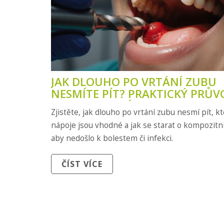
JAK DLOUHO PO VRTÁNÍ ZUBU
NESMÍTE PÍT? PRAKTICKÝ PRŮV
S KOMPOZITNÍM ONLAY
Zjistěte, jak dlouho po vrtání zubu nesmí pít, k
nápoje jsou vhodné a jak se starat o kompozitní
aby nedošlo k bolestem či infekci.
ČÍST VÍCE