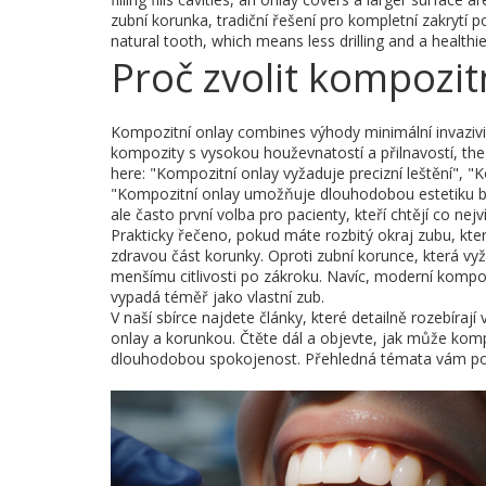
zubní korunka
,
tradiční řešení pro kompletní zakrytí
natural tooth, which means less drilling and a healthie
Proč zvolit kompozit
Kompozitní onlay combines výhody minimální invazivi
kompozity s vysokou houževnatostí a přilnavostí
, th
here: "Kompozitní onlay vyžaduje precizní leštění", 
"Kompozitní onlay umožňuje dlouhodobou estetiku bez
ale často první volba pro pacienty, kteří chtějí co nej
Prakticky řečeno, pokud máte rozbitý okraj zubu, kte
zdravou část korunky. Oproti zubní korunce, která vy
menšímu citlivosti po zákroku. Navíc, moderní kompoz
vypadá téměř jako vlastní zub.
V naší sbírce najdete články, které detailně rozebíraj
onlay a korunkou. Čtěte dál a objevte, jak může kompo
dlouhodobou spokojenost. Přehledná témata vám pomo