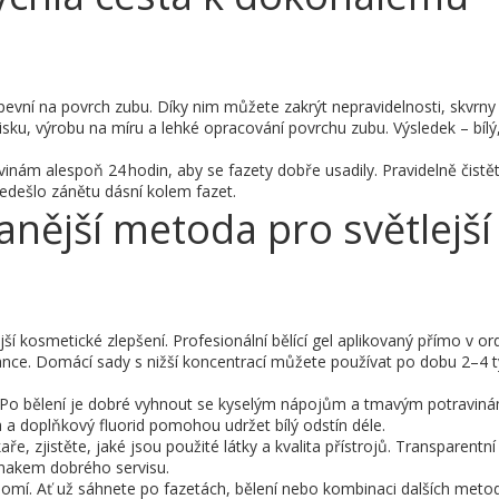
ipevní na povrch zubu. Díky nim můžete zakrýt nepravidelnosti, skvrn
ku, výrobu na míru a lehké opracování povrchu zubu. Výsledek – bílý,
inám alespoň 24 hodin, aby se fazety dobře usadily. Pravidelně čistě
ředešlo zánětu dásní kolem fazet.
anější metoda pro světlejší
ší kosmetické zlepšení. Profesionální bělící gel aplikovaný přímo v or
ance. Domácí sady s nižší koncentrací můžete používat po dobu 2–4 
ost. Po bělení je dobré vyhnout se kyselým nápojům a tmavým potraviná
 a doplňkový fluorid pomohou udržet bílý odstín déle.
ékaře, zjistěte, jaké jsou použité látky a kvalita přístrojů. Transparentn
nakem dobrého servisu.
domí. Ať už sáhnete po fazetách, bělení nebo kombinaci dalších metod