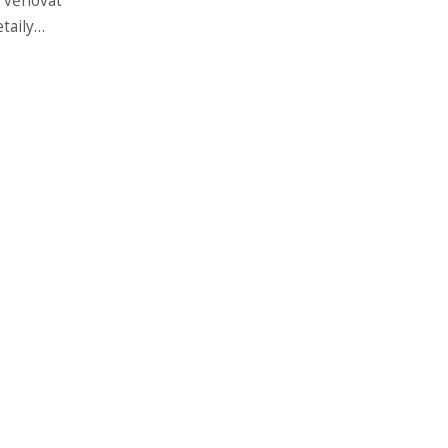
e věnovat
taily
 za