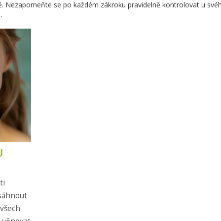
nčně. Nezapomeňte se po každém zákroku pravidelně kontrolovat u své
.
U
ti
osáhnout
 všech