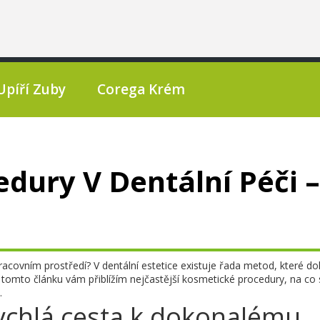
Upíří Zuby
Corega Krém
dury V Dentální Péči –
racovním prostředí? V dentální estetice existuje řada metod, které do
tomto článku vám přiblížím nejčastější kosmetické procedury, na co s
.
rychlá cesta k dokonalému