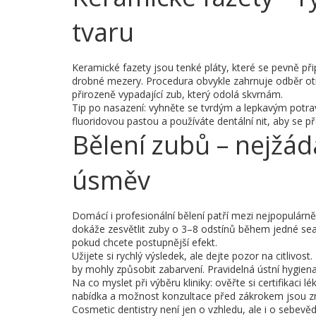
tvaru
Keramické fazety jsou tenké pláty, které se pevně př
drobné mezery. Procedura obvykle zahrnuje odběr otis
přirozeně vypadající zub, který odolá skvrnám.
Tip po nasazení: vyhněte se tvrdým a lepkavým potrav
fluoridovou pastou a používáte dentální nit, aby se p
Bělení zubů – nejžád
úsměv
Domácí i profesionální bělení patří mezi nejpopulárněj
dokáže zesvětlit zuby o 3–8 odstínů během jedné se
pokud chcete postupnější efekt.
Užijete si rychlý výsledek, ale dejte pozor na citliv
by mohly způsobit zabarvení. Pravidelná ústní hygiena
Na co myslet při výběru kliniky: ověřte si certifikaci l
nabídka a možnost konzultace před zákrokem jsou z
Cosmetic dentistry není jen o vzhledu, ale i o sebevě