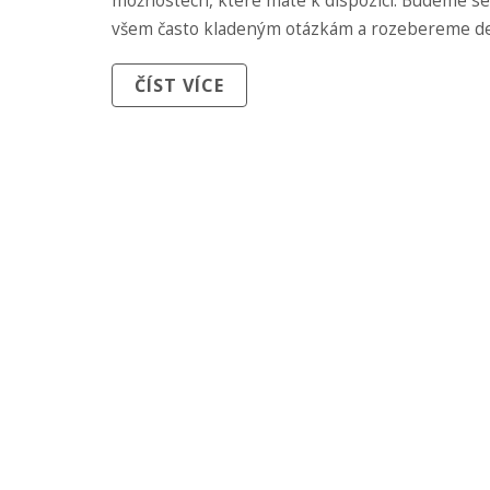
možnostech, které máte k dispozici. Budeme s
všem často kladeným otázkám a rozebereme de
každé metody. Přidejte se ke mně na této cestě
ČÍST VÍCE
dokonalým úsměvem!