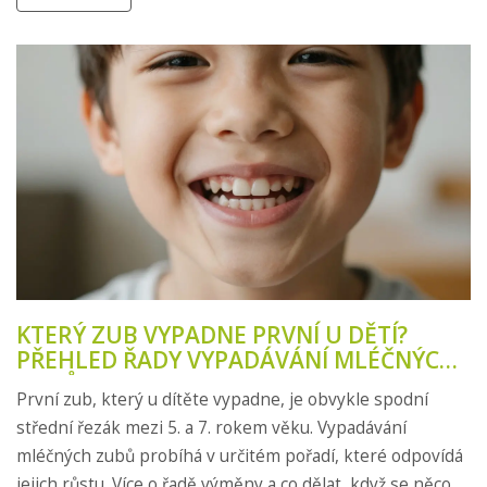
KTERÝ ZUB VYPADNE PRVNÍ U DĚTÍ?
PŘEHLED ŘADY VYPADÁVÁNÍ MLÉČNÝCH
ZUBŮ
První zub, který u dítěte vypadne, je obvykle spodní
střední řezák mezi 5. a 7. rokem věku. Vypadávání
mléčných zubů probíhá v určitém pořadí, které odpovídá
jejich růstu. Více o řadě výměny a co dělat, když se něco