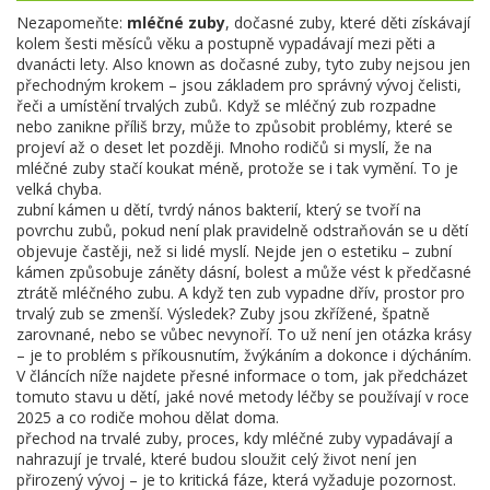
Nezapomeňte:
mléčné zuby
,
dočasné zuby, které děti získávají
kolem šesti měsíců věku a postupně vypadávají mezi pěti a
dvanácti lety
. Also known as
dočasné zuby
, tyto zuby nejsou jen
přechodným krokem – jsou základem pro správný vývoj čelisti,
řeči a umístění trvalých zubů.
Když se mléčný zub rozpadne
nebo zanikne příliš brzy, může to způsobit problémy, které se
projeví až o deset let později. Mnoho rodičů si myslí, že na
mléčné zuby stačí koukat méně, protože se i tak vymění. To je
velká chyba.
zubní kámen u dětí
,
tvrdý nános bakterií, který se tvoří na
povrchu zubů, pokud není plak pravidelně odstraňován
se u dětí
objevuje častěji, než si lidé myslí. Nejde jen o estetiku – zubní
kámen způsobuje záněty dásní, bolest a může vést k předčasné
ztrátě mléčného zubu. A když ten zub vypadne dřív, prostor pro
trvalý zub se zmenší. Výsledek? Zuby jsou zkřížené, špatně
zarovnané, nebo se vůbec nevynoří. To už není jen otázka krásy
– je to problém s příkousnutím, žvýkáním a dokonce i dýcháním.
V článcích níže najdete přesné informace o tom, jak předcházet
tomuto stavu u dětí, jaké nové metody léčby se používají v roce
2025 a co rodiče mohou dělat doma.
přechod na trvalé zuby
,
proces, kdy mléčné zuby vypadávají a
nahrazují je trvalé, které budou sloužit celý život
není jen
přirozený vývoj – je to kritická fáze, která vyžaduje pozornost.