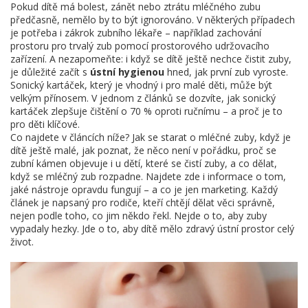
Pokud dítě má bolest, zánět nebo ztrátu mléčného zubu
předčasně, nemělo by to být ignorováno. V některých případech
je potřeba i zákrok zubního lékaře – například zachování
prostoru pro trvalý zub pomocí prostorového udržovacího
zařízení. A nezapomeňte: i když se dítě ještě nechce čistit zuby,
je důležité začít s
ústní hygienou
hned, jak první zub vyroste.
Sonický kartáček, který je vhodný i pro malé děti, může být
velkým přínosem. V jednom z článků se dozvíte, jak sonický
kartáček zlepšuje čištění o 70 % oproti ručnímu – a proč je to
pro děti klíčové.
Co najdete v článcích níže? Jak se starat o mléčné zuby, když je
dítě ještě malé, jak poznat, že něco není v pořádku, proč se
zubní kámen objevuje i u dětí, které se čistí zuby, a co dělat,
když se mléčný zub rozpadne. Najdete zde i informace o tom,
jaké nástroje opravdu fungují – a co je jen marketing. Každý
článek je napsaný pro rodiče, kteří chtějí dělat věci správně,
nejen podle toho, co jim někdo řekl. Nejde o to, aby zuby
vypadaly hezky. Jde o to, aby dítě mělo zdravý ústní prostor celý
život.