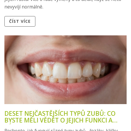
nevyvíjí normálně.
ČÍST VÍCE
DESET NEJČASTĚJŠÍCH TYPŮ ZUBŮ: CO
BYSTE MĚLI VĚDĚT O JEJICH FUNKCI A
VÝVOJI
Pochopte, jak fungují různé typy zubů - řezáky, kličky,