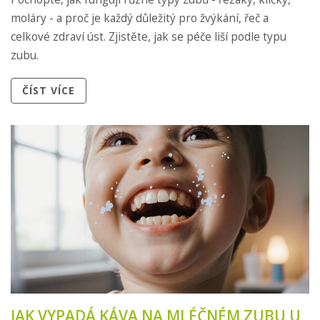
moláry - a proč je každý důležitý pro žvýkání, řeč a
celkové zdraví úst. Zjistěte, jak se péče liší podle typu
zubu.
ČÍST VÍCE
JAK VYPADÁ KÁVA NA MLÉČNÉM ZUBU U