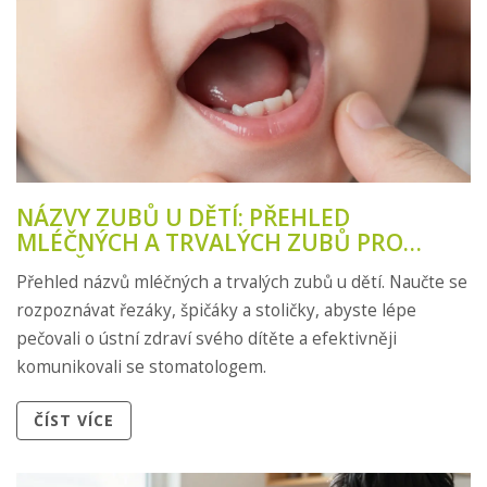
NÁZVY ZUBŮ U DĚTÍ: PŘEHLED
MLÉČNÝCH A TRVALÝCH ZUBŮ PRO
RODIČE
Přehled názvů mléčných a trvalých zubů u dětí. Naučte se
rozpoznávat řezáky, špičáky a stoličky, abyste lépe
pečovali o ústní zdraví svého dítěte a efektivněji
komunikovali se stomatologem.
ČÍST VÍCE