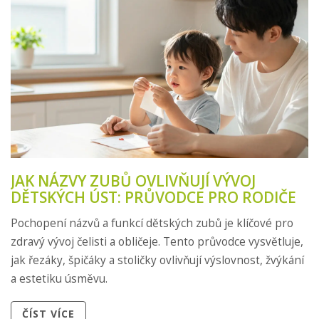
JAK NÁZVY ZUBŮ OVLIVŇUJÍ VÝVOJ
DĚTSKÝCH ÚST: PRŮVODCE PRO RODIČE
Pochopení názvů a funkcí dětských zubů je klíčové pro
zdravý vývoj čelisti a obličeje. Tento průvodce vysvětluje,
jak řezáky, špičáky a stoličky ovlivňují výslovnost, žvýkání
a estetiku úsměvu.
ČÍST VÍCE