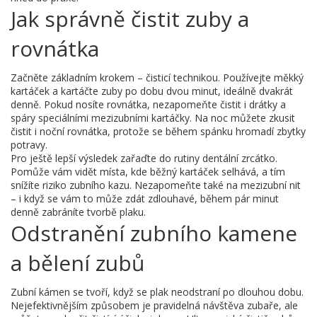
Jak správně čistit zuby a
rovnátka
Začněte základním krokem – čisticí technikou. Používejte měkký
kartáček a kartáčte zuby po dobu dvou minut, ideálně dvakrát
denně. Pokud nosíte rovnátka, nezapomeňte čistit i drátky a
spáry speciálními mezizubními kartáčky. Na noc můžete zkusit
čistit i noční rovnátka, protože se během spánku hromadí zbytky
potravy.
Pro ještě lepší výsledek zařaďte do rutiny dentální zrcátko.
Pomůže vám vidět místa, kde běžný kartáček selhává, a tím
snížíte riziko zubního kazu. Nezapomeňte také na mezizubní nit
– i když se vám to může zdát zdlouhavé, během pár minut
denně zabráníte tvorbě plaku.
Odstranění zubního kamene
a bělení zubů
Zubní kámen se tvoří, když se plak neodstraní po dlouhou dobu.
Nejefektivnějším způsobem je pravidelná návštěva zubaře, ale