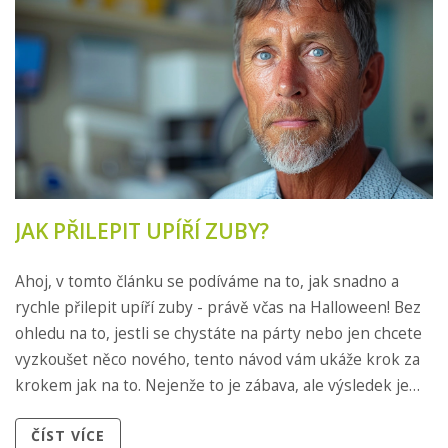
JAK PŘILEPIT UPÍŘÍ ZUBY?
Ahoj, v tomto článku se podíváme na to, jak snadno a
rychle přilepit upíří zuby - právě včas na Halloween! Bez
ohledu na to, jestli se chystáte na párty nebo jen chcete
vyzkoušet něco nového, tento návod vám ukáže krok za
krokem jak na to. Nejenže to je zábava, ale výsledek je
také uvěřitelně působivý. S tímto praktickým návodem
ČÍST VÍCE
budete mít nejlepší look na večírku!