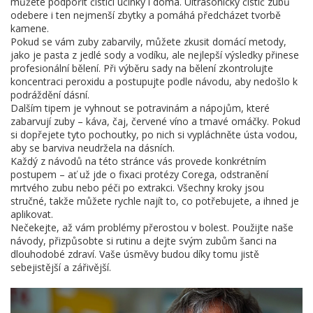
můžete podpořit čistící účinky i doma. Ultrasonický čistič zubů
odebere i ten nejmenší zbytky a pomáhá předcházet tvorbě
kamene.
Pokud se vám zuby zabarvily, můžete zkusit domácí metody,
jako je pasta z jedlé sody a vodíku, ale nejlepší výsledky přinese
profesionální bělení. Při výběru sady na bělení zkontrolujte
koncentraci peroxidu a postupujte podle návodu, aby nedošlo k
podráždění dásní.
Dalším tipem je vyhnout se potravinám a nápojům, které
zabarvují zuby – káva, čaj, červené víno a tmavé omáčky. Pokud
si dopřejete tyto pochoutky, po nich si vypláchněte ústa vodou,
aby se barviva neudržela na dásních.
Každý z návodů na této stránce vás provede konkrétním
postupem – ať už jde o fixaci protézy Corega, odstranění
mrtvého zubu nebo péči po extrakci. Všechny kroky jsou
stručné, takže můžete rychle najít to, co potřebujete, a ihned je
aplikovat.
Nečekejte, až vám problémy přerostou v bolest. Použijte naše
návody, přizpůsobte si rutinu a dejte svým zubům šanci na
dlouhodobé zdraví. Vaše úsměvy budou díky tomu jistě
sebejistější a zářivější.