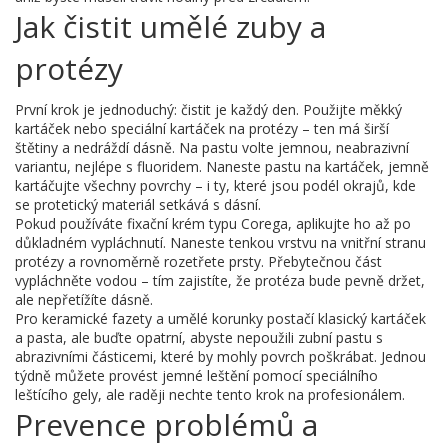
Jak čistit umělé zuby a
protézy
První krok je jednoduchý: čistit je každý den. Použijte měkký
kartáček nebo speciální kartáček na protézy – ten má širší
štětiny a nedráždí dásně. Na pastu volte jemnou, neabrazivní
variantu, nejlépe s fluoridem. Naneste pastu na kartáček, jemně
kartáčujte všechny povrchy – i ty, které jsou podél okrajů, kde
se protetický materiál setkává s dásní.
Pokud používáte fixační krém typu Corega, aplikujte ho až po
důkladném vypláchnutí. Naneste tenkou vrstvu na vnitřní stranu
protézy a rovnoměrně rozetřete prsty. Přebytečnou část
vypláchněte vodou – tím zajistíte, že protéza bude pevně držet,
ale nepřetížíte dásně.
Pro keramické fazety a umělé korunky postačí klasický kartáček
a pasta, ale buďte opatrní, abyste nepoužili zubní pastu s
abrazivními částicemi, které by mohly povrch poškrábat. Jednou
týdně můžete provést jemné leštění pomocí speciálního
leštícího gely, ale raději nechte tento krok na profesionálem.
Prevence problémů a