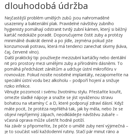
dlouhodobá údržba
Nejčastější problém umělých zubů jsou nahromaděné
usazeniny a bakteriální plak. Pravidelné návštěvy zubního
hygienisty pomáhají odstranit tvrdý zubní kámen, který si běžný
kartáč nedokáže poradit. Doporučujeme čistit zuby a protézy
minimálně dvakrát denně a po jídle, zejména pokud jste
konzumovali potravu, která má tendenci zanechat skvrny (káva,
čaj, červené víno).
Další praktický tip: používejte mezizubní kartáčky nebo dentální
nit pro prostory mezi umělými zuby a přírodními dásněmi. To
pomáhá předcházet zánětům a udržuje ústní mikroflóru v
rovnováze. Pokud nosíte nositelné implantáty, nezapomeňte na
speciální ústní vodu bez alkoholu – podpoří hojení a snižuje
riziko infekce.
Věnujte pozornost i svému životnímu stylu. Přestaňte kouřit,
omezte sladké nápoje a snažte se jíst vyváženou stravu
bohatou na vitamíny C a D, které podporují zdraví dásní. Když
máte pocit, že protéza nepřiléhá tak, jak by měla, nebo že se
objeví nepříjemný zápach, neodkládejte návštěvu zubaře –
včasná oprava může ušetřit hodně potíží.
Na závěr si připomeňte, že péče o umělé zuby není výjimečná –
je to součást vaší každodenní rutiny. Stačí pár minut ráno a