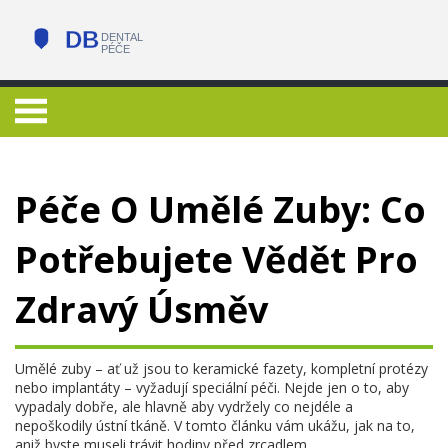
Péče O Umělé Zuby: Co
Potřebujete Vědět Pro
Zdravý Úsměv
Umělé zuby – ať už jsou to keramické fazety, kompletní protézy
nebo implantáty – vyžadují speciální péči. Nejde jen o to, aby
vypadaly dobře, ale hlavně aby vydržely co nejdéle a
nepoškodily ústní tkáně. V tomto článku vám ukážu, jak na to,
aniž byste museli trávit hodiny před zrcadlem.