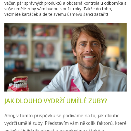
večer, pár správných produktů a občasná kontrola u odborníka a
vaše umělé zuby vám budou sloužit roky. Takže do toho,
vezměte kartáček a dejte svému úsměvu šanci zazářit!
JAK DLOUHO VYDRŽÍ UMĚLÉ ZUBY?
Ahoj, v tomto příspěvku se podíváme na to, jak dlouho
vydrží umělé zuby. Představím vám několik faktorů, které
ovlivňují jejich životnost a promluvíme si také o