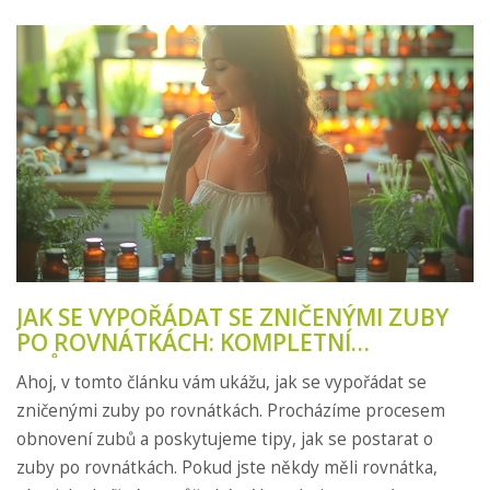
JAK SE VYPOŘÁDAT SE ZNIČENÝMI ZUBY
PO ROVNÁTKÁCH: KOMPLETNÍ
PRŮVODCE
Ahoj, v tomto článku vám ukážu, jak se vypořádat se
zničenými zuby po rovnátkách. Procházíme procesem
obnovení zubů a poskytujeme tipy, jak se postarat o
zuby po rovnátkách. Pokud jste někdy měli rovnátka,