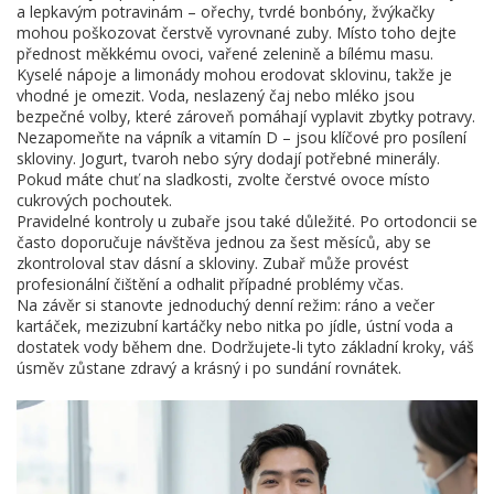
a lepkavým potravinám – ořechy, tvrdé bonbóny, žvýkačky
mohou poškozovat čerstvě vyrovnané zuby. Místo toho dejte
přednost měkkému ovoci, vařené zelenině a bílému masu.
Kyselé nápoje a limonády mohou erodovat sklovinu, takže je
vhodné je omezit. Voda, neslazený čaj nebo mléko jsou
bezpečné volby, které zároveň pomáhají vyplavit zbytky potravy.
Nezapomeňte na vápník a vitamín D – jsou klíčové pro posílení
skloviny. Jogurt, tvaroh nebo sýry dodají potřebné minerály.
Pokud máte chuť na sladkosti, zvolte čerstvé ovoce místo
cukrových pochoutek.
Pravidelné kontroly u zubaře jsou také důležité. Po ortodoncii se
často doporučuje návštěva jednou za šest měsíců, aby se
zkontroloval stav dásní a skloviny. Zubař může provést
profesionální čištění a odhalit případné problémy včas.
Na závěr si stanovte jednoduchý denní režim: ráno a večer
kartáček, mezizubní kartáčky nebo nitka po jídle, ústní voda a
dostatek vody během dne. Dodržujete-li tyto základní kroky, váš
úsměv zůstane zdravý a krásný i po sundání rovnátek.