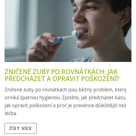
ZNIČENÉ ZUBY PO ROVNÁTKÁCH: JAK
PŘEDCHÁZET A OPRAVIT POŠKOZENÍ?
Zničené zuby po rovnátkách jsou běžný problém, který
vzniká špatnou hygienou. Zjistěte, jak předcházet kazu,
jak opravit poškození a proč je prevence důležitější než
léčba.
ČÍST VÍCE