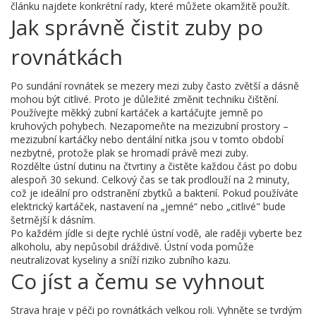
článku najdete konkrétní rady, které můžete okamžitě použít.
Jak správně čistit zuby po
rovnátkách
Po sundání rovnátek se mezery mezi zuby často zvětší a dásně
mohou být citlivé. Proto je důležité změnit techniku čištění.
Používejte měkký zubní kartáček a kartáčujte jemně po
kruhových pohybech. Nezapomeňte na mezizubní prostory –
mezizubní kartáčky nebo dentální nitka jsou v tomto období
nezbytné, protože plak se hromadí právě mezi zuby.
Rozdělte ústní dutinu na čtvrtiny a čistěte každou část po dobu
alespoň 30 sekund. Celkový čas se tak prodlouží na 2 minuty,
což je ideální pro odstranění zbytků a bakterií. Pokud používáte
elektrický kartáček, nastavení na „jemné“ nebo „citlivé" bude
šetrnější k dásním.
Po každém jídle si dejte rychlé ústní vodě, ale raději vyberte bez
alkoholu, aby nepůsobil dráždivě. Ústní voda pomůže
neutralizovat kyseliny a sníží riziko zubního kazu.
Co jíst a čemu se vyhnout
Strava hraje v péči po rovnátkách velkou roli. Vyhněte se tvrdým