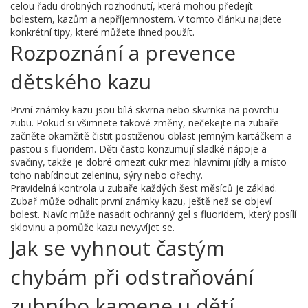
celou řadu drobných rozhodnutí, která mohou předejít
bolestem, kazům a nepříjemnostem. V tomto článku najdete
konkrétní tipy, které můžete ihned použít.
Rozpoznání a prevence
dětského kazu
První známky kazu jsou bílá skvrna nebo skvrnka na povrchu
zubu. Pokud si všimnete takové změny, nečekejte na zubaře –
začněte okamžitě čistit postiženou oblast jemným kartáčkem a
pastou s fluoridem. Děti často konzumují sladké nápoje a
svačiny, takže je dobré omezit cukr mezi hlavními jídly a místo
toho nabídnout zeleninu, sýry nebo ořechy.
Pravidelná kontrola u zubaře každých šest měsíců je základ.
Zubař může odhalit první známky kazu, ještě než se objeví
bolest. Navíc může nasadit ochranný gel s fluoridem, který posílí
sklovinu a pomůže kazu nevyvíjet se.
Jak se vyhnout častým
chybám při odstraňování
zubního kamene u dětí