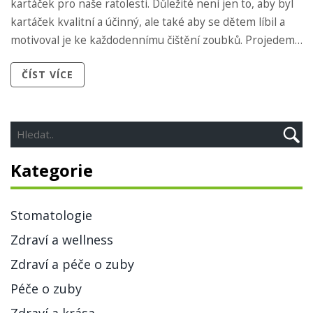
kartáček pro naše ratolesti. Důležité není jen to, aby byl
kartáček kvalitní a účinný, ale také aby se dětem líbil a
motivoval je ke každodennímu čištění zoubků. Projedeme
různé typy a značky kartáčků, porovnáme jejich výhody a
ČÍST VÍCE
nevýhody a dáme vám tipy, na co si dát pozor při nákupu.
Takže, pokud chcete svému dítěti poskytnout tu nejlepší
ústní péči, jste tady správně!
Kategorie
Stomatologie
Zdraví a wellness
Zdraví a péče o zuby
Péče o zuby