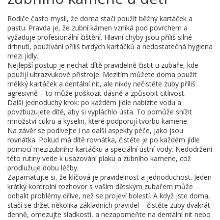
Rodiče často myslí, že doma stačí použít běžný kartáček a
pastu. Pravda je, že zubní kámen vzniká pod povrchem a
vyžaduje profesionální čištění. Hlavní chyby jsou příliš silné
drhnutí, používání příliš tvrdých kartáčků a nedostatečná hygiena
mezi jídly.
Nejlepší postup je nechat dítě pravidelně čistit u zubaře, kde
použijí ultrazvukové přístroje. Mezitím můžete doma použít
měkký kartáček a dentální nit, ale nikdy nečistěte zuby příliš
agresivně – to může poškozit dásně a způsobit citlivost.
Další jednoduchý krok: po každém jídle nabízíte vodu a
povzbuzujete dítě, aby si vypláchlo ústa. To pomůže snížit
množství cukru a kyselin, které podporují tvorbu kamene.
Na závěr se podívejte i na další aspekty péče, jako jsou
rovnátka. Pokud má dítě rovnátka, čistěte je po každém jídle
pomocí mezizubního kartáčku a speciální ústní vody. Nedodržení
této rutiny vede k usazování plaku a zubního kamene, což
prodlužuje dobu léčby.
Zapamatujte si, že klíčová je pravidelnost a jednoduchost. Jeden
krátký kontrolní rozhovor s vaším dětským zubařem může
odhalit problémy dříve, než se projeví bolestí. A když jste doma,
stačí se držet několika základních pravidel – čistěte zuby dvakrát
denně, omezujte sladkosti, a nezapomeňte na dentální nit nebo