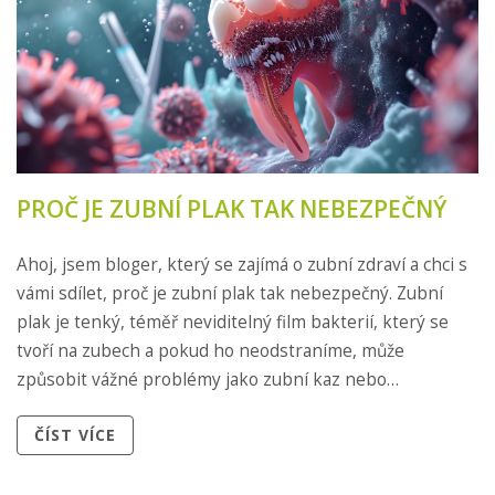
PROČ JE ZUBNÍ PLAK TAK NEBEZPEČNÝ
Ahoj, jsem bloger, který se zajímá o zubní zdraví a chci s
vámi sdílet, proč je zubní plak tak nebezpečný. Zubní
plak je tenký, téměř neviditelný film bakterií, který se
tvoří na zubech a pokud ho neodstraníme, může
způsobit vážné problémy jako zubní kaz nebo
parodontitidu. Doufám, že se ke mně přidáte a dozvíte se,
ČÍST VÍCE
jak předejít tvorbě plaku a udržet vaše úsměv zdravý a
krásný. Věřte mi, správná ústní hygiena může udělat
velký rozdíl! Pojďme spolu prozkoumat, jak udržet náš