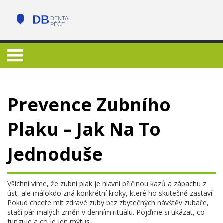
Prevence Zubního
Plaku – Jak Na To
Jednoduše
Všichni víme, že zubní plak je hlavní příčinou kazů a zápachu z
úst, ale málokdo zná konkrétní kroky, které ho skutečně zastaví.
Pokud chcete mít zdravé zuby bez zbytečných návštěv zubaře,
stačí pár malých změn v denním rituálu. Pojďme si ukázat, co
funguje a co je jen mýtus.