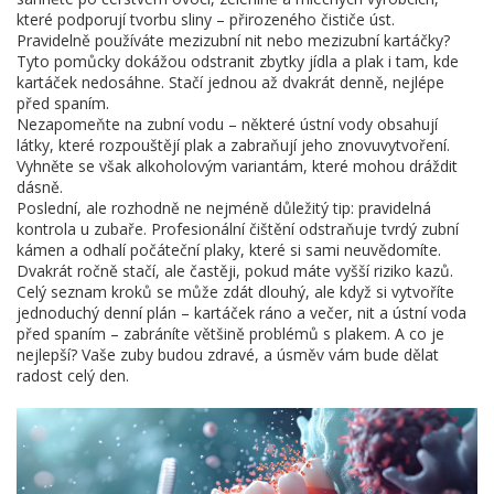
které podporují tvorbu sliny – přirozeného čističe úst.
Pravidelně používáte mezizubní nit nebo mezizubní kartáčky?
Tyto pomůcky dokážou odstranit zbytky jídla a plak i tam, kde
kartáček nedosáhne. Stačí jednou až dvakrát denně, nejlépe
před spaním.
Nezapomeňte na zubní vodu – některé ústní vody obsahují
látky, které rozpouštějí plak a zabraňují jeho znovuvytvoření.
Vyhněte se však alkoholovým variantám, které mohou dráždit
dásně.
Poslední, ale rozhodně ne nejméně důležitý tip: pravidelná
kontrola u zubaře. Profesionální čištění odstraňuje tvrdý zubní
kámen a odhalí počáteční plaky, které si sami neuvědomíte.
Dvakrát ročně stačí, ale častěji, pokud máte vyšší riziko kazů.
Celý seznam kroků se může zdát dlouhý, ale když si vytvoříte
jednoduchý denní plán – kartáček ráno a večer, nit a ústní voda
před spaním – zabráníte většině problémů s plakem. A co je
nejlepší? Vaše zuby budou zdravé, a úsměv vám bude dělat
radost celý den.