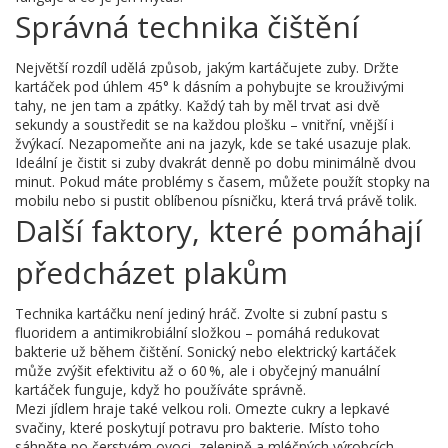
Správná technika čištění
Největší rozdíl udělá způsob, jakým kartáčujete zuby. Držte
kartáček pod úhlem 45° k dásním a pohybujte se krouživými
tahy, ne jen tam a zpátky. Každý tah by měl trvat asi dvě
sekundy a soustředit se na každou plošku – vnitřní, vnější i
žvýkací. Nezapomeňte ani na jazyk, kde se také usazuje plak.
Ideální je čistit si zuby dvakrát denně po dobu minimálně dvou
minut. Pokud máte problémy s časem, můžete použít stopky na
mobilu nebo si pustit oblíbenou písničku, která trvá právě tolik.
Další faktory, které pomáhají
předcházet plakům
Technika kartáčku není jediný hráč. Zvolte si zubní pastu s
fluoridem a antimikrobiální složkou – pomáhá redukovat
bakterie už během čištění. Sonický nebo elektrický kartáček
může zvýšit efektivitu až o 60 %, ale i obyčejný manuální
kartáček funguje, když ho používáte správně.
Mezi jídlem hraje také velkou roli. Omezte cukry a lepkavé
svačiny, které poskytují potravu pro bakterie. Místo toho
sáhněte po čerstvém ovoci, zelenině a mléčných výrobcích,