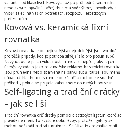
variant – od klasických kovových až po průhledné keramické
nebo skryté lingvální. Každý druh má své výhody i nevýhody a
výběr záleží na vašich potřebách, rozpočtu i estetických
preferencích.
Kovová vs. keramická fixní
rovnatka
Kovová rovnatka jsou nejlevnější a nejodolnější. Jsou vhodná
pro těžší případy, kde je potřeba silnější síla pro posun zubů.
Nevýhodou je jejich viditelnost – mnozí si nepřejí, aby jejich
úsměv vypadalo jako ze zubařské reklamy. Keramická rovnatka
jsou průhledná nebo zbarvená na barvu zubů, takže jsou méně
nápadná. Na druhou stranu jsou křehčí a mohou se snadněji
poškodit, pokud se při jídle zakousnete do tvrdých potravin.
Self‑ligating a tradiční drátky
– jak se liší
Tradiční rovnatka drží drátky pomocí elastických ligatur, které se
pravidelně mění. To zvyšuje dobu léčby, protože ligatury se
mohou poškodit a ztratit pružnost. Self‑ligating rovnatka mají