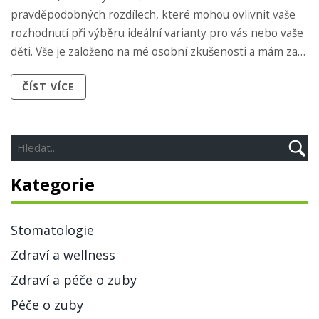
pravděpodobných rozdílech, které mohou ovlivnit vaše
rozhodnutí při výběru ideální varianty pro vás nebo vaše
děti. Vše je založeno na mé osobní zkušenosti a mám za
cíl pomoci vám lépe porozumět tomuto tématu. Připravte
ČÍST VÍCE
se na cenné informace a praktické rady, které by mohly
odhalit nové perspektivy.
Kategorie
Stomatologie
Zdraví a wellness
Zdraví a péče o zuby
Péče o zuby