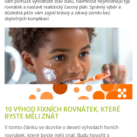
vám pomůže vyhodnotit stav zubů, navrhnout nejvhodnější typ
rovnátek a nastavit realistický časový plán. Správný výběr a
důsledná péče vám zajistí krásný a zdravý úsměv bez
zbytečných komplikací.
10 VÝHOD FIXNÍCH ROVNÁTEK, KTERÉ
BYSTE MĚLI ZNÁT
V tomto článku se dozvíte o deseti výhodách fixních
rovnátek, které byste měli znát. Budu hovořit o