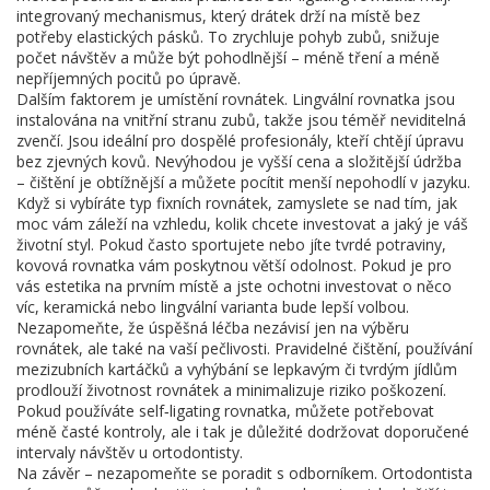
integrovaný mechanismus, který drátek drží na místě bez
potřeby elastických pásků. To zrychluje pohyb zubů, snižuje
počet návštěv a může být pohodlnější – méně tření a méně
nepříjemných pocitů po úpravě.
Dalším faktorem je umístění rovnátek. Lingvální rovnatka jsou
instalována na vnitřní stranu zubů, takže jsou téměř neviditelná
zvenčí. Jsou ideální pro dospělé profesionály, kteří chtějí úpravu
bez zjevných kovů. Nevýhodou je vyšší cena a složitější údržba
– čištění je obtížnější a můžete pocítit menší nepohodlí v jazyku.
Když si vybíráte typ fixních rovnátek, zamyslete se nad tím, jak
moc vám záleží na vzhledu, kolik chcete investovat a jaký je váš
životní styl. Pokud často sportujete nebo jíte tvrdé potraviny,
kovová rovnatka vám poskytnou větší odolnost. Pokud je pro
vás estetika na prvním místě a jste ochotni investovat o něco
víc, keramická nebo lingvální varianta bude lepší volbou.
Nezapomeňte, že úspěšná léčba nezávisí jen na výběru
rovnátek, ale také na vaší pečlivosti. Pravidelné čištění, používání
mezizubních kartáčků a vyhýbání se lepkavým či tvrdým jídlům
prodlouží životnost rovnátek a minimalizuje riziko poškození.
Pokud používáte self‑ligating rovnatka, můžete potřebovat
méně časté kontroly, ale i tak je důležité dodržovat doporučené
intervaly návštěv u ortodontisty.
Na závěr – nezapomeňte se poradit s odborníkem. Ortodontista