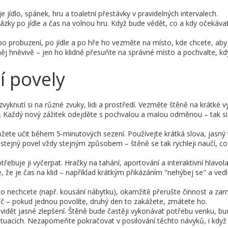
e jídlo, spánek, hru a toaletní přestávky v pravidelných intervalech.
zky po jídle a čas na volnou hru. Když bude vědět, co a kdy očekáva
 probuzení, po jídle a po hře ho vezměte na místo, kde chcete, aby 
j hněvivě – jen ho klidně přesuňte na správné místo a pochvalte, kd
í povely
 zvyknutí si na různé zvuky, lidi a prostředí. Vezměte štěně na krátké 
 Každý nový zážitek odejděte s pochvalou a malou odměnou – tak si 
žete učit během 5‑minutových sezení. Používejte krátká slova, jasný 
tejný povel vždy stejným způsobem – štěně se tak rychleji naučí, co
buje ji vyčerpat. Hračky na tahání, aportování a interaktivní hlavo
, že je čas na klid – například krátkým přikázáním "nehýbej se" a ved
co nechcete (např. kousání nábytku), okamžitě přerušte činnost a za
íč – pokud jednou povolíte, druhý den to zakážete, zmátete ho.
 vidět jasné zlepšení. Štěně bude častěji vykonávat potřebu venku, bu
tuacích. Nezapomeňte pokračovat v posilování těchto návyků, i když