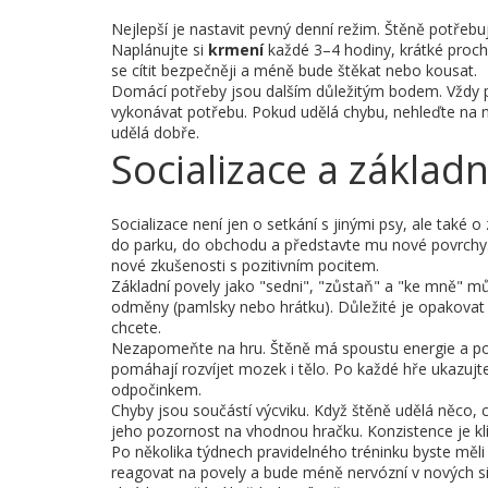
Nejlepší je nastavit pevný denní režim. Štěně potřebuj
Naplánujte si
krmení
každé 3–4 hodiny, krátké prochá
se cítit bezpečněji a méně bude štěkat nebo kousat.
Domácí potřeby jsou dalším důležitým bodem. Vždy po
vykonávat potřebu. Pokud udělá chybu, nehleďte na ně
udělá dobře.
Socializace a základn
Socializace není jen o setkání s jinými psy, ale také o
do parku, do obchodu a představte mu nové povrchy.
nové zkušenosti s pozitivním pocitem.
Základní povely jako "sedni", "zůstaň" a "ke mně" mů
odměny (pamlsky nebo hrátku). Důležité je opakovat s
chcete.
Nezapomeňte na hru. Štěně má spoustu energie a potře
pomáhají rozvíjet mozek i tělo. Po každé hře ukazujte
odpočinkem.
Chyby jsou součástí výcviku. Když štěně udělá něco, 
jeho pozornost na vhodnou hračku. Konzistence je kl
Po několika týdnech pravidelného tréninku byste měli
reagovat na povely a bude méně nervózní v nových si