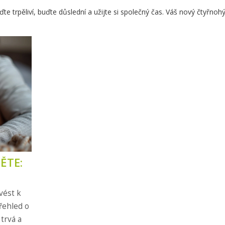
ďte trpěliví, buďte důslední a užijte si společný čas. Váš nový čtyřnoh
ĚTE:
vést k
řehled o
trvá a