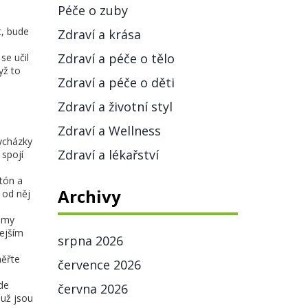
Péče o zuby
t, bude
Zdraví a krása
Zdraví a péče o tělo
se učil
yž to
Zdraví a péče o děti
Zdraví a životní styl
Zdraví a Wellness
vycházky
Zdraví a lékařství
spojí
tón a
Archivy
 od něj
lamy
lejším
srpna 2026
měřte
července 2026
de
června 2026
 už jsou