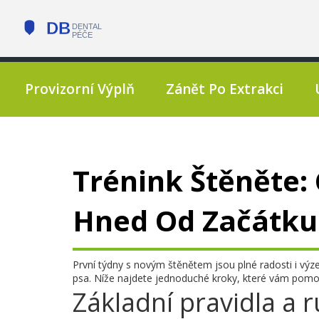
Provizorní Výplň
Zánět Po Extrakci
Trénink Štěněte:
Hned Od Začátku
První týdny s novým štěnětem jsou plné radosti i výz
psa. Níže najdete jednoduché kroky, které vám pomoh
Základní pravidla a r