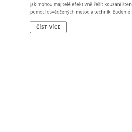
jak mohou majitelé efektivně řešit kousání ště
pomocí osvědčených metod a technik. Budeme s
na specifické strategie, tipy a metody, které po
ČÍST VÍCE
tréninku štěněte, aby se naučilo nekousat, a udr
domácnost šťastnou a v harmonii.