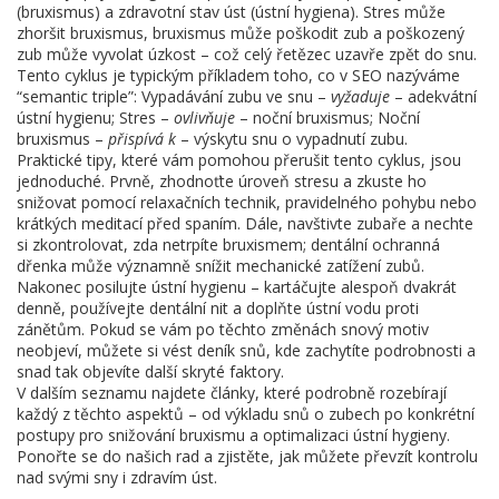
(bruxismus) a zdravotní stav úst (ústní hygiena). Stres může
zhoršit bruxismus, bruxismus může poškodit zub a poškozený
zub může vyvolat úzkost – což celý řetězec uzavře zpět do snu.
Tento cyklus je typickým příkladem toho, co v SEO nazýváme
“semantic triple”: Vypa​dávání zubu ve snu –
vyžaduje
– adekvátní
ústní hygienu; Stres –
ovlivňuje
– noční bruxismus; Noční
bruxismus –
přispívá k
– výskytu snu o vypadnutí zubu.
Praktické tipy, které vám pomohou přerušit tento cyklus, jsou
jednoduché. Prvně, zhodnoťte úroveň stresu a zkuste ho
snižovat pomocí relaxačních technik, pravidelného pohybu nebo
krátkých meditací před spaním. Dále, navštivte zubaře a nechte
si zkontrolovat, zda netrpíte bruxismem; dentální ochranná
dřenka může významně snížit mechanické zatížení zubů.
Nakonec posilujte ústní hygienu – kartáčujte alespoň dvakrát
denně, používejte dentální nit a doplňte ústní vodu proti
zánětům. Pokud se vám po těchto změnách snový motiv
neobjeví, můžete si vést deník snů, kde zachytíte podrobnosti a
snad tak objevíte další skryté faktory.
V dalším seznamu najdete články, které podrobně rozebírají
každý z těchto aspektů – od výkladu snů o zubech po konkrétní
postupy pro snižování bruxismu a optimalizaci ústní hygieny.
Ponořte se do našich rad a zjistěte, jak můžete převzít kontrolu
nad svými sny i zdravím úst.