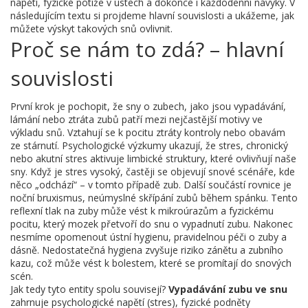
napětí, fyzické potíže v ústech a dokonce i každodenní návyky. V
následujícím textu si projdeme hlavní souvislosti a ukážeme, jak
můžete výskyt takových snů ovlivnit.
Proč se nám to zdá? – hlavní
souvislosti
První krok je pochopit, že
sny o zubech
,
jako jsou vypadávání,
lámání nebo ztráta zubů
patří mezi nejčastější motivy ve
výkladu snů. Vztahují se k pocitu ztráty kontroly nebo obavám
ze stárnutí. Psychologické výzkumy ukazují, že
stres
,
chronický
nebo akutní stres
aktivuje limbické struktury, které ovlivňují naše
sny. Když je stres vysoký, častěji se objevují snové scénáře, kde
něco „odchází“ – v tomto případě zub. Další součástí rovnice je
noční bruxismus
,
neúmyslné skřípání zubů během spánku
. Tento
reflexní tlak na zuby může vést k mikroúrazům a fyzickému
pocitu, který mozek přetvoří do snu o vypadnutí zubu. Nakonec
nesmíme opomenout
ústní hygienu
,
pravidelnou péči o zuby a
dásně
. Nedostatečná hygiena zvyšuje riziko zánětu a zubního
kazu, což může vést k bolestem, které se promítají do snových
scén.
Jak tedy tyto entity spolu souvisejí?
Vypadávání zubu ve snu
zahrnuje psychologické napětí (stres), fyzické podněty