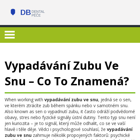
Vypadávání Zubu Ve
Snu – Co To Znamená?
When working with
vypadávání zubu ve snu
,
jedná se o sen,
ve kterém ztrácíte zub během spánku nebo v samotném snu
.
Also known as
sen o vypadnutí zubu
, it
často odráží podvědomé
obavy, stres nebo fyzické signály ústní dutiny
.
Tento typ snu není
jen kuriozita – je to signál, který může odhalit, co se ve vaší
hlavě i těle děje. Vědci i psychologové souhlasí, že
vypadávání
zubu ve snu
zahrnuje několik propojených faktorů: psychické