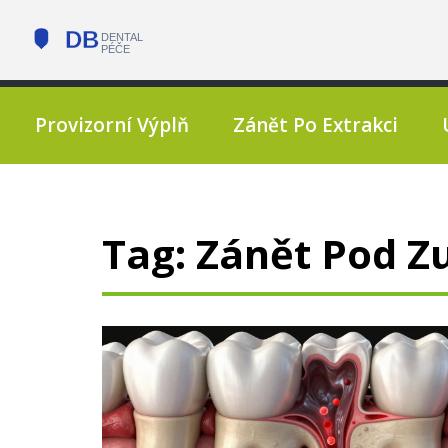
Provizorní Výplň
Zánět Po Extrakci
Tag: Zánět Pod 