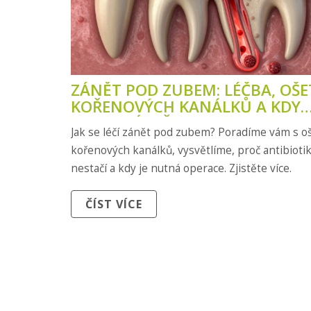
ZÁNĚT POD ZUBEM: LÉČBA, OŠE
KOŘENOVÝCH KANÁLKŮ A KDY
VOLAT LÉKAŘE
Jak se léčí zánět pod zubem? Poradíme vám s o
kořenových kanálků, vysvětlíme, proč antibioti
nestačí a kdy je nutná operace. Zjistěte více.
ČÍST VÍCE