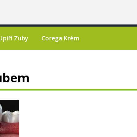
Upíří Zuby
Corega Krém
Zubem