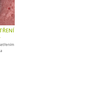
TŘENÍ
šetřením
ka