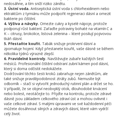
nedosáhne, a tím sníží riziko zánětu.
3. Ústní voda.
Antiseptická ústní voda s chlorhexidinem nebo
ektraktům z tymiánu může podpořit regeneraci dásní a omezit
bakterie po čištění.
4. Výživa a návyky.
Omezte cukry a kyselé nápoje, protože
podporují růst bakterií. Zařaďte potraviny bohaté na vitamín C a
K – citrusy, brokolice, listová zelenina – které posilují pojivovou
tkáň dásní.
5. Přestaňte kouřit.
Tabák snižuje prokrvení dásní a
zpomaluje hojení. Když přestanete kouřit, vaše dásně se během
několika týdnů výrazně zlepší.
6. Pravidelné kontroly.
Navštěvujte zubaře každých šest
měsíců. Profesionální čištění odstraní zubní kámen pod dásní,
který si doma odčistit nedokážete.
Dodržování těchto šesti kroků zabraňuje nejen zánětům, ale
také snižuje pravděpodobnost ztráty zubů. Nemusíte být
odborník – stačí si vytvořit jednoduchý rutinní plán a držet se ho.
V případě, že se objeví neobvyklý otok, dlouhodobé krvácení
nebo bolest, neotáčejte to. Přijďte na kontrolu, protože zdravé
dásně jsou základem celkového zdraví úst a mohou ovlivnit i
vaše celkové zdraví. S malými úpravami ve své každodenní péči
můžete dosáhnout silných a zdravých dásní, které vám vydrží
celý život.