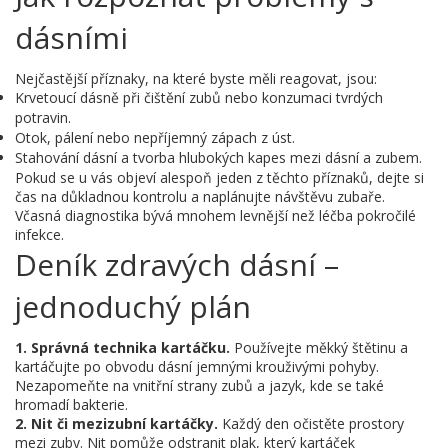
dásními
Nejčastější příznaky, na které byste měli reagovat, jsou:
Krvetoucí dásně při čištění zubů nebo konzumaci tvrdých
potravin.
Otok, pálení nebo nepříjemný zápach z úst.
Stahování dásní a tvorba hlubokých kapes mezi dásní a zubem.
Pokud se u vás objeví alespoň jeden z těchto příznaků, dejte si
čas na důkladnou kontrolu a naplánujte návštěvu zubaře.
Včasná diagnostika bývá mnohem levnější než léčba pokročilé
infekce.
Deník zdravých dásní –
jednoduchý plán
1. Správná technika kartáčku.
Používejte měkký štětinu a
kartáčujte po obvodu dásní jemnými krouživými pohyby.
Nezapomeňte na vnitřní strany zubů a jazyk, kde se také
hromadí bakterie.
2. Nit či mezizubní kartáčky.
Každý den očistěte prostory
mezi zuby. Nit pomůže odstranit plak, který kartáček