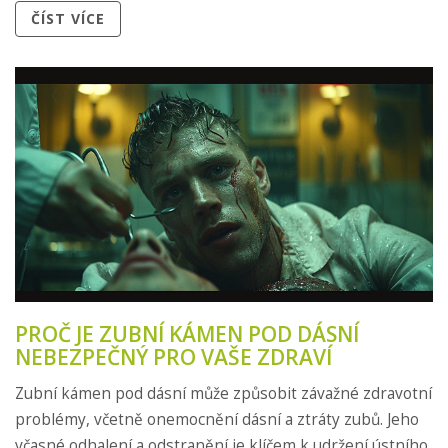
ČÍST VÍCE
PROČ JE ZUBNÍ KÁMEN POD DÁSNÍ
NEBEZPEČNÝ PRO VAŠE ZDRAVÍ
Zubní kámen pod dásní může způsobit závažné zdravotní
problémy, včetně onemocnění dásní a ztráty zubů. Jeho
včasné odhalení a odstranění je klíčem k udržení ústního