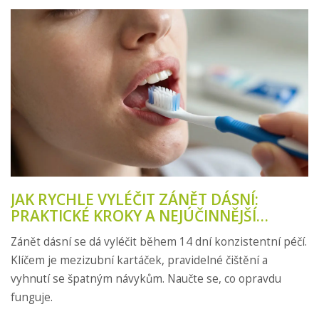
JAK RYCHLE VYLÉČIT ZÁNĚT DÁSNÍ:
PRAKTICKÉ KROKY A NEJÚČINNĚJŠÍ
METODY
Zánět dásní se dá vyléčit během 14 dní konzistentní péčí.
Klíčem je mezizubní kartáček, pravidelné čištění a
vyhnutí se špatným návykům. Naučte se, co opravdu
funguje.