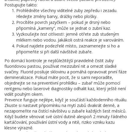
Postupujte takto:
Prohlédněte všechny viditelné zuby zepředu i zezadu.
Hledejte změny barvy, drážky nebo plošky.
Procítěte povrch jazyčkem – pokud je drsný nebo
připomíná „kameny“, může se jednat o zubní kaz.
Vyzkoušejte
test citlivosti
: jemně otřete zub studeným
mlékem nebo vodou. Jakákoli ostrá reakce je varováním.
Pokud najdete podezřelé místo, zaznamenejte si ho a
připomeňte si při další návštěvě zubaře.
Po domácí kontrole je nejdůležitější pravidelně čistit zuby
fluoridovou pastou, používat mezizubní nit a omezit sladké
svačiny. Fluorid posiluje sklovinu a pomáhá opravovat první fáze
demineralizace. Pokud máte pocit, že si sami neporadíte,
objednejte se na preventivní prohlídku – zubař může pomocí
rentgenu nebo laserové diagnostiky odhalit kaz, který ještě není
vidět pouhým okem.
Prevence funguje nejlépe, když je součástí každodenního rituálu.
Zkuste si nastavit připomínku na mytí zubů dvakrát denně, a
nezapomeňte na čistící návštěvu u zubaře každých šest měsíců.
Když budete věnovat své ústní dutině alespoň 2 minuty řádného
kartáčování, používání ústní vody a nitě, riziko vzniku kazu
klesne výrazně.