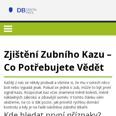
Zjištění Zubního Kazu –
Co Potřebujete Vědět
Každý z nás se někdy probudí a všimne si, že mu v ústech něco
bolí nebo vypadá jinak. Pokud se jedná o zub, může to být první
signál kazu. Rozpoznat kaz včas znamená méně bolestí, méně
nákladných zákroků a zdravější úsměv. V tomto článku vám
ukážeme, na co si dát pozor, jak provést rychlou domácí
kontrolu a kdy je na řadě návštěva zubního lékaře.
Kde hledat první příznaky?