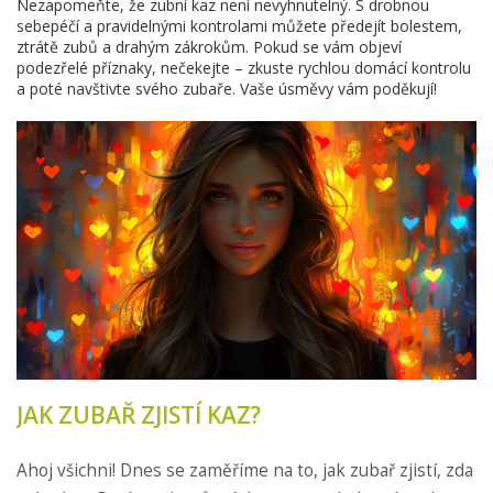
Nezapomeňte, že zubní kaz není nevyhnutelný. S drobnou
sebepéčí a pravidelnými kontrolami můžete předejít bolestem,
ztrátě zubů a drahým zákrokům. Pokud se vám objeví
podezřelé příznaky, nečekejte – zkuste rychlou domácí kontrolu
a poté navštivte svého zubaře. Vaše úsměvy vám poděkují!
JAK ZUBAŘ ZJISTÍ KAZ?
Ahoj všichni! Dnes se zaměříme na to, jak zubař zjistí, zda