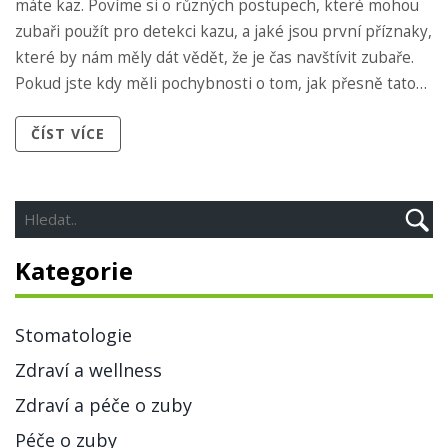
máte kaz. Povíme si o různých postupech, které mohou
zubaři použít pro detekci kazu, a jaké jsou první příznaky,
které by nám měly dát vědět, že je čas navštívit zubaře.
Pokud jste kdy měli pochybnosti o tom, jak přesně tato
diagnóza probíhá, tento článek je pro vás. Připojte se ke
ČÍST VÍCE
mně a naučíme se společně více o péči o naše zuby.
Kategorie
Stomatologie
Zdraví a wellness
Zdraví a péče o zuby
Péče o zuby