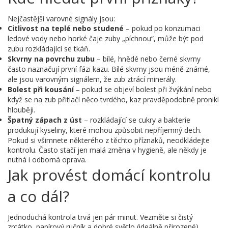
Nejčastější varovné signály jsou:
Citlivost na teplé nebo studené
– pokud po konzumaci
ledové vody nebo horké čaje zuby „píchnou“, může být pod
zubu rozkládající se tkáň.
Skvrny na povrchu zubu
– bílé, hnědé nebo černé skvrny
často naznačují první fázi kazu. Bílé skvrny jsou méně známé,
ale jsou varovným signálem, že zub ztrácí minerály.
Bolest při kousání
– pokud se objeví bolest při žvýkání nebo
když se na zub přitlačí něco tvrdého, kaz pravděpodobně pronikl
hlouběji.
Špatný zápach z úst
– rozkládající se cukry a bakterie
produkují kyseliny, které mohou způsobit nepříjemný dech.
Pokud si všimnete některého z těchto příznaků, neodkládejte
kontrolu. Často stačí jen malá změna v hygieně, ale někdy je
nutná i odborná oprava.
Jak provést domácí kontrolu
a co dál?
Jednoduchá kontrola trvá jen pár minut. Vezměte si čistý
zrcátko, papírový ručník a dobré světlo (ideálně přirozené).