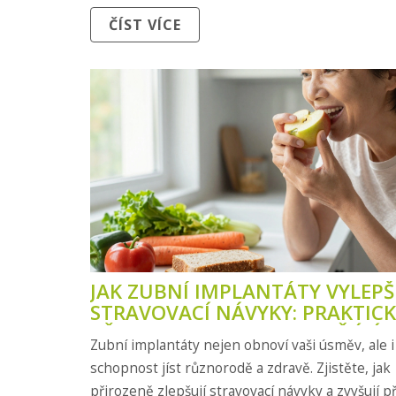
ČÍST VÍCE
JAK ZUBNÍ IMPLANTÁTY VYLEPŠ
STRAVOVACÍ NÁVYKY: PRAKTIC
PŘEHLED PRO LIDI S CHYBĚJÍCÍM
Zubní implantáty nejen obnoví vaši úsměv, ale i
ZUBY
schopnost jíst různorodě a zdravě. Zjistěte, jak
přirozeně zlepšují stravovací návyky a zvyšují p