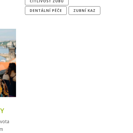
CITLIVOST ZUBŮ
DENTÁLNÍ PÉČE
ZUBNÍ KAZ
PY
ivota
ám