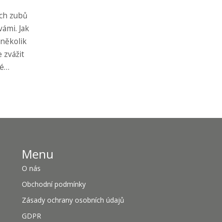
ých zubů
vámi. Jak
 několik
 zvážit
mé
it
Menu
O nás
Obchodní podmínky
Zásady ochrany osobních údajů
GDPR