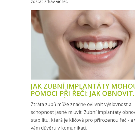
zůstat zdráv víc let.
JAK ZUBNÍ IMPLANTÁTY MOHO
POMOCI PŘI ŘEČI: JAK OBNOVIT
JASNOU VÝSLOVNOST
Ztráta zubů může značně ovlivnit výslovnost a
schopnost jasně mluvit. Zubní implantáty obno
stabilitu, která je klíčová pro přirozenou řeč - a 
vám důvěru v komunikaci.