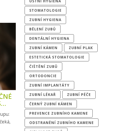
ÚSTNÍ HYGIENA
STOMATOLOGIE
ZUBNÍ HYGIENA
BĚLENÍ ZUBŮ
DENTÁLNÍ HYGIENA
ZUBNÍ KÁMEN
ZUBNÍ PLAK
ESTETICKÁ STOMATOLOGIE
ČIŠTĚNÍ ZUBŮ
ORTODONCIE
ZUBNÍ IMPLANTÁTY
ČNÉ
ZUBNÍ LÉKAŘ
ZUBNÍ PÉČE
S
ČERNÝ ZUBNÍ KÁMEN
PREVENCE ZUBNÍHO KAMENE
rupu:
čeká,
ODSTRANĚNÍ ZUBNÍHO KAMENE