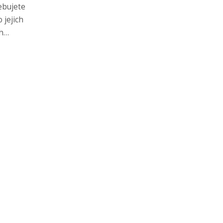
řebujete
 jejich
h
těte