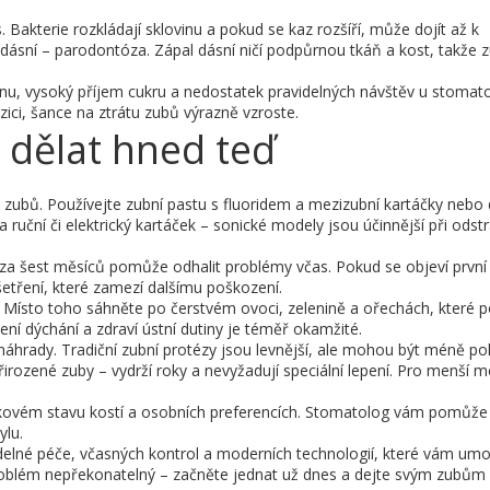
. Bakterie rozkládají sklovinu a pokud se kaz rozšíří, může dojít až k
dásní – parodontóza. Zápal dásní ničí podpůrnou tkáň a kost, takže 
ienu, vysoký příjem cukru a nedostatek pravidelných návštěv u stomat
ici, šance na ztrátu zubů výrazně vzroste.
 dělat hned teď
ubů. Používejte zubní pastu s fluoridem a mezizubní kartáčky nebo 
 ruční či elektrický kartáček – sonické modely jsou účinnější při odst
 za šest měsíců pomůže odhalit problémy včas. Pokud se objeví prvn
etření, které zamezí dalšímu poškození.
y. Místo toho sáhněte po čerstvém ovoci, zelenině a ořechách, které p
ení dýchání a zdraví ústní dutiny je téměř okamžité.
 náhrady. Tradiční zubní protézy jsou levnější, ale mohou být méně po
 přirozené zuby – vydrží roky a nevyžadují speciální lepení. Pro menší 
lkovém stavu kostí a osobních preferencích. Stomatolog vám pomůže
ylu.
lné péče, včasných kontrol a moderních technologií, které vám umo
roblém nepřekonatelný – začněte jednat už dnes a dejte svým zubům 