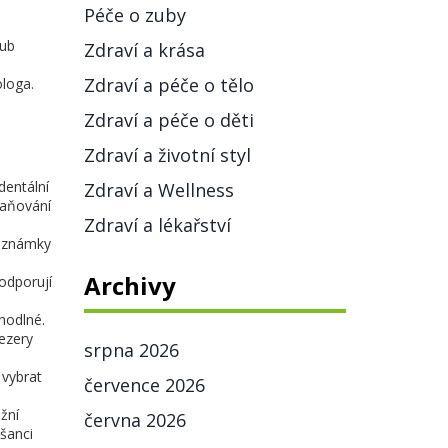
Péče o zuby
zub
Zdraví a krása
Zdraví a péče o tělo
ologa.
Zdraví a péče o děti
Zdraví a životní styl
dentální
Zdraví a Wellness
raňování
Zdraví a lékařství
í známky
Archivy
odporují
hodlné.
mezery
srpna 2026
 vybrat
července 2026
žní
června 2026
šanci