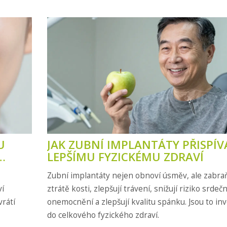
U
JAK ZUBNÍ IMPLANTÁTY PŘISPÍVA
LEPŠÍMU FYZICKÉMU ZDRAVÍ
Zubní implantáty nejen obnoví úsměv, ale zabraň
ví
ztrátě kosti, zlepšují trávení, snižují riziko srdeč
vrátí
onemocnění a zlepšují kvalitu spánku. Jsou to inv
do celkového fyzického zdraví.