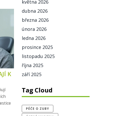
května 2026
dubna 2026
března 2026
února 2026
ledna 2026
prosince 2025
listopadu 2025
října 2025
JÍ K
září 2025
Tag Cloud
ují
ních
estice
PÉČE O ZUBY