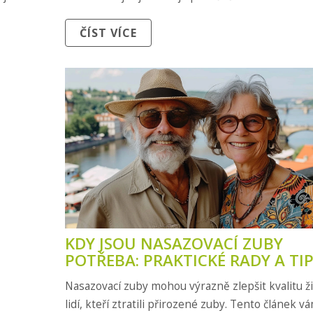
ČÍST VÍCE
KDY JSOU NASAZOVACÍ ZUBY
POTŘEBA: PRAKTICKÉ RADY A TI
Nasazovací zuby mohou výrazně zlepšit kvalitu ž
lidí, kteří ztratili přirozené zuby. Tento článek v