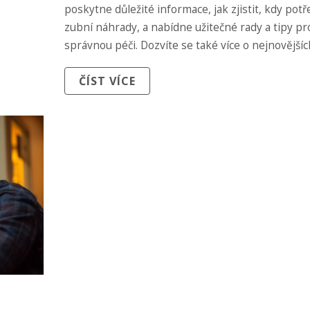
poskytne důležité informace, jak zjistit, kdy pot
zubní náhrady, a nabídne užitečné rady a tipy pro
správnou péči. Dozvíte se také více o nejnovějšíc
trendech a inovacích v oblasti zubních náhrad. Č
ČÍST VÍCE
dále a zjistěte, co vše byste měli vědět.