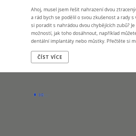
Ahoj, musel jsem řešit nahrazení dvou ztracen
a rád bych se podělil o svou zkušenost a rady s 
si poradit s nahrádou dvou chybějících zubů? Je
možností, jak toho dosáhnout, například můžete
dentální implantáty nebo můstky. Přečtěte si 
praktické rady a informace, abyste si mohli učin
ČÍST VÍCE
nejlepší rozhodnutí pro svůj úsměv.