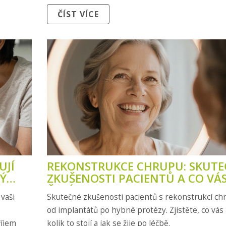
ČÍST VÍCE
UJÍ
REKONSTRUKCE CHRUPU: SKUTE
KÝ
ZKUŠENOSTI PACIENTŮ A CO VÁ
I
ČEKÁ
 vaši
Skutečné zkušenosti pacientů s rekonstrukcí ch
od implantátů po hybné protézy. Zjistěte, co vás 
říjem
kolik to stojí a jak se žije po léčbě.