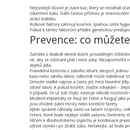
Nejčastější důvod je zubní kaz, který se neodhalí včas
odumření zubu. Další častou příčinou je onemocnění 
ztrácí stabilitu.
Rizikové faktory zahrnují kouření, špatnou ústní hyg
Pokud k těmto faktorům přidáte genetickou predispoz
Prevence: co můžete
Začněte s dvakrát denně dobře prováděným čištěním z
nit, aby se odstranil plak i mezi zuby. Nezapomeňte na
zbytků jídla.
Pravidelná kontrola u zubního lékaře alespoň jednou
kazu nebo zánětu dásní, odborník může nabídnout oš
Omezte sladké nápoje a často jíst mezi hlavními jídl
zdraví dásní. A pokud kouříte, zvažte odvykání – zlepš
V případě, že už zub chybí, existuje několik možností
Moderní implantáty se fixují do čelisti a fungují jako
jsou vhodné zubní mosty nebo korekční fazety.
Výběr správné náhrady závisí na vašem rozpočtu, ce
řešení, které bude nejlépe sedět vašemu životnímu st
Klíčem k dlouhodobému úspěchu je kombinace pravide
udržet úsměv i po ztrátě zubu. Nečekejte, až bude p