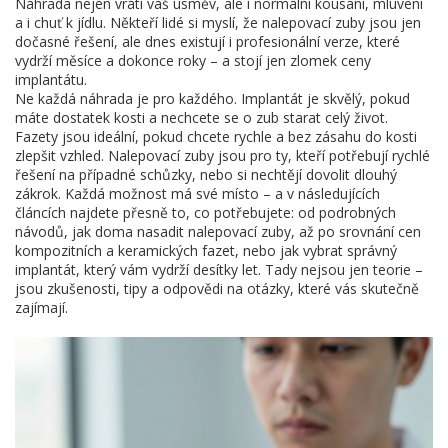
Náhrada nejen vrátí váš úsměv, ale i normální kousání, mluvení
a i chuť k jídlu. Někteří lidé si myslí, že nalepovací zuby jsou jen
dočasné řešení, ale dnes existují i profesionální verze, které
vydrží měsíce a dokonce roky – a stojí jen zlomek ceny
implantátu.
Ne každá náhrada je pro každého. Implantát je skvělý, pokud
máte dostatek kosti a nechcete se o zub starat celý život.
Fazety jsou ideální, pokud chcete rychle a bez zásahu do kosti
zlepšit vzhled. Nalepovací zuby jsou pro ty, kteří potřebují rychlé
řešení na případné schůzky, nebo si nechtějí dovolit dlouhý
zákrok. Každá možnost má své místo – a v následujících
článcích najdete přesně to, co potřebujete: od podrobných
návodů, jak doma nasadit nalepovací zuby, až po srovnání cen
kompozitních a keramických fazet, nebo jak vybrat správný
implantát, který vám vydrží desítky let. Tady nejsou jen teorie –
jsou zkušenosti, tipy a odpovědi na otázky, které vás skutečně
zajímají.