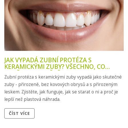
JAK VYPADÁ ZUBNÍ PROTÉZA S
KERAMICKÝMI ZUBY? VŠECHNO, CO
POTŘEBUJETE VĚDĚT
Zubní protéza s keramickými zuby vypadá jako skutečné
zuby - přirozeně, bez kovových obrysů a s přirozeným
leskem. Zjistěte, jak funguje, jak se starat o ni a proč je
lepší než plastová náhrada.
ČÍST VÍCE