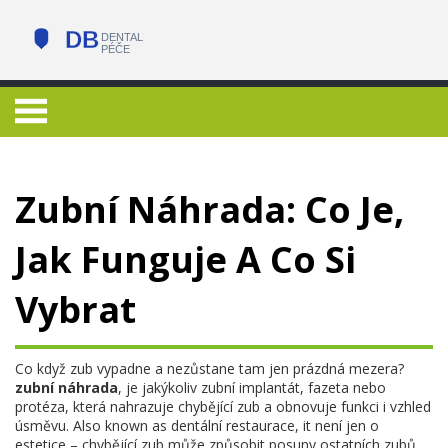
Zubní Náhrada: Co Je,
Jak Funguje A Co Si
Vybrat
Co když zub vypadne a nezůstane tam jen prázdná mezera?
zubní náhrada
,
je jakýkoliv zubní implantát, fazeta nebo
protéza, která nahrazuje chybějící zub a obnovuje funkci i vzhled
úsměvu
. Also known as
dentální restaurace
, it
není jen o
estetice – chybějící zub může způsobit posuny ostatních zubů,