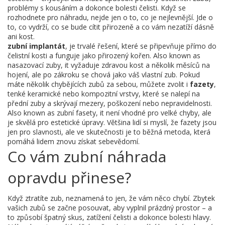
problémy s kousáním a dokonce bolesti čelisti
.
Když se
rozhodnete pro náhradu, nejde jen o to, co je nejlevnější. Jde o
to, co vydrží, co se bude cítit přirozeně a co vám nezatíží dásně
ani kost.
zubní implantát
,
je trvalé řešení, které se připevňuje přímo do
čelistní kosti a funguje jako přirozený kořen
. Also known as
nasazovací zuby
, it
vyžaduje zdravou kost a několik měsíců na
hojení, ale po zákroku se chová jako váš vlastní zub
.
Pokud
máte několik chybějících zubů za sebou, můžete zvolit i
fazety
,
tenké keramické nebo kompozitní vrstvy, které se nalepí na
přední zuby a skrývají mezery, poškození nebo nepravidelnosti
.
Also known as
zubní fasety
, it
není vhodné pro velké chyby, ale
je skvělá pro estetické úpravy
.
Většina lidí si myslí, že fazety jsou
jen pro slavnosti, ale ve skutečnosti je to běžná metoda, která
pomáhá lidem znovu získat sebevědomí.
Co vám zubní náhrada
opravdu přinese?
Když ztratíte zub, neznamená to jen, že vám něco chybí. Zbytek
vašich zubů se začne posouvat, aby vyplnil prázdný prostor – a
to způsobí špatný skus, zatížení čelisti a dokonce bolesti hlavy.