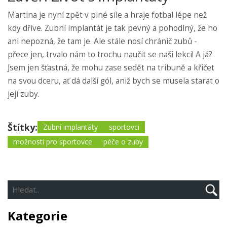
Martina je nyní zpět v plné síle a hraje fotbal lépe než
kdy dříve. Zubní implantát je tak pevný a pohodlný, že ho
ani nepozná, že tam je. Ale stále nosí chránič zubů -
přece jen, trvalo nám to trochu naučit se naši lekci! A já?
Jsem jen šťastná, že mohu zase sedět na tribuně a křičet
na svou dceru, ať dá další gól, aniž bych se musela starat o
její zuby.
Štítky:
Zubní implantáty
sportovci
možnosti pro sportovce
péče o zuby
Kategorie