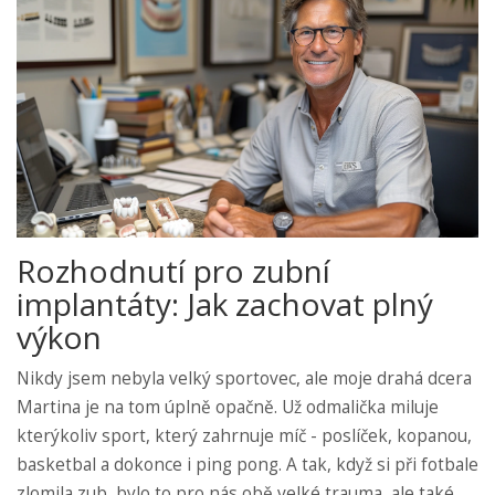
Rozhodnutí pro zubní
implantáty: Jak zachovat plný
výkon
Nikdy jsem nebyla velký sportovec, ale moje drahá dcera
Martina je na tom úplně opačně. Už odmalička miluje
kterýkoliv sport, který zahrnuje míč - poslíček, kopanou,
basketbal a dokonce i ping pong. A tak, když si při fotbale
zlomila zub, bylo to pro nás obě velké trauma, ale také