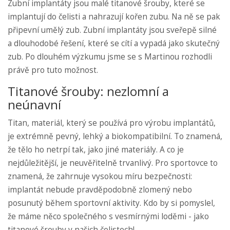
Zubní implantáty jsou malé titanové šrouby, které se
implantují do čelisti a nahrazují kořen zubu. Na ně se pak
připevní umělý zub. Zubní implantáty jsou sveřepě silné
a dlouhodobé řešení, které se cítí a vypadá jako skutečný
zub. Po dlouhém výzkumu jsme se s Martinou rozhodli
právě pro tuto možnost.
Titanové šrouby: nezlomní a
neúnavní
Titan, materiál, který se používá pro výrobu implantátů,
je extrémně pevný, lehký a biokompatibilní. To znamená,
že tělo ho netrpí tak, jako jiné materiály. A co je
nejdůležitější, je neuvěřitelně trvanlivý. Pro sportovce to
znamená, že zahrnuje vysokou míru bezpečnosti:
implantát nebude pravděpodobně zlomený nebo
posunutý během sportovní aktivity. Kdo by si pomyslel,
že máme něco společného s vesmírnými loděmi - jako
titanové šrouby v našich čelistech!