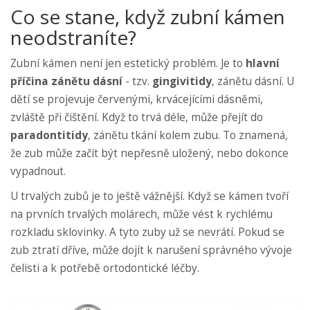
Co se stane, když zubní kámen
neodstraníte?
Zubní kámen není jen estetický problém. Je to
hlavní
příčina zánětu dásní
- tzv.
gingivitidy
,
zánětu dásní
. U
dětí se projevuje červenými, krvácejícími dásněmi,
zvláště při čištění. Když to trvá déle, může přejít do
paradontitidy
,
zánětu tkání kolem zubu
. To znamená,
že zub může začít být nepřesně uložený, nebo dokonce
vypadnout.
U trvalých zubů je to ještě vážnější. Když se kámen tvoří
na prvních trvalých molárech, může vést k rychlému
rozkladu sklovinky. A tyto zuby už se nevrátí. Pokud se
zub ztratí dříve, může dojít k narušení správného vývoje
čelisti a k potřebě ortodontické léčby.