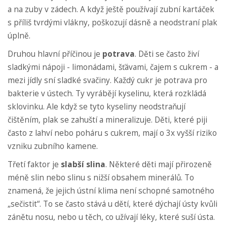
a na zuby v zádech. A když ještě používají zubní kartáček
s příliš tvrdými vlákny, poškozují dásně a neodstraní plak
úplně.
Druhou hlavní příčinou je
potrava
. Děti se často živí
sladkými nápoji - limonádami, šťávami, čajem s cukrem - a
mezi jídly sní sladké svačiny. Každý cukr je potrava pro
bakterie v ústech. Ty vyrábějí kyselinu, která rozkládá
sklovinku. Ale když se tyto kyseliny neodstraňují
čištěním, plak se zahuští a mineralizuje. Děti, které piji
často z lahví nebo poháru s cukrem, mají o 3x vyšší riziko
vzniku zubního kamene.
Třetí faktor je
slabší slina
. Některé děti mají přirozeně
méně slin nebo slinu s nižší obsahem minerálů. To
znamená, že jejich ústní klima není schopné samotného
„sečistit“. To se často stává u dětí, které dýchají ústy kvůli
zánětu nosu, nebo u těch, co užívají léky, které suší ústa.