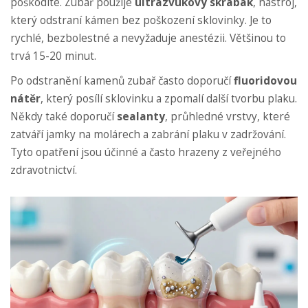
poškodíte. Zubař použije
ultrazvukový skrabák
,
nástroj,
který odstraní kámen bez poškození sklovinky
. Je to
rychlé, bezbolestné a nevyžaduje anestézii. Většinou to
trvá 15-20 minut.
Po odstranění kamenů zubař často doporučí
fluoridovou
nátěr
,
který posílí sklovinku a zpomalí další tvorbu plaku
.
Někdy také doporučí
sealanty
,
průhledné vrstvy, které
zatváří jamky na molárech a zabrání plaku v zadržování
.
Tyto opatření jsou účinné a často hrazeny z veřejného
zdravotnictví.