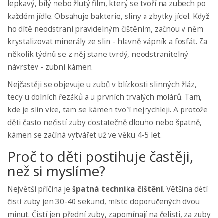
lepkavý, bílý nebo žlutý film, který se tvoří na zubech po
každém jídle. Obsahuje bakterie, sliny a zbytky jídel. Když
ho dítě neodstraní pravidelným čištěním, začnou v něm
krystalizovat minerály ze slin - hlavně vápník a fosfát. Za
několik týdnů se z něj stane tvrdý, neodstranitelný
návrstev - zubní kámen.
Nejčastěji se objevuje u zubů v blízkosti slinných žláz,
tedy u dolních řezáků a u prvních trvalých molárů. Tam,
kde je slin více, tam se kámen tvoří nejrychleji. A protože
děti často nečistí zuby dostatečně dlouho nebo špatně,
kámen se začíná vytvářet už ve věku 4-5 let.
Proč to děti postihuje častěji,
než si myslíme?
Největší příčina je
špatná technika čištění
. Většina dětí
čistí zuby jen 30-40 sekund, místo doporučených dvou
minut. Čistí jen přední zuby, zapomínají na čelisti, za zuby