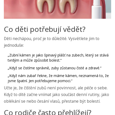
Co děti potřebují vědět?
Děti nechápou, proč je to důležité. Vysvětlete jim to
jednoduše:
„Zubní kámen je jako špinavý plášť na zubech, který se stává
tvrdým a může způsobit bolest.“
„Když se čistíme správně, zuby zůstanou čisté a zdravé.“
„Když nám zubař řekne, že máme kámen, neznamená to, že
jsme špatní. Jen potřebujeme pomoci.“
Učte je, že čištění zubů není povinnost, ale péče o sebe.
Když to dítě začne vnímat jako součást denní rutiny, jako
oblékání se nebo česání vlasů, přestane být bolestí.
Co rodiče často přehlížejí?