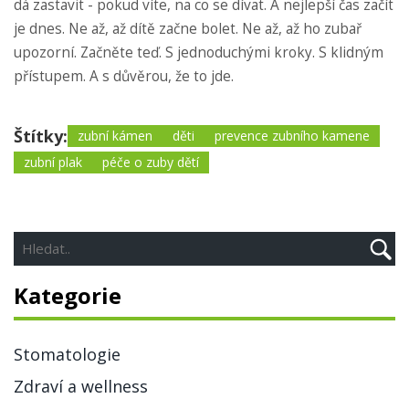
dá zastavit - pokud víte, na co se dívat. A nejlepší čas začít
je dnes. Ne až, až dítě začne bolet. Ne až, až ho zubař
upozorní. Začněte teď. S jednoduchými kroky. S klidným
přístupem. A s důvěrou, že to jde.
Štítky:
zubní kámen
děti
prevence zubního kamene
zubní plak
péče o zuby dětí
Kategorie
Stomatologie
Zdraví a wellness