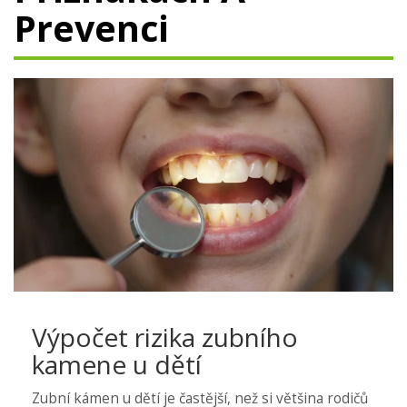
Prevenci
Výpočet rizika zubního
kamene u dětí
Zubní kámen u dětí je častější, než si většina rodičů