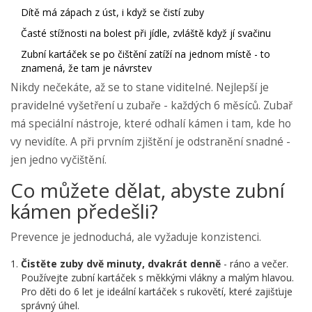
Dítě má zápach z úst, i když se čistí zuby
Časté stížnosti na bolest při jídle, zvláště když jí svačinu
Zubní kartáček se po čištění zatíží na jednom místě - to
znamená, že tam je návrstev
Nikdy nečekáte, až se to stane viditelné. Nejlepší je
pravidelné vyšetření u zubaře - každých 6 měsíců. Zubař
má speciální nástroje, které odhalí kámen i tam, kde ho
vy nevidíte. A při prvním zjištění je odstranění snadné -
jen jedno vyčištění.
Co můžete dělat, abyste zubní
kámen předešli?
Prevence je jednoduchá, ale vyžaduje konzistenci.
Čistěte zuby dvě minuty, dvakrát denně
- ráno a večer.
Používejte zubní kartáček s měkkými vlákny a malým hlavou.
Pro děti do 6 let je ideální kartáček s rukovětí, které zajišťuje
správný úhel.