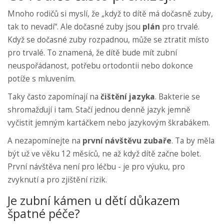
Mnoho rodičů si myslí, že „když to dítě má dočasně zuby,
tak to nevadí“. Ale dočasné zuby jsou
plán
pro trvalé.
Když se dočasné zuby rozpadnou, může se ztratit místo
pro trvalé. To znamená, že dítě bude mít zubní
neuspořádanost, potřebu ortodontii nebo dokonce
potíže s mluvením.
Taky často zapomínají na
čištění jazyka
. Bakterie se
shromažďují i tam. Stačí jednou denně jazyk jemně
vyčistit jemným kartáčkem nebo jazykovým škrabákem.
A nezapomínejte na
první návštěvu zubaře
. Ta by měla
být už ve věku 12 měsíců, ne až když dítě začne bolet.
První návštěva není pro léčbu - je pro výuku, pro
zvyknutí a pro zjištění rizik.
Je zubní kámen u dětí důkazem
špatné péče?