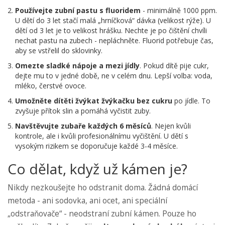
Používejte zubní pastu s fluoridem
- minimálně 1000 ppm.
U dětí do 3 let stačí malá „hrníčková“ dávka (velikost rýže). U
dětí od 3 let je to velikost hrášku. Nechte je po čištění chvíli
nechat pastu na zubech - nepláchněte. Fluorid potřebuje čas,
aby se vstřelil do sklovinky.
Omezte sladké nápoje a mezi jídly
. Pokud dítě pije cukr,
dejte mu to v jedné době, ne v celém dnu. Lepší volba: voda,
mléko, čerstvé ovoce.
Umožněte dítěti žvýkat žvýkačku bez cukru
po jídle. To
zvyšuje přítok slin a pomáhá vyčistit zuby.
Navštěvujte zubaře každých 6 měsíců
. Nejen kvůli
kontrole, ale i kvůli profesionálnímu vyčištění. U dětí s
vysokým rizikem se doporučuje každé 3-4 měsíce.
Co dělat, když už kámen je?
Nikdy nezkoušejte ho odstranit doma. Žádná domácí
metoda - ani sodovka, ani ocet, ani speciální
„odstraňovače“ - neodstraní zubní kámen. Pouze ho