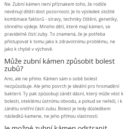
Ne. Zubní kámen není příznakem toho, že rodiče
nevěnují dítěti dost pozornosti. Je to výsledek složité
kombinace faktorů - stravy, techniky čištění, genetiky,
slinného výdeje. Mnoho dětí, které mají kámen, se
pravidelně čistí zuby. To znamená, že je potřeba
přistupovat k tomu jako k zdravotnímu problému, ne
jako k chybě v výchově.
Může zubní kámen způsobit bolest
zubů?
Ano, ale ne přímo. Kámen sám o sobě bolest
nezpůsobuje. Ale jeho povrch je ideální pro hromadění
bakterií. Ty pak způsobují zánět dásní, který může vést k
bolesti, oteklému ústnímu obvodu, a pokud se neřeší, i k
zánětu vnitřní části zubu. Bolest je tedy důsledkem
následků kamene, ne jeho přímou vlastností.
Je možné zubní kámen odstranit