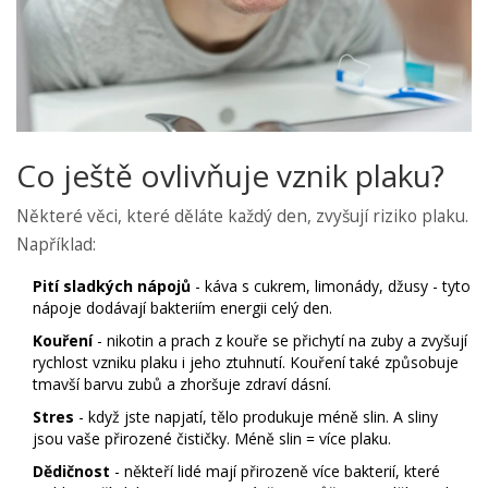
Co ještě ovlivňuje vznik plaku?
Některé věci, které děláte každý den, zvyšují riziko plaku.
Například:
Pití sladkých nápojů
- káva s cukrem, limonády, džusy - tyto
nápoje dodávají bakteriím energii celý den.
Kouření
- nikotin a prach z kouře se přichytí na zuby a zvyšují
rychlost vzniku plaku i jeho ztuhnutí. Kouření také způsobuje
tmavší barvu zubů a zhoršuje zdraví dásní.
Stres
- když jste napjatí, tělo produkuje méně slin. A sliny
jsou vaše přirozené čističky. Méně slin = více plaku.
Dědičnost
- někteří lidé mají přirozeně více bakterií, které