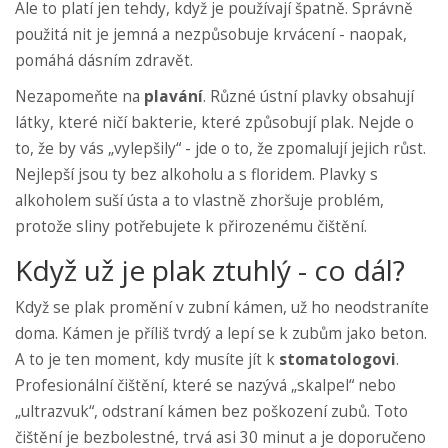
Ale to platí jen tehdy, když je používají špatně. Správně
použitá nit je jemná a nezpůsobuje krvácení - naopak,
pomáhá dásním zdravět.
Nezapomeňte na
plavání
. Různé ústní plavky obsahují
látky, které ničí bakterie, které způsobují plak. Nejde o
to, že by vás „vylepšily“ - jde o to, že zpomalují jejich růst.
Nejlepší jsou ty bez alkoholu a s floridem. Plavky s
alkoholem suší ústa a to vlastně zhoršuje problém,
protože sliny potřebujete k přirozenému čištění.
Když už je plak ztuhlý - co dál?
Když se plak promění v zubní kámen, už ho neodstraníte
doma. Kámen je příliš tvrdý a lepí se k zubům jako beton.
A to je ten moment, kdy musíte jít k
stomatologovi
.
Profesionální čištění, které se nazývá „skalpel“ nebo
„ultrazvuk“, odstraní kámen bez poškození zubů. Toto
čištění je bezbolestné, trvá asi 30 minut a je doporučeno