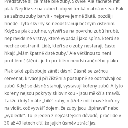
Představte si, že máte bílé zuby. Skvělé. Ale začnete mít
plak. Nejdřív se na zubech objeví tenká matná vrstva. Pak
se začnou zuby barvit - nejprve jemně žlutě, později
hnědě. Tyto skvrny se neodstraňují běžným čištěním.
Když se plak ztuhne, vytváří se na povrchu zubů hrubé,
nepravidelné vrstvy, které vypadají jako špína, která se
nechce odstranit. Lidé, kteří se o zuby nestarají, často
říkají: „Mám špatně čisté zuby.“ Ale většinou to není
problém čištění - je to problém neodstraněného plaku.
Plak také způsobuje zánět dásní. Dásně se začnou
červenat, krvácejí při čištění a postupně se odtrhávají od
zubů. Když se dásně stahují, vystavují kořeny zubů. A tyto
kořeny nejsou pokryty sklovinkou - jsou měkčí a tmavší.
Takže i když máte „bílé“ zuby, můžete mít tmavé kořeny
na vidět, což vytváří dojem, že zuby jsou „špinavé“ nebo
„vybledlé“. To je jeden z nejčastějších důvodů, proč lidé v
30 až 40 letech cítí, že jejich úsměv ztrácí jas.