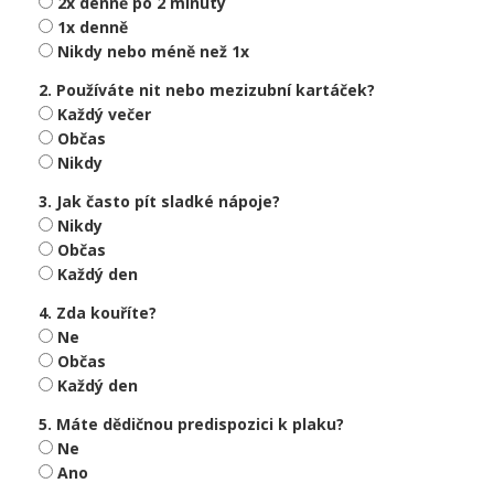
2x denně po 2 minuty
1x denně
Nikdy nebo méně než 1x
2. Používáte nit nebo mezizubní kartáček?
Každý večer
Občas
Nikdy
3. Jak často pít sladké nápoje?
Nikdy
Občas
Každý den
4. Zda kouříte?
Ne
Občas
Každý den
5. Máte dědičnou predispozici k plaku?
Ne
Ano