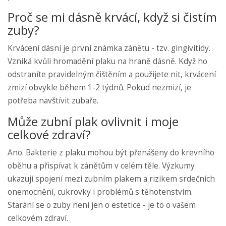
Proč se mi dásně krvácí, když si čistím
zuby?
Krvácení dásní je první známka zánětu - tzv. gingivitidy.
Vzniká kvůli hromadění plaku na hraně dásně. Když ho
odstraníte pravidelným čištěním a použijete nit, krvácení
zmizí obvykle během 1-2 týdnů. Pokud nezmizí, je
potřeba navštívit zubaře.
Může zubní plak ovlivnit i moje
celkové zdraví?
Ano. Bakterie z plaku mohou být přenášeny do krevního
oběhu a přispívat k zánětům v celém těle. Výzkumy
ukazují spojení mezi zubním plakem a rizikem srdečních
onemocnění, cukrovky i problémů s těhotenstvím.
Starání se o zuby není jen o estetice - je to o vašem
celkovém zdraví.