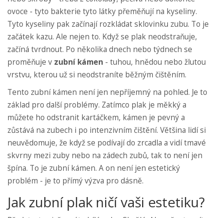
ovoce - tyto bakterie tyto látky přeměňují na kyseliny.
Tyto kyseliny pak začínají rozkládat sklovinku zubu. To je
začátek kazu. Ale nejen to. Když se plak neodstraňuje,
začíná tvrdnout. Po několika dnech nebo týdnech se
proměňuje v
zubní kámen
- tuhou, hnědou nebo žlutou
vrstvu, kterou už si neodstraníte běžným čištěním.
Tento zubní kámen není jen nepříjemný na pohled. Je to
základ pro další problémy. Zatímco plak je měkký a
můžete ho odstranit kartáčkem, kámen je pevný a
zůstává na zubech i po intenzivním čištění. Většina lidí si
neuvědomuje, že když se podívají do zrcadla a vidí tmavé
skvrny mezi zuby nebo na zádech zubů, tak to není jen
špína. To je zubní kámen. A on není jen estetický
problém - je to přímý výzva pro dásně.
Jak zubní plak ničí vaši estetiku?