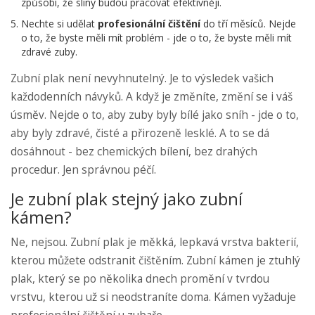
způsobí, že sliny budou pracovat efektivněji.
Nechte si udělat
profesionální čištění
do tří měsíců. Nejde
o to, že byste měli mít problém - jde o to, že byste měli mít
zdravé zuby.
Zubní plak není nevyhnutelný. Je to výsledek vašich
každodenních návyků. A když je změníte, změní se i váš
úsměv. Nejde o to, aby zuby byly bílé jako sníh - jde o to,
aby byly zdravé, čisté a přirozeně lesklé. A to se dá
dosáhnout - bez chemických bílení, bez drahých
procedur. Jen správnou péčí.
Je zubní plak stejný jako zubní
kámen?
Ne, nejsou. Zubní plak je měkká, lepkavá vrstva bakterií,
kterou můžete odstranit čištěním. Zubní kámen je ztuhlý
plak, který se po několika dnech promění v tvrdou
vrstvu, kterou už si neodstraníte doma. Kámen vyžaduje