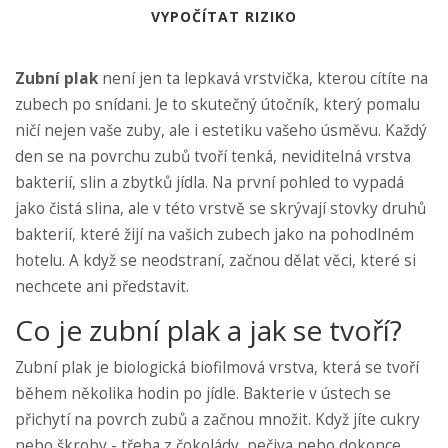
VYPOČÍTAT RIZIKO
Zubní plak
není jen ta lepkavá vrstvička, kterou cítíte na
zubech po snídani. Je to skutečný útočník, který pomalu
ničí nejen vaše zuby, ale i estetiku vašeho úsměvu. Každý
den se na povrchu zubů tvoří tenká, neviditelná vrstva
bakterií, slin a zbytků jídla. Na první pohled to vypadá
jako čistá slina, ale v této vrstvě se skrývají stovky druhů
bakterií, které žijí na vašich zubech jako na pohodlném
hotelu. A když se neodstraní, začnou dělat věci, které si
nechcete ani představit.
Co je zubní plak a jak se tvoří?
Zubní plak je biologická biofilmová vrstva, která se tvoří
během několika hodin po jídle. Bakterie v ústech se
přichytí na povrch zubů a začnou množit. Když jíte cukry
nebo škroby - třeba z čokolády, pečiva nebo dokonce