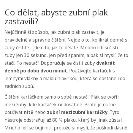
Co dělat, abyste zubní plak
zastavili?
Nejúčinnější způsob, jak zubní plak zastavit, je
pravidelné a správné čištění. Nejde o to, kolikrát denně si
zuby čistíte - jde o to, jak to děláte. Mnoho lidí si čistí
zuby jen 30 sekund, jen před spaním, a pak si myslí, že to
stačí. To nestačí. Doporučuje se čistit zuby
dvakrát
denně po dobu dvou minut
. Používejte kartáček s
jemnými vlákny a malou hlavičkou, která se dostane i do
zadních zubů.
Čištění kartáčkem samo o sobě nestačí. Plak se tvoří i
mezi zuby, kde kartáček nedosáhne. Proto je nutné
používat
nitě
nebo
zubní mezizubní kartáčky
. Tyto
nástroje odstraňují až 80 % plaku, který by jinak zůstal.
Mnoho lidí se bojí nití, protože si myslí, že poškodí dásně.