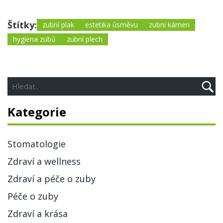
Štítky:
zubní plak
estetika úsměvu
zubní kámen
hygiena zubů
zubní plech
Kategorie
Stomatologie
Zdraví a wellness
Zdraví a péče o zuby
Péče o zuby
Zdraví a krása