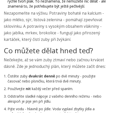
rychle tvoří plak. To neznamená, že nemůžete nic dělat - ale
znamená to, že potřebujete být ještě pečlivější.
Nezapomeňte na výživu. Potraviny bohaté na kalcium -
jako mléko, sýr, listová zelenina - pomáhají zpevňovat
sklovinku. A potraviny s vysokým obsahem vlákniny -
jako jablka, mrkev, brokolice - fungují jako přirozený
kartáček, který čistí zuby při žvýkání.
Co můžete dělat hned teď?
Nečekejte, až se vám zuby ztmaví nebo začnou krvácet
dásně. Zde je jednoduchý plán, který můžete začít dnes:
Čistěte zuby
dvakrát denně
po dvě minuty - použijte
časovač nebo písničku, která trvá dvě minuty.
Používejte
nit
každý večer před spaním.
Odstraňte sladké nápoje z vašeho denního režimu - nebo
alespoň je pije jen při jídlu.
Pijte vodu - hlavně po jídle. Voda vyplaví zbytky jídla a