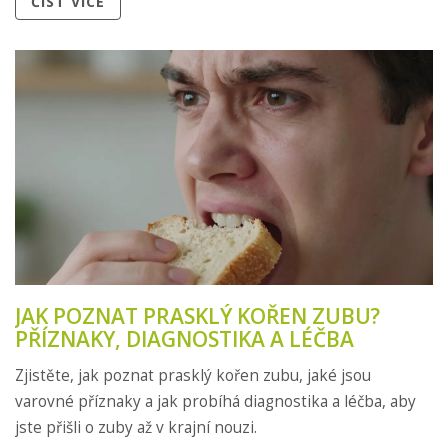
ČÍST VÍCE
JAK POZNAT PRASKLÝ KOŘEN ZUBU?
PŘÍZNAKY, DIAGNOSTIKA A LÉČBA
Zjistěte, jak poznat prasklý kořen zubu, jaké jsou
varovné příznaky a jak probíhá diagnostika a léčba, aby
jste přišli o zuby až v krajní nouzi.