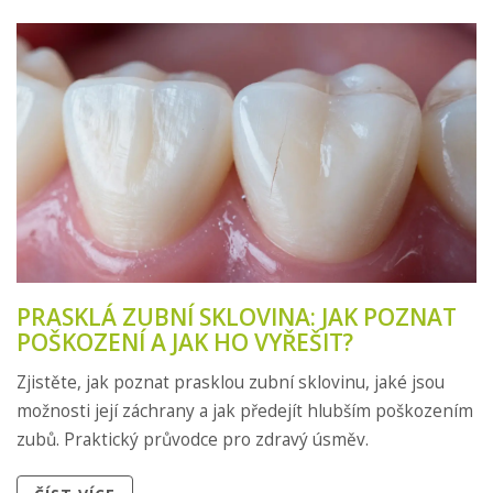
PRASKLÁ ZUBNÍ SKLOVINA: JAK POZNAT
POŠKOZENÍ A JAK HO VYŘEŠIT?
Zjistěte, jak poznat prasklou zubní sklovinu, jaké jsou
možnosti její záchrany a jak předejít hlubším poškozením
zubů. Praktický průvodce pro zdravý úsměv.