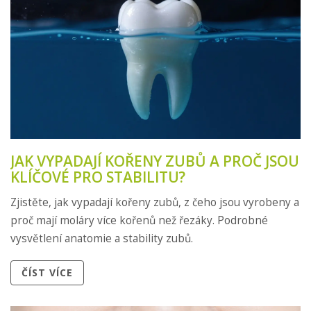
JAK VYPADAJÍ KOŘENY ZUBŮ A PROČ JSOU
KLÍČOVÉ PRO STABILITU?
Zjistěte, jak vypadají kořeny zubů, z čeho jsou vyrobeny a
proč mají moláry více kořenů než řezáky. Podrobné
vysvětlení anatomie a stability zubů.
ČÍST VÍCE