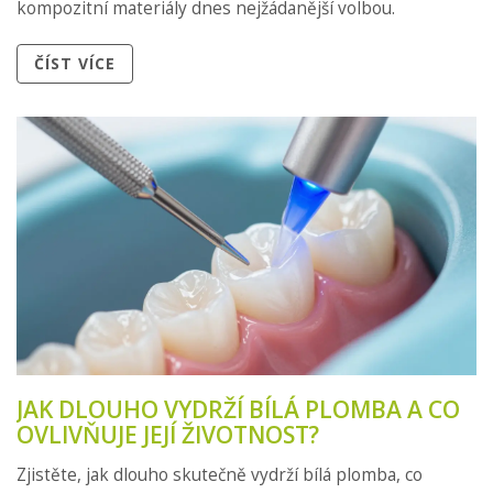
kompozitní materiály dnes nejžádanější volbou.
ČÍST VÍCE
JAK DLOUHO VYDRŽÍ BÍLÁ PLOMBA A CO
OVLIVŇUJE JEJÍ ŽIVOTNOST?
Zjistěte, jak dlouho skutečně vydrží bílá plomba, co